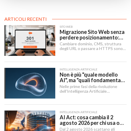
ARTICOLI RECENTI
SITO WEB
Migrazione Sito Web senza
perdere posizionamento:
Redirect 301, URL e
Cambiare dominio, CMS, struttura
Checklist SEO
degli URL o passare a HTTPS sono i
momenti in cui un sito rischia di
perdere visibilità sui motori di
ricerca.
INTELLIGENZA ARTIFICIALE
Non è più "quale modello
AI", ma "quali fondamenta":
dati, infrastruttura,
Nelle prime fasi della rivoluzione
governance
dell'Intelligenza Artificiale
Generativa, il dibattito aziendale era
dominato da una singola domanda:
"Quale modello dobbiamo usare?".
INTELLIGENZA ARTIFICIALE
AI Act: cosa cambia il 2
agosto 2026 per chi usa o
integra l'AI
Dal 2 agosto 2026 scattano gli