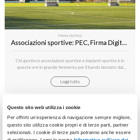
FIRMA DIGITALE
Associazioni sportive: PEC, Firma Digitale e SPID per contributi a fondo perduto
Chi gestisce associazioni sportive e impianti sportivi è in
queste ore in grande fermento per il bando lanciato dal
Ministero per lo Sport, dove sono garantiti contributi a fondo
perduto a fronte di una richiesta da presentare secondo le
Leggi tutto
modalità previste.
Questo sito web utilizza i cookie
Per offrirti un'esperienza di navigazione sempre migliore,
questo sito utilizza cookie propri e di terze parti, partner
selezionati. I cookie di terze parti potranno anche essere
di profilazione. Leggi la nostra
Informativa sull’uso dei