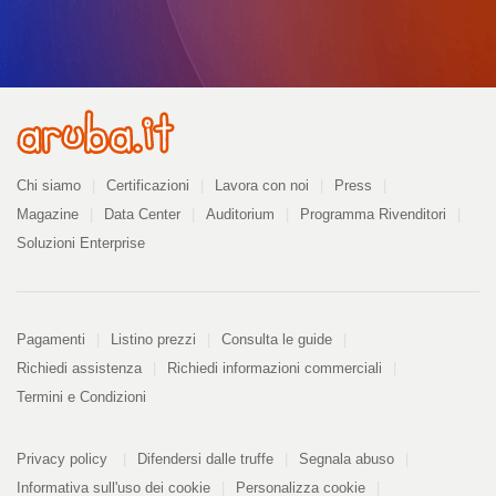
Azienda
Chi siamo
Certificazioni
Lavora con noi
Press
Magazine
Data Center
Auditorium
Programma Rivenditori
Soluzioni Enterprise
Pagamenti
Pagamenti
Listino prezzi
Consulta le guide
Richiedi assistenza
Richiedi informazioni commerciali
Termini e Condizioni
Informazioni
PDF
Privacy policy
Difendersi dalle truffe
Segnala abuso
328
kB
Informativa sull'uso dei cookie
Personalizza cookie