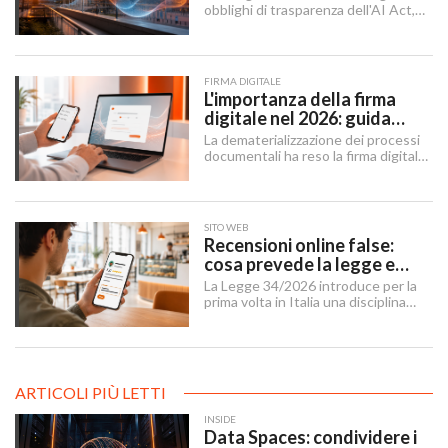
obblighi di trasparenza dell'AI Act,
mentre il "Digital Omnibus" — in
vigore dal 27 luglio 2026 — ha
rinviato quelli sui sistemi ad alto
rischio.
FIRMA DIGITALE
L'importanza della firma
digitale nel 2026: guida
completa per aziende e
La dematerializzazione dei processi
professionisti
documentali ha reso la firma digitale
un'infrastruttura di base per
imprese, professionisti e cittadini.
SITO WEB
Recensioni online false:
cosa prevede la legge e
cosa possono fare le
La Legge 34/2026 introduce per la
imprese
prima volta in Italia una disciplina
organica contro le recensioni online
illecite, applicabile al settore della
ristorazione e del turismo.
ARTICOLI PIÙ LETTI
INSIDE
Data Spaces: condividere i