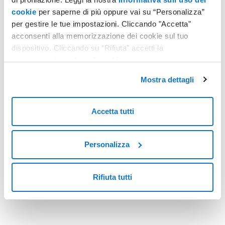
cookie
per saperne di più oppure vai su “Personalizza”
per gestire le tue impostazioni. Cliccando "Accetta"
FIRMA DIGITALE
acconsenti alla memorizzazione dei cookie sul tuo
Consegna documenti e istanze: ora bastano Firma Digitale e SPID
dispositivo. Cliccando su "Rifiuta" accetti la
memorizzazione dei soli cookie necessari.
Quando si parla di “dematerializzazione”, occorre immaginare
un mondo nel quale non ci sono più sportelli, né le code
Mostra dettagli
annesse, né i tempi di spostamento verso l’ufficio preposto,
né le carte da stampare per ottemperare a tutte le richieste
Leggi tutto
del caso.
Accetta tutti
Personalizza
<
5
>
Rifiuta tutti