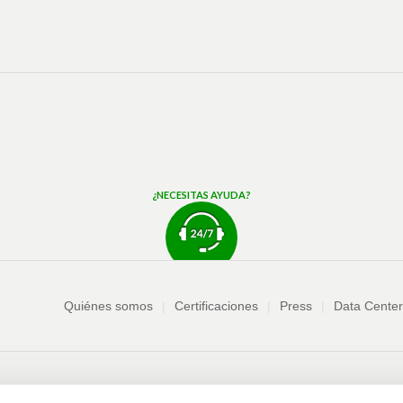
¿NECESITAS AYUDA?
Empresa
Quiénes somos
Certificaciones
Press
Data Center
encia
Solicitud información comercial
Términos y condiciones