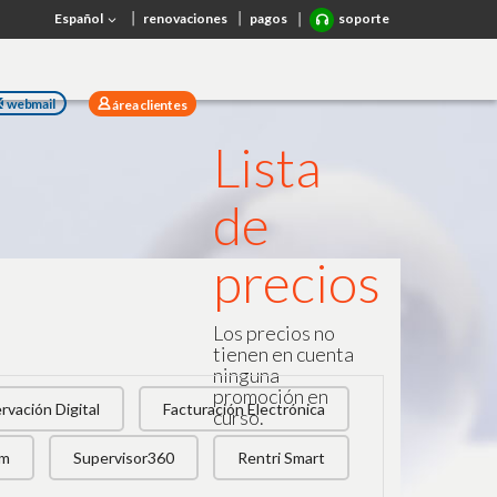
Español
renovaciones
pagos
soporte
webmail
área clientes
Lista
de
precios
Los precios no
tienen en cuenta
ninguna
promoción en
rvación Digital
Facturación Electrónica
curso.
rm
Supervisor360
Rentri Smart