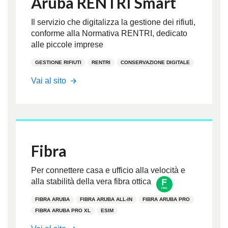
Aruba RENTRI Smart
Il servizio che digitalizza la gestione dei rifiuti,
conforme alla Normativa RENTRI, dedicato
alle piccole imprese
GESTIONE RIFIUTI
RENTRI
CONSERVAZIONE DIGITALE
https://www.pec.it/acquista-
Vai al sito
aruba-
rentri-
smart.aspx
Fibra
Per connettere casa e ufficio alla velocità e
alla stabilità della vera fibra ottica
FIBRA ARUBA
FIBRA ARUBA ALL-IN
FIBRA ARUBA PRO
FIBRA ARUBA PRO XL
ESIM
fibra.aruba.it