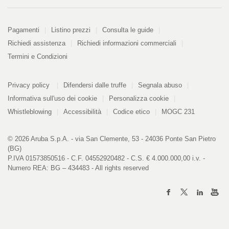
Pagamenti
Pagamenti
Listino prezzi
Consulta le guide
Richiedi assistenza
Richiedi informazioni commerciali
Termini e Condizioni
Informazioni
PDF
Privacy policy
Difendersi dalle truffe
Segnala abuso
328
kB
Informativa sull'uso dei cookie
Personalizza cookie
Whistleblowing
Accessibilità
Codice etico
MOGC 231
© 2026 Aruba S.p.A. - via San Clemente, 53 - 24036 Ponte San Pietro
(BG)
P.IVA 01573850516 - C.F. 04552920482 - C.S. € 4.000.000,00 i.v. -
Numero REA: BG – 434483 - All rights reserved