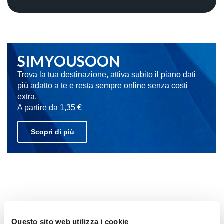
SIMYOUSOON
Trova la tua destinazione, attiva subito il piano dati
più adatto a te e resta sempre online senza costi
extra.
A partire da 1,35 €
Scopri di più
Questo sito web utilizza i cookie