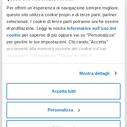
Perché scegliere
Per offrirti un'esperienza di navigazione sempre migliore,
questo sito utilizza cookie propri e di terze parti, partner
selezionati. I cookie di terze parti potranno anche essere
di profilazione. Leggi la nostra
Informativa sull’uso dei
Supporto clienti specializzato
cookie
per saperne di più oppure vai su “Personalizza”
per gestire le tue impostazioni. Cliccando "Accetta"
Sicurezza e protezione dei dati
acconsenti alla memorizzazione dei cookie sul tuo
dispositivo. Cliccando su "Rifiuta" accetti la
memorizzazione dei soli cookie necessari.
Data center di proprietà
Mostra dettagli
Sostenibilità ambientale
Accetta tutti
Milioni di clienti
Personalizza