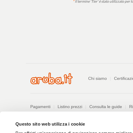
*
Il termine ‘Tier’ è stato utilizzato per
Azienda
Chi siamo
Certificazi
Pagamenti
Pagamenti
Listino prezzi
Consulta le guide
Ri
Informazioni
PDF
Questo sito web utilizza i cookie
Privacy policy
Difendersi dalle truffe
Segnala a
328
kB
MOGC 231