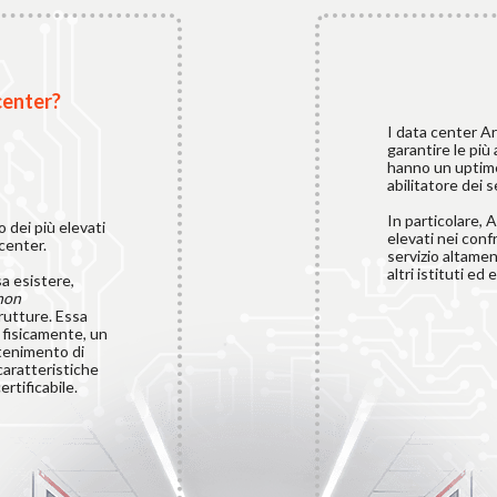
center?
I data center A
garantire le più
hanno un uptime
abilitatore dei 
In particolare,
dei più elevati
elevati nei confr
 center.
servizio altament
altri istituti ed e
a esistere,
non
rutture. Essa
 fisicamente, un
tenimento di
caratteristiche
rtificabile.