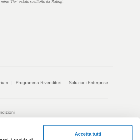
ine ‘Tier’ è stato sostituito da ‘Rating’.
rium
Programma Rivenditori
Soluzioni Enterprise
ndizioni
leblowing
Accessibilità
Codice etico
Accetta tutti