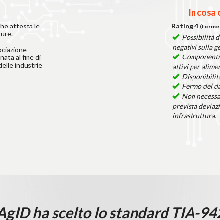
In cosa 
he attesta le
Rating 4
(former
ture.
Possibilità d
negativi sulla g
ociazione
Componenti 
ata al fine di
elle industrie
attivi per alim
Disponibilit
Fermo del da
Non necessar
prevista deviaz
infrastruttura.
AgID ha scelto lo standard TIA-94