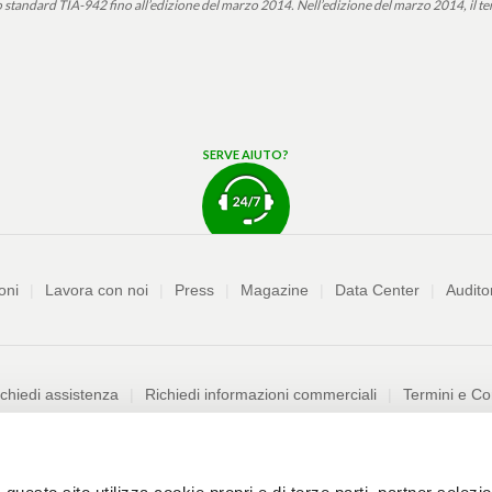
 lo standard TIA-942 fino all’edizione del marzo 2014. Nell’edizione del marzo 2014, il term
SERVE AIUTO?
oni
Lavora con noi
Press
Magazine
Data Center
Audito
chiedi assistenza
Richiedi informazioni commerciali
Termini e Co
buso
Informativa sull'uso dei cookie
Personalizza cookie
Whist