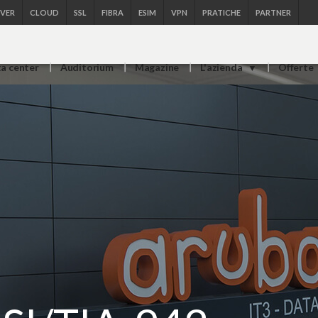
RVER
CLOUD
SSL
FIBRA
ESIM
VPN
PRATICHE
PARTNER
ta center
Auditorium
Magazine
L'azienda
Offerte