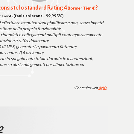
consiste lo standard Rating 4
?
(former Tier 4)
(fault tolerant– 99,995%)
 Tier 4)
i effettuare manutenzioni pianificate e non, senza impatti
estione della propria funzionalità;
ridondati e collegamenti multipli contemporaneamente
entazione e raffreddamento;
à di UPS, generatori e pavimento flottante;
ta center: 0,4 ore/anno;
io lo spegnimento totale durante le manutenzioni,
ione su altri collegamenti per alimentazione ed
*Fonte sito web
AgID
2