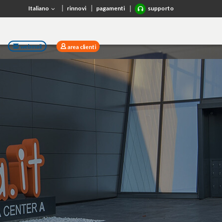
Italiano
rinnovi
pagamenti
supporto
webmail
area clienti