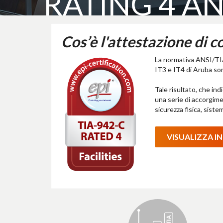
RATING 4 AN
Cos’è l'attestazione di
La normativa ANSI/TIA-9
IT3 e IT4 di Aruba so
Tale risultato, che ind
una serie di accorgimen
sicurezza fisica, siste
VISUALIZZA I