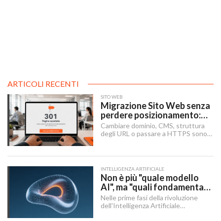
ARTICOLI RECENTI
SITO WEB
Migrazione Sito Web senza
perdere posizionamento:
Redirect 301, URL e
Cambiare dominio, CMS, struttura
Checklist SEO
degli URL o passare a HTTPS sono i
momenti in cui un sito rischia di
perdere visibilità sui motori di
ricerca.
INTELLIGENZA ARTIFICIALE
Non è più "quale modello
AI", ma "quali fondamenta":
dati, infrastruttura,
Nelle prime fasi della rivoluzione
governance
dell'Intelligenza Artificiale
Generativa, il dibattito aziendale era