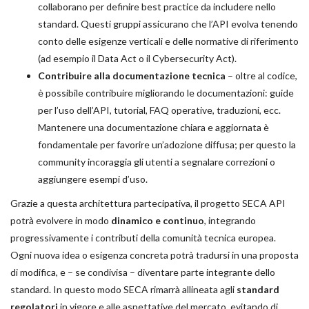
collaborano per definire best practice da includere nello
standard. Questi gruppi assicurano che l’API evolva tenendo
conto delle esigenze verticali e delle normative di riferimento
(ad esempio il Data Act o il Cybersecurity Act).
Contribuire alla documentazione tecnica
– oltre al codice,
è possibile contribuire migliorando le documentazioni: guide
per l’uso dell’API, tutorial, FAQ operative, traduzioni, ecc.
Mantenere una documentazione chiara e aggiornata è
fondamentale per favorire un’adozione diffusa; per questo la
community incoraggia gli utenti a segnalare correzioni o
aggiungere esempi d’uso.
Grazie a questa architettura partecipativa, il progetto SECA API
potrà evolvere in modo
dinamico e continuo
, integrando
progressivamente i contributi della comunità tecnica europea.
Ogni nuova idea o esigenza concreta potrà tradursi in una proposta
di modifica, e – se condivisa – diventare parte integrante dello
standard. In questo modo SECA rimarrà allineata agli
standard
regolatori
in vigore e alle aspettative del mercato, evitando di