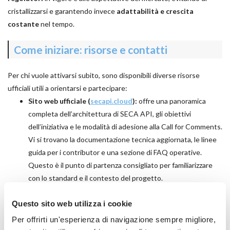
cristallizzarsi e garantendo invece
adattabilità e crescita
costante
nel tempo.
Come iniziare: risorse e contatti
Per chi vuole attivarsi subito, sono disponibili diverse risorse
ufficiali utili a orientarsi e partecipare:
Sito web ufficiale
(
secapi.cloud
):
offre una panoramica
completa dell’architettura di SECA API, gli obiettivi
dell’iniziativa e le modalità di adesione alla Call for Comments.
Vi si trovano la documentazione tecnica aggiornata, le linee
guida per i contributor e una sezione di FAQ operative.
Questo è il punto di partenza consigliato per familiarizzare
con lo standard e il contesto del progetto.
Repository GitHub:
è il cuore della partecipazione tecnica.
Questo sito web utilizza i cookie
Sul repository pubblico (
https://github.com/eu-sovereign-
cloud/spec
) è possibile consultare le RFC già sottoposte,
Per offrirti un'esperienza di navigazione sempre migliore,
leggere la
guide
per proporne di nuove e aprire