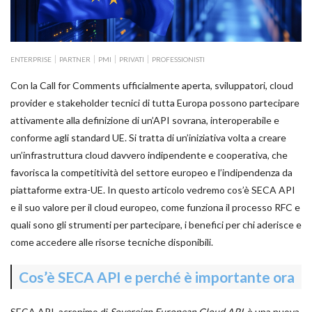
ENTERPRISE
PARTNER
PMI
PRIVATI
PROFESSIONISTI
Con la Call for Comments ufficialmente aperta, sviluppatori, cloud
provider e stakeholder tecnici di tutta Europa possono partecipare
attivamente alla definizione di un’API sovrana, interoperabile e
conforme agli standard UE. Si tratta di un’iniziativa volta a creare
un’infrastruttura cloud davvero indipendente e cooperativa, che
favorisca la competitività del settore europeo e l’indipendenza da
piattaforme extra-UE. In questo articolo vedremo cos’è SECA API
e il suo valore per il cloud europeo, come funziona il processo RFC e
quali sono gli strumenti per partecipare, i benefici per chi aderisce e
come accedere alle risorse tecniche disponibili.
Cos’è SECA API e perché è importante ora
SECA API, acronimo di
Sovereign European Cloud API
, è una nuova