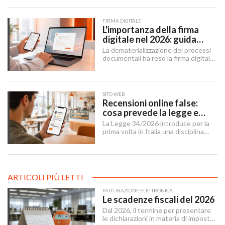
vigore dal 27 luglio 2026 — ha
rinviato quelli sui sistemi ad alto
rischio.
FIRMA DIGITALE
L'importanza della firma
digitale nel 2026: guida
completa per aziende e
La dematerializzazione dei processi
professionisti
documentali ha reso la firma digitale
un'infrastruttura di base per
imprese, professionisti e cittadini.
SITO WEB
Recensioni online false:
cosa prevede la legge e
cosa possono fare le
La Legge 34/2026 introduce per la
imprese
prima volta in Italia una disciplina
organica contro le recensioni online
illecite, applicabile al settore della
ristorazione e del turismo.
ARTICOLI PIÙ LETTI
FATTURAZIONE ELETTRONICA
Le scadenze fiscali del 2026
Dal 2026, il termine per presentare
le dichiarazioni in materia di imposte