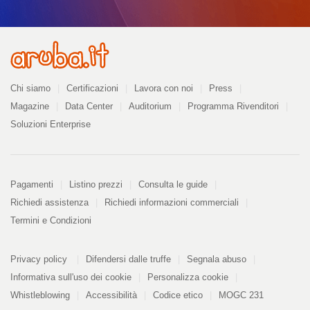
Azienda
Chi siamo
Certificazioni
Lavora con noi
Press
Magazine
Data Center
Auditorium
Programma Rivenditori
Soluzioni Enterprise
Pagamenti
Pagamenti
Listino prezzi
Consulta le guide
Richiedi assistenza
Richiedi informazioni commerciali
Termini e Condizioni
Informazioni
PDF
Privacy policy
Difendersi dalle truffe
Segnala abuso
328
kB
Informativa sull'uso dei cookie
Personalizza cookie
Whistleblowing
Accessibilità
Codice etico
MOGC 231