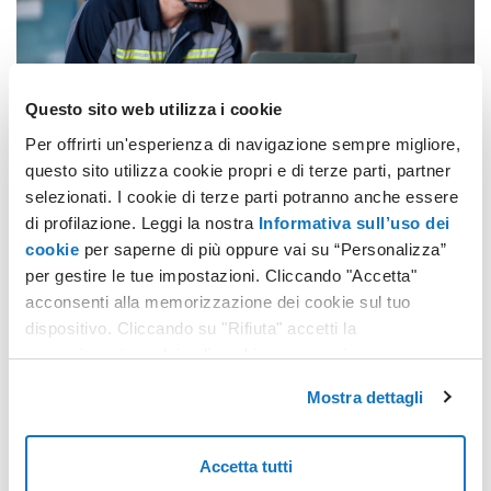
Questo sito web utilizza i cookie
RENTRI
Per offrirti un'esperienza di navigazione sempre migliore,
RENTRI, gestione rifiuti digitale: come trasformare un obbligo in opportunità
questo sito utilizza cookie propri e di terze parti, partner
selezionati. I cookie di terze parti potranno anche essere
Il RENTRI – Registro Elettronico Nazionale per la
di profilazione. Leggi la nostra
Informativa sull’uso dei
Tracciabilità dei Rifiuti – non è più solo un progetto
cookie
per saperne di più oppure vai su “Personalizza”
normativo, ma uno strumento ormai operativo che coinvolge
per gestire le tue impostazioni. Cliccando "Accetta"
migliaia di imprese e professionisti in tutta Italia.
Leggi tutto
acconsenti alla memorizzazione dei cookie sul tuo
dispositivo. Cliccando su "Rifiuta" accetti la
memorizzazione dei soli cookie necessari.
Mostra dettagli
Accetta tutti