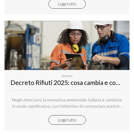
Leggi tutto
RENTRI
Decreto Rifiuti 2025: cosa cambia e come semplificare la gestione con Aruba RENTRI Smart
Negli ultimi anni, la normativa ambientale italiana è cambiata
in modo significativo, con l’obiettivo di contrastare pratiche
illecite come l’abbandono, il traffico o la cattiva gestione dei
rifiuti.
Leggi tutto
Il Decreto-legge n. 116 dell’8 agosto 2025, noto come
Decreto Rifiuti 2025, nasce proprio con questa finalità: