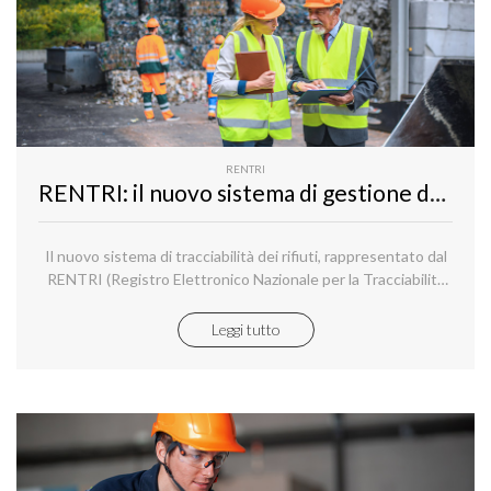
RENTRI
RENTRI: il nuovo sistema di gestione del Registro di carico e scarico e del Formulario di Identificazione dei Rifiuti (FIR)
Il nuovo sistema di tracciabilità dei rifiuti, rappresentato dal
RENTRI (Registro Elettronico Nazionale per la Tracciabilità
Rifiuti) e subentrato al vecchio “SISTRI”, mira a essere un
punto di incontro tra la transizione ecologica e digitale
Leggi tutto
nell’ottica della promozione dell’economia circolare e del
recupero di materia.