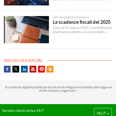
della quale un’organizzazione rimane
vincolata a una scelta tecnologica o
a un fornitore specifico, a causa di
ostacoli in uscita tecnici, economici
FATTURAZIONE ELETTRONICA
e contrattuali o legati al tempo
Le scadenze fiscali del 2025
necessario per attuare un cambio
Entro il 31 marzo 2025, i contribuenti
tecnologico.
che hanno aderito al concordato
preventivo biennale entro il 12
dicembre 2024 possono sanare le
irregolarità dichiarative afferenti agli
anni 2018-2022, versando
un’imposta sostitutiva delle imposte
sui redditi e relative addizionali e
SEGUICI SUI SOCIAL
dell’IRAP.
Il contenuto digitale pubblicato sul sito Aruba Magazine è tutelato dalla legge sul
diritto d’autore.
Leggi tutto >
Servizio clienti attivo 24/7
HELP