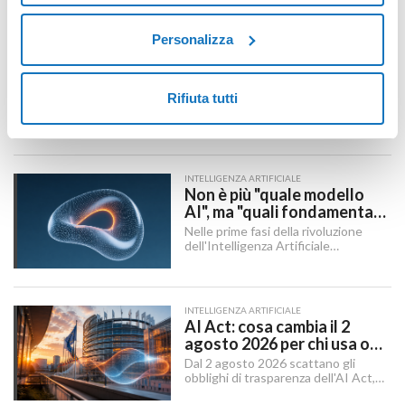
ARTICOLI RECENTI
Personalizza
SITO WEB
Migrazione Sito Web senza
perdere posizionamento:
Redirect 301, URL e
Rifiuta tutti
Cambiare dominio, CMS, struttura
Checklist SEO
degli URL o passare a HTTPS sono i
momenti in cui un sito rischia di
perdere visibilità sui motori di
ricerca.
INTELLIGENZA ARTIFICIALE
Non è più "quale modello
AI", ma "quali fondamenta":
dati, infrastruttura,
Nelle prime fasi della rivoluzione
governance
dell'Intelligenza Artificiale
Generativa, il dibattito aziendale era
dominato da una singola domanda:
"Quale modello dobbiamo usare?".
INTELLIGENZA ARTIFICIALE
AI Act: cosa cambia il 2
agosto 2026 per chi usa o
integra l'AI
Dal 2 agosto 2026 scattano gli
obblighi di trasparenza dell'AI Act,
mentre il "Digital Omnibus" — in