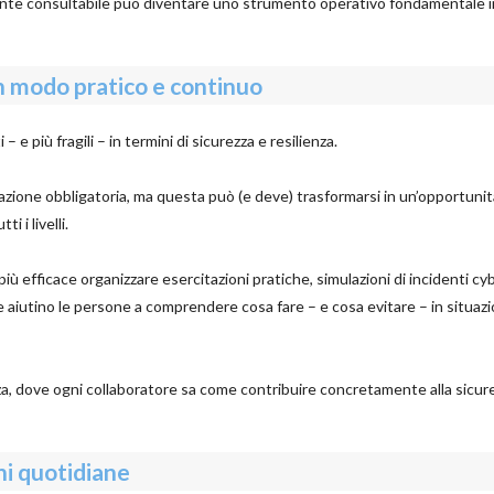
nte consultabile può diventare uno strumento operativo fondamentale i
n modo pratico e continuo
e più fragili – in termini di sicurezza e resilienza.
ione obbligatoria, ma questa può (e deve) trasformarsi in un’opportunit
 i livelli.
più efficace organizzare esercitazioni pratiche, simulazioni di incidenti cyb
aiutino le persone a comprendere cosa fare – e cosa evitare – in situazio
enza, dove ogni collaboratore sa come contribuire concretamente alla sicur
oni quotidiane