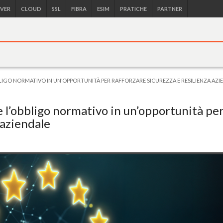
RVER
CLOUD
SSL
FIBRA
ESIM
PRATICHE
PARTNER
BLIGO NORMATIVO IN UN’OPPORTUNITÀ PER RAFFORZARE SICUREZZA E RESILIENZA AZI
l’obbligo normativo in un’opportunità pe
 aziendale