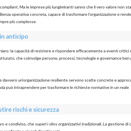
mpliant. Ma le imprese più lungimiranti sanno che il vero valore non sta
ilienza operativa concreta, capace di trasformare l’organizzazione e rende
sempre più complesse.
in anticipo
iaro: la capacità di resistere e rispondere efficacemente a eventi critici
trutturato, che coinvolge persone, processi, tecnologie e governance ben
re davvero un’organizzazione resiliente servono scelte concrete e approc
nda può intraprendere per trasformare le richieste normative in un reale
ire rischi e sicurezza
e condiviso, che superi i silos organizzativi tradizionali. La gestione di 