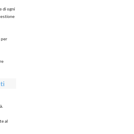
e di ogni
 gestione
 per
are
ti
à.
te al