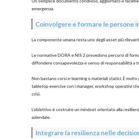
Un semplice documento condiviso, aggiornato e facilme
emergenza.
Coinvolgere e formare le persone i
La componente umana resta uno degli asset più rilevanti – 
Le normative DORA e NIS 2 prevedono percorsi di formaz
diffondere consapevolezza e senso di responsabilità a tutti
Non bastano corsi e-learning o materiali statici. È molto 
tabletop exercise con i manager, workshop operativi che 
crisi.
L’obiettivo è costruire un mindset orientato alla resili
aziendale.
Integrare la resilienza nelle decisi