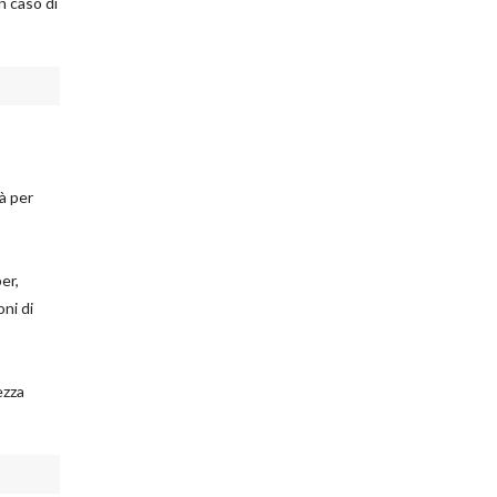
n caso di
à per
er,
ni di
ezza