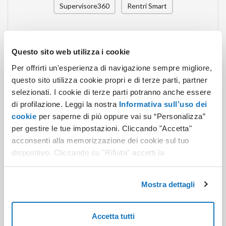
Supervisore360
Rentri Smart
MARCA TEMPORALE
Questo sito web utilizza i cookie
13
,50
Pacchetto da 50
€ + IVA
Per offrirti un'esperienza di navigazione sempre migliore,
questo sito utilizza cookie propri e di terze parti, partner
33
,00
Pacchetto da 150
€ + IVA
selezionati. I cookie di terze parti potranno anche essere
95
,00
di profilazione. Leggi la nostra
Informativa sull’uso dei
Pacchetto da 500
€ + IVA
cookie
per saperne di più oppure vai su “Personalizza”
300
,00
Pacchetto da 2000
€ + IVA
per gestire le tue impostazioni. Cliccando "Accetta"
acconsenti alla memorizzazione dei cookie sul tuo
dispositivo. Cliccando su "Rifiuta" accetti la
ACQUISTA
memorizzazione dei soli cookie necessari.
Mostra dettagli
Accetta tutti