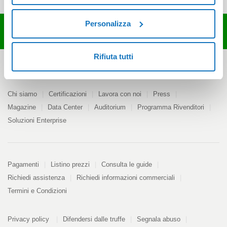
Personalizza
Servizio clienti attivo 24/7
HELP
Rifiuta tutti
Azienda
Chi siamo
Certificazioni
Lavora con noi
Press
Magazine
Data Center
Auditorium
Programma Rivenditori
Soluzioni Enterprise
Pagamenti
Pagamenti
Listino prezzi
Consulta le guide
Richiedi assistenza
Richiedi informazioni commerciali
Termini e Condizioni
Informazioni
PDF
Privacy policy
Difendersi dalle truffe
Segnala abuso
328