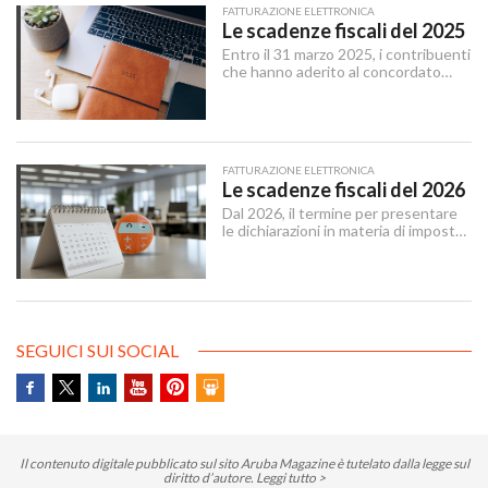
tecnico per diventare un’identità di
FATTURAZIONE ELETTRONICA
brand globale.
Le scadenze fiscali del 2025
Entro il 31 marzo 2025, i contribuenti
che hanno aderito al concordato
preventivo biennale entro il 12
dicembre 2024 possono sanare le
irregolarità dichiarative afferenti agli
anni 2018-2022, versando
un’imposta sostitutiva delle imposte
FATTURAZIONE ELETTRONICA
sui redditi e relative addizionali e
Le scadenze fiscali del 2026
dell’IRAP.
Dal 2026, il termine per presentare
le dichiarazioni in materia di imposte
sui redditi e di IRAP è stabilito dal 15
aprile al 31 ottobre dell’anno
successivo al periodo d’imposta cui
le stesse si riferiscono.
SEGUICI SUI SOCIAL
Il contenuto digitale pubblicato sul sito Aruba Magazine è tutelato dalla legge sul
diritto d’autore.
Leggi tutto >