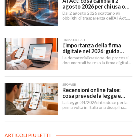
AI Act: cosa cambia il 2
agosto 2026 per chi usa o
integra l'AI
Dal 2 agosto 2026 scattano gli
obblighi di trasparenza dell'AI Act,
mentre il "Digital Omnibus" — in
vigore dal 27 luglio 2026 — ha
rinviato quelli sui sistemi ad alto
rischio.
FIRMA DIGITALE
L'importanza della firma
digitale nel 2026: guida
completa per aziende e
La dematerializzazione dei processi
professionisti
documentali ha reso la firma digitale
un'infrastruttura di base per
imprese, professionisti e cittadini.
SITO WEB
Recensioni online false:
cosa prevede la legge e
cosa possono fare le
La Legge 34/2026 introduce per la
imprese
prima volta in Italia una disciplina
organica contro le recensioni online
illecite, applicabile al settore della
ristorazione e del turismo.
ARTICOLI PIÙ LETTI