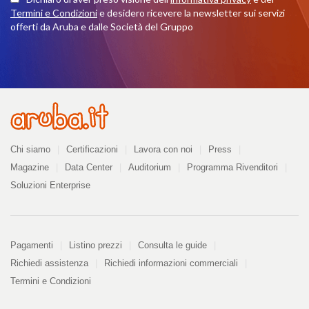
Termini e Condizioni
e desidero ricevere la newsletter sui servizi
offerti da Aruba e dalle Società del Gruppo
Azienda
Chi siamo
Certificazioni
Lavora con noi
Press
Magazine
Data Center
Auditorium
Programma Rivenditori
Soluzioni Enterprise
Pagamenti
Pagamenti
Listino prezzi
Consulta le guide
Richiedi assistenza
Richiedi informazioni commerciali
Termini e Condizioni