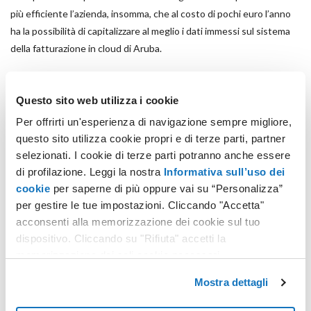
più efficiente l’azienda, insomma, che al costo di pochi euro l’anno
ha la possibilità di capitalizzare al meglio i dati immessi sul sistema
della fatturazione in cloud di Aruba.
Meno tempo perso, minori margini di errore, maggior
Questo sito web utilizza i cookie
consapevolezza dei flussi di cassa, miglior programmazione: un
investimento di questo tipo è tutto fuorché un costo, perché i
Per offrirti un'esperienza di navigazione sempre migliore,
vantaggi conseguibili sono immediati, tangibili e direttamente in
questo sito utilizza cookie propri e di terze parti, partner
cassa.
selezionati. I cookie di terze parti potranno anche essere
di profilazione. Leggi la nostra
Informativa sull’uso dei
cookie
per saperne di più oppure vai su “Personalizza”
per gestire le tue impostazioni. Cliccando "Accetta"
POTREBBERO INTERESSARTI ANCHE:
acconsenti alla memorizzazione dei cookie sul tuo
dispositivo. Cliccando su "Rifiuta" accetti la
memorizzazione dei soli cookie necessari.
Mostra dettagli