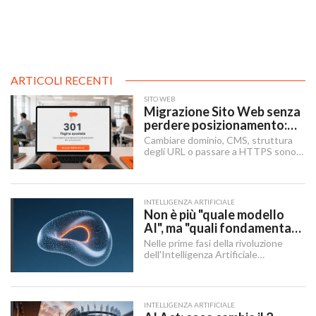
ARTICOLI RECENTI
SITO WEB
Migrazione Sito Web senza
perdere posizionamento:
Redirect 301, URL e
Cambiare dominio, CMS, struttura
Checklist SEO
degli URL o passare a HTTPS sono i
momenti in cui un sito rischia di
perdere visibilità sui motori di
ricerca.
INTELLIGENZA ARTIFICIALE
Non è più "quale modello
AI", ma "quali fondamenta":
dati, infrastruttura,
Nelle prime fasi della rivoluzione
governance
dell'Intelligenza Artificiale
Generativa, il dibattito aziendale era
dominato da una singola domanda:
"Quale modello dobbiamo usare?".
INTELLIGENZA ARTIFICIALE