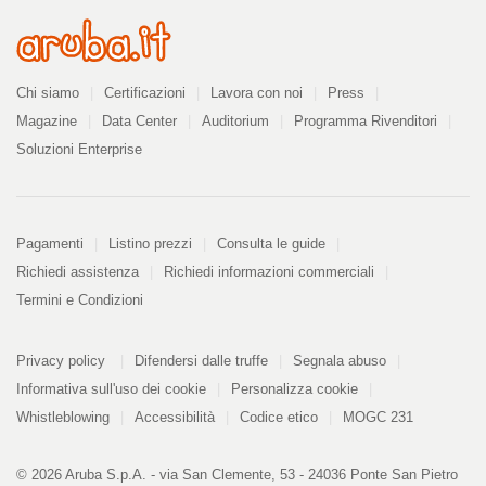
Azienda
Chi siamo
Certificazioni
Lavora con noi
Press
Magazine
Data Center
Auditorium
Programma Rivenditori
Soluzioni Enterprise
Pagamenti
Pagamenti
Listino prezzi
Consulta le guide
Richiedi assistenza
Richiedi informazioni commerciali
Termini e Condizioni
Informazioni
PDF
Privacy policy
Difendersi dalle truffe
Segnala abuso
328
kB
Informativa sull'uso dei cookie
Personalizza cookie
Whistleblowing
Accessibilità
Codice etico
MOGC 231
© 2026 Aruba S.p.A. - via San Clemente, 53 - 24036 Ponte San Pietro