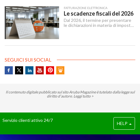
un insieme di regole, strumenti e
servizi che rendono lo scambio
FATTURAZIONE ELETTRONICA
sicuro, tracciabile e interoperabile.
Le scadenze fiscali del 2026
Dal 2026, il termine per presentare
le dichiarazioni in materia di imposte
sui redditi e di IRAP è stabilito dal 15
aprile al 31 ottobre dell’anno
successivo al periodo d’imposta cui
le stesse si riferiscono.
SEGUICI SUI SOCIAL
Il contenuto digitale pubblicato sul sito Aruba Magazine è tutelato dalla legge sul
diritto d’autore.
Leggi tutto >
Servizio clienti attivo 24/7
HELP