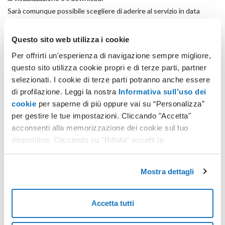
Sarà comunque possibile scegliere di aderire al servizio in data
successiva al 30 settembre 2020. In tale circostanza, tuttavia,
saranno consultabili soltanto le fatture elettroniche emesse e
Questo sito web utilizza i cookie
ricevute dal giorno successivo a quello in cui l’adesione risulta
Per offrirti un'esperienza di navigazione sempre migliore,
attestata dall’Agenzia.
questo sito utilizza cookie propri e di terze parti, partner
selezionati. I cookie di terze parti potranno anche essere
A cura di Wolters Kluwer
di profilazione. Leggi la nostra
Informativa sull’uso dei
cookie
per saperne di più oppure vai su “Personalizza”
per gestire le tue impostazioni. Cliccando "Accetta"
acconsenti alla memorizzazione dei cookie sul tuo
dispositivo. Cliccando su "Rifiuta" accetti la
memorizzazione dei soli cookie necessari.
Mostra dettagli
Accetta tutti
ARTICOLI RECENTI