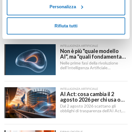
SITO WEB
Personalizza
Migrazione Sito Web senza
perdere posizionamento:
Redirect 301, URL e
Cambiare dominio, CMS, struttura
Checklist SEO
degli URL o passare a HTTPS sono i
Rifiuta tutti
momenti in cui un sito rischia di
perdere visibilità sui motori di
ricerca.
INTELLIGENZA ARTIFICIALE
Non è più "quale modello
AI", ma "quali fondamenta":
dati, infrastruttura,
Nelle prime fasi della rivoluzione
governance
dell'Intelligenza Artificiale
Generativa, il dibattito aziendale era
dominato da una singola domanda:
"Quale modello dobbiamo usare?".
INTELLIGENZA ARTIFICIALE
AI Act: cosa cambia il 2
agosto 2026 per chi usa o
integra l'AI
Dal 2 agosto 2026 scattano gli
obblighi di trasparenza dell'AI Act,
mentre il "Digital Omnibus" — in
vigore dal 27 luglio 2026 — ha
rinviato quelli sui sistemi ad alto
rischio.
FIRMA DIGITALE