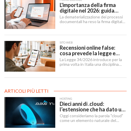
L'importanza della firma
digitale nel 2026: guida
completa per aziende e
La dematerializzazione dei processi
professionisti
documentali ha reso la firma digitale
un'infrastruttura di base per
imprese, professionisti e cittadini.
SITO WEB
Recensioni online false:
cosa prevede la legge e
cosa possono fare le
La Legge 34/2026 introduce per la
imprese
prima volta in Italia una disciplina
organica contro le recensioni online
illecite, applicabile al settore della
ristorazione e del turismo.
ARTICOLI PIÙ LETTI
HOSTING
Dieci anni di .cloud:
l’estensione che ha dato un
nome al futuro digitale
Oggi consideriamo la parola "cloud"
come un elemento naturale del
nostro quotidiano digitale, ma c’è
stato un momento preciso in cui ha