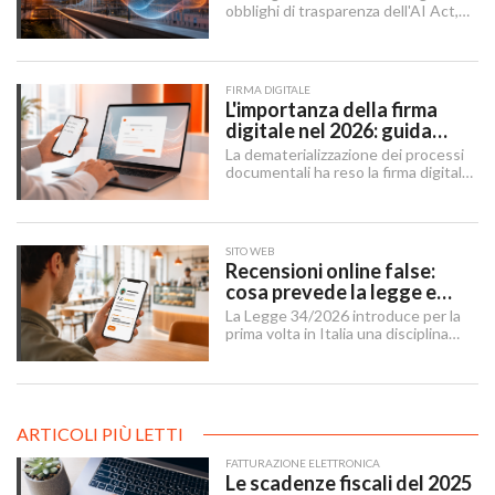
obblighi di trasparenza dell'AI Act,
mentre il "Digital Omnibus" — in
vigore dal 27 luglio 2026 — ha
rinviato quelli sui sistemi ad alto
rischio.
FIRMA DIGITALE
L'importanza della firma
digitale nel 2026: guida
completa per aziende e
La dematerializzazione dei processi
professionisti
documentali ha reso la firma digitale
un'infrastruttura di base per
imprese, professionisti e cittadini.
SITO WEB
Recensioni online false:
cosa prevede la legge e
cosa possono fare le
La Legge 34/2026 introduce per la
imprese
prima volta in Italia una disciplina
organica contro le recensioni online
illecite, applicabile al settore della
ristorazione e del turismo.
ARTICOLI PIÙ LETTI
FATTURAZIONE ELETTRONICA
Le scadenze fiscali del 2025