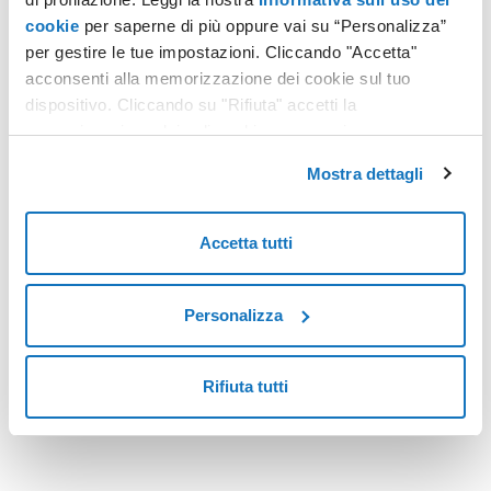
cookie
per saperne di più oppure vai su “Personalizza”
per gestire le tue impostazioni. Cliccando "Accetta"
FIRMA DIGITALE
acconsenti alla memorizzazione dei cookie sul tuo
CIR, CIN e affitti brevi: con la firma digitale mettersi in regola è più facile
dispositivo. Cliccando su "Rifiuta" accetti la
memorizzazione dei soli cookie necessari.
Negli ultimi anni, il settore degli affitti brevi ha visto
un'importante evoluzione normativa con l'introduzione dei
Mostra dettagli
codici CIR (Codice Identificativo Regionale) e CIN (Codice
Identificativo Nazionale).
Leggi tutto
Accetta tutti
Personalizza
<
12
>
Rifiuta tutti