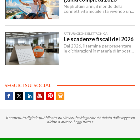
Negli ultimi anni, il mondo della
connettività mobile sta vivendo una
trasformazione silenziosa ma
profonda. La eSIM — abbreviazione
di embedded SIM — sta sostituendo
gradualmente la SIM tradizionale,
FATTURAZIONE ELETTRONICA
offrendo maggiore flessibilità e un
Le scadenze fiscali del 2026
approccio più moderno alla gestione
Dal 2026, il termine per presentare
delle linee mobili.
le dichiarazioni in materia di imposte
sui redditi e di IRAP è stabilito dal 15
aprile al 31 ottobre dell’anno
successivo al periodo d’imposta cui
le stesse si riferiscono.
SEGUICI SUI SOCIAL
Il contenuto digitale pubblicato sul sito Aruba Magazine è tutelato dalla legge sul
diritto d’autore.
Leggi tutto >