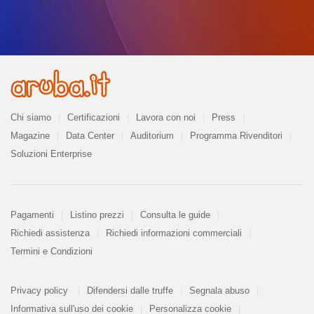
Azienda
Chi siamo
Certificazioni
Lavora con noi
Press
Magazine
Data Center
Auditorium
Programma Rivenditori
Soluzioni Enterprise
Pagamenti
Pagamenti
Listino prezzi
Consulta le guide
Richiedi assistenza
Richiedi informazioni commerciali
Termini e Condizioni
Informazioni
PDF
Privacy policy
Difendersi dalle truffe
Segnala abuso
328
kB
Informativa sull'uso dei cookie
Personalizza cookie