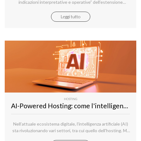
indicazioni interpretative e operative” dell’estensione
dell’obbligo, dal 1° gennaio 2025, di iscrivere nel Registro
delle Imprese anche il “domicilio digitale” degli
Leggi tutto
«amministratori di imprese costituite in forma societaria».
HOSTING
AI-Powered Hosting: come l'intelligenza artificiale sta trasformando i servizi di hosting
Nell’attuale ecosistema digitale, l'intelligenza artificiale (AI)
sta rivoluzionando vari settori, tra cui quello dell'hosting. Ma
cosa significa esattamente AI-Powered Hosting? E in che