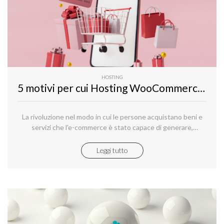
HOSTING
5 motivi per cui Hosting WooCommerce Gestito è la soluzione perfetta per costruire un e-commerce di successo
La rivoluzione nel modo in cui le persone acquistano beni e
servizi che l'e-commerce è stato capace di generare,
continua a essere una delle più fragorose dell’intera era
digitale.
Leggi tutto