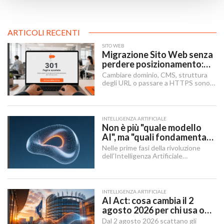
ARTICOLI RECENTI
SITO WEB
Migrazione Sito Web senza
perdere posizionamento:
Redirect 301, URL e
Cambiare dominio, CMS, struttura
Checklist SEO
degli URL o passare a HTTPS sono i
momenti in cui un sito rischia di
perdere visibilità sui motori di
ricerca.
INTELLIGENZA ARTIFICIALE
Non è più "quale modello
AI", ma "quali fondamenta":
dati, infrastruttura,
Nelle prime fasi della rivoluzione
governance
dell'Intelligenza Artificiale
Generativa, il dibattito aziendale era
dominato da una singola domanda:
"Quale modello dobbiamo usare?".
INTELLIGENZA ARTIFICIALE
AI Act: cosa cambia il 2
agosto 2026 per chi usa o
integra l'AI
Dal 2 agosto 2026 scattano gli