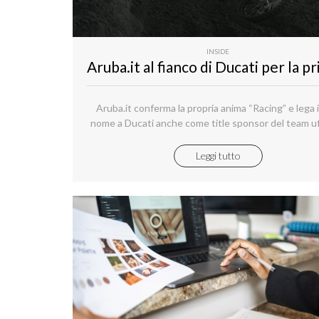
INSIDE
Aruba.it conferma la propria anima “Racing” e lega i
nome a Ducati anche come title sponsor del team uf
nel Campionato del Mondo Motocross - MXGP 2
rafforzando ulteriormente il legame con la Casa di
Leggi tutto
Panigale con la quale sarà presente in pista il pro
anno sia nel Campionato del Mondo Superbike, co
Ducati Panigale V4R del team Aruba.it Racing – Duca
nel Campionato del Mondo FIM MotoE, con le Ducat
del team Aruba Cloud.