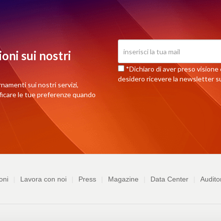
oni sui nostri
*Dichiaro di aver preso visione d
desidero ricevere la newsletter su
rnamenti sui nostri servizi,
ificare le tue preferenze quando
oni
Lavora con noi
Press
Magazine
Data Center
Audito