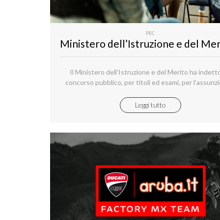
PEC
Il Ministero dell'Istruzione e del Merito ha indett
concorso pubblico, per titoli ed esami, per l’assunz
tempo indeterminato di n. 145 dirigenti tecnici di 
fascia con funzioni ispettive, da inquadrare nel ruolo
Leggi tutto
all’articolo 419 del Decreto Legislativo 16 aprile 19
297, per le esigenze dell’Amministrazione centra
periferica del Ministero dell’Istruzione e del Meri