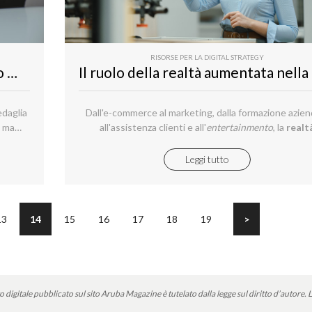
RISORSE PER LA DIGITAL STRATEGY
Le strategie per collegare il tuo sito WordPress ai social media
edaglia
Dall'e-commerce al marketing, dalla formazione azien
, ma
all'assistenza clienti e all'
entertainmento
, la
realt
aumentata AR, Augmented Reality
.
Leggi tutto
13
14
15
16
17
18
19
>
o digitale pubblicato sul sito Aruba Magazine è tutelato dalla legge sul diritto d’autore.
L