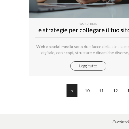
WORDPRESS
Web e
social media
sono due facce della stessa m
digitale, con scopi, strutture e dinamiche diverse
sempre più interconnesse tra loro.
Leggi tutto
<
10
11
12
Il contenut