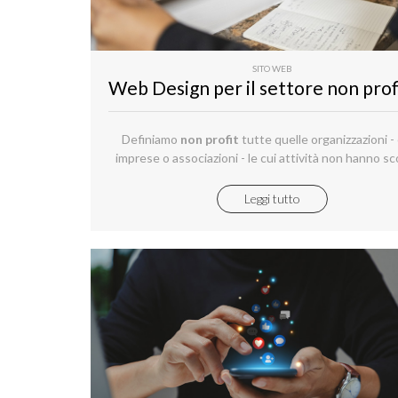
SITO WEB
Definiamo
non profit
tutte quelle organizzazioni - 
imprese o associazioni - le cui attività non hanno sc
lucro e il cui obiettivo, per statuto, non è quello di re
profitti ma di reinvestire interamente gli utili gener
Leggi tutto
potenziare i loro scopi organizzativi.