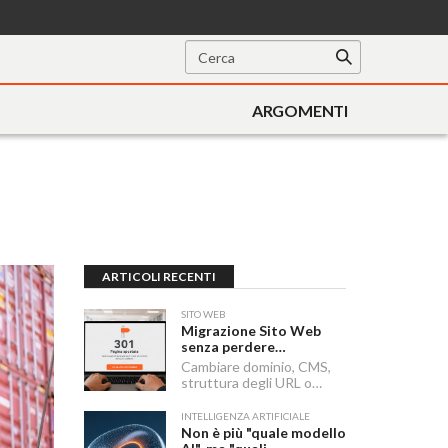
ARGOMENTI
ARTICOLI RECENTI
SITO WEB
Migrazione Sito Web
senza perdere
posizionamento:
Cambiare dominio, CMS,
Redirect 301, URL e
struttura degli URL o
Checklist SEO
passare a HTTPS sono i
momenti in cui un sito
INTELLIGENZA ARTIFICIALE
rischia di perdere visibilità
Non è più "quale modello
sui motori di ricerca.