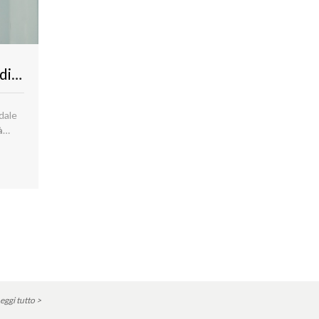
Il ruolo della realtà aumentata nella digital strategy
dale
à
eggi tutto >