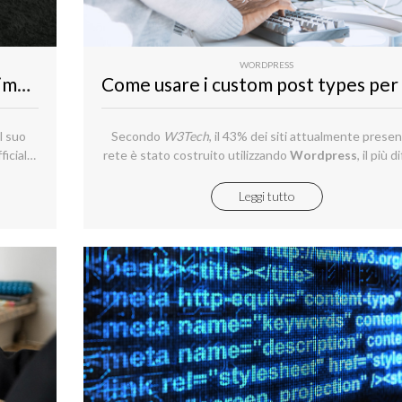
WORDPRESS
Aruba.it al fianco di Ducati per la prima storica stagione nel Campionato del mondo Motocross - MXGP
l suo
Secondo
W3Tech
, il 43% dei siti attualmente present
ficiale
rete è stato costruito utilizzando
Wordpress
, il più 
025,
software di gestione dei contenuti al mondo.
 Borgo
Leggi tutto
ssimo
n le
ti, che
i V21L