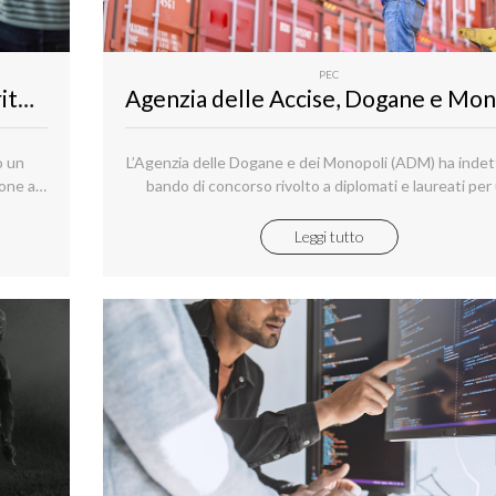
PEC
Ministero dell’Istruzione e del Merito: necessaria la PEC per iscriversi al concorso pubblico per l’assunzione a tempo indeterminato di n. 145 dirigenti tecnici di seconda fascia
o un
L’Agenzia delle Dogane e dei Monopoli (ADM) ha inde
ione a
bando di concorso rivolto a diplomati e laureati per
seconda
totale di 415 posti di lavoro da inquadrare nell'are
 di cui
assistenti suddivisi per ambito territoriale, secondo 
Leggi tutto
94, n.
previsto da specifico prospetto.
le e
to.