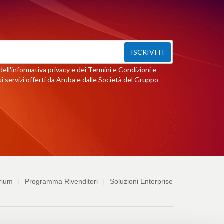
ISCRIVITI
ell'
informativa privacy
e dei
Termini e Condizioni
e
i servizi offerti da Aruba e dalle Società del Gruppo
rium
Programma Rivenditori
Soluzioni Enterprise