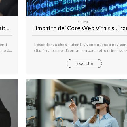
SITO WEB
Web Design per il settore non profit: strategie e esempi di successo
enti,
L'
esperienza che gli utenti vivono quando navigan
opo di
sito
è, da tempo, diventata un parametro di indicizza
alizzare
e, per questo motivo, influenza il posizionamento de
ati per
stesso nei risultati di ricerca.
Leggi tutto