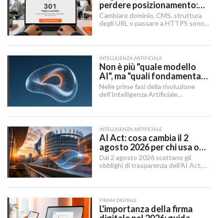
perdere posizionamento:
Redirect 301, URL e
Cambiare dominio, CMS, struttura
Checklist SEO
degli URL o passare a HTTPS sono i
momenti in cui un sito rischia di
perdere visibilità sui motori di
ricerca.
INTELLIGENZA ARTIFICIALE
Non è più "quale modello
AI", ma "quali fondamenta":
dati, infrastruttura,
Nelle prime fasi della rivoluzione
governance
dell'Intelligenza Artificiale
Generativa, il dibattito aziendale era
dominato da una singola domanda:
"Quale modello dobbiamo usare?".
INTELLIGENZA ARTIFICIALE
AI Act: cosa cambia il 2
agosto 2026 per chi usa o
integra l'AI
Dal 2 agosto 2026 scattano gli
obblighi di trasparenza dell'AI Act,
mentre il "Digital Omnibus" — in
vigore dal 27 luglio 2026 — ha
rinviato quelli sui sistemi ad alto
rischio.
FIRMA DIGITALE
L'importanza della firma