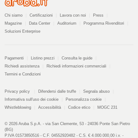
Azienda
Chi siamo
Certificazioni
Lavora con noi
Press
Magazine
Data Center
Auditorium
Programma Rivenditori
Soluzioni Enterprise
Pagamenti
Pagamenti
Listino prezzi
Consulta le guide
Richiedi assistenza
Richiedi informazioni commerciali
Termini e Condizioni
Informazioni
PDF
Privacy policy
Difendersi dalle truffe
Segnala abuso
328
kB
Informativa sull'uso dei cookie
Personalizza cookie
Whistleblowing
Accessibilità
Codice etico
MOGC 231
© 2026 Aruba S.p.A. - via San Clemente, 53 - 24036 Ponte San Pietro
(BG)
P.IVA 01573850516 - C.F. 04552920482 - C.S. € 4.000.000,00 i.v. -