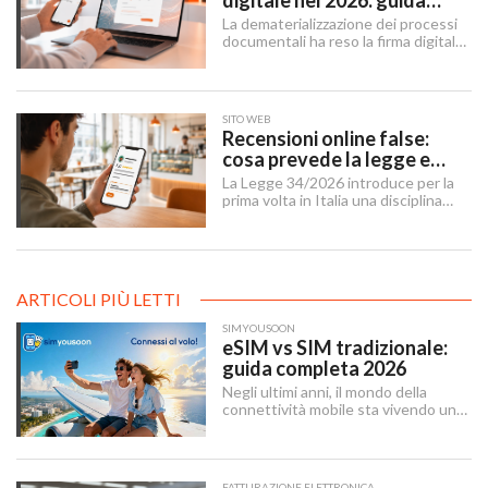
digitale nel 2026: guida
completa per aziende e
La dematerializzazione dei processi
professionisti
documentali ha reso la firma digitale
un'infrastruttura di base per
imprese, professionisti e cittadini.
SITO WEB
Recensioni online false:
cosa prevede la legge e
cosa possono fare le
La Legge 34/2026 introduce per la
imprese
prima volta in Italia una disciplina
organica contro le recensioni online
illecite, applicabile al settore della
ristorazione e del turismo.
ARTICOLI PIÙ LETTI
SIMYOUSOON
eSIM vs SIM tradizionale:
guida completa 2026
Negli ultimi anni, il mondo della
connettività mobile sta vivendo una
trasformazione silenziosa ma
profonda. La eSIM — abbreviazione
di embedded SIM — sta sostituendo
gradualmente la SIM tradizionale,
FATTURAZIONE ELETTRONICA