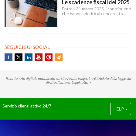
Le scadenze fiscali del 2025
Entro il 31 marzo 2025, i contribuenti
che hanno aderito al concordato
preventivo biennale entro il 12
dicembre 2024 possono sanare le
irregolarità dichiarative afferenti agli
anni 2018-2022, versando
un’imposta sostitutiva delle imposte
sui redditi e relative addizionali e
SEGUICI SUI SOCIAL
dell’IRAP.
Il contenuto digitale pubblicato sul sito Aruba Magazine è tutelato dalla legge sul
diritto d’autore.
Leggi tutto >
Servizio clienti attivo 24/7
HELP