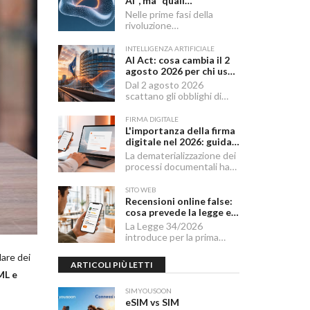
AI", ma "quali
fondamenta": dati,
Nelle prime fasi della
infrastruttura,
rivoluzione
governance
dell'Intelligenza Artificiale
Generativa, il dibattito
INTELLIGENZA ARTIFICIALE
aziendale era dominato da
AI Act: cosa cambia il 2
una singola domanda:
agosto 2026 per chi usa
"Quale modello dobbiamo
o integra l'AI
Dal 2 agosto 2026
usare?".
scattano gli obblighi di
trasparenza dell'AI Act,
mentre il "Digital
FIRMA DIGITALE
Omnibus" — in vigore dal
L'importanza della firma
27 luglio 2026 — ha
digitale nel 2026: guida
rinviato quelli sui sistemi
completa per aziende e
La dematerializzazione dei
ad alto rischio.
professionisti
processi documentali ha
reso la firma digitale
un'infrastruttura di base
SITO WEB
per imprese,
Recensioni online false:
professionisti e cittadini.
cosa prevede la legge e
cosa possono fare le
La Legge 34/2026
imprese
introduce per la prima
volta in Italia una disciplina
lare dei
organica contro le
ARTICOLI PIÙ LETTI
recensioni online illecite,
L e
applicabile al settore della
ristorazione e del turismo.
SIMYOUSOON
eSIM vs SIM