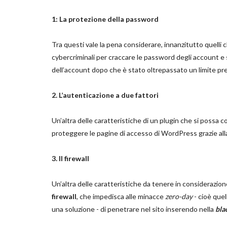
1: La protezione della password
Tra questi vale la pena considerare, innanzitutto quelli 
cybercriminali per craccare le password degli account e s
dell’account dopo che è stato oltrepassato un limite pres
2. L’autenticazione a due fattori
Un’altra delle caratteristiche di un plugin che si possa co
proteggere le pagine di accesso di WordPress grazie alla
3. Il firewall
Un’altra delle caratteristiche da tenere in considerazione 
firewall
, che impedisca alle minacce
zero-day
- cioè que
una soluzione - di penetrare nel sito inserendo nella
bla