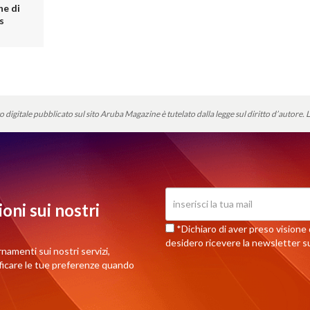
ne di
s
o digitale pubblicato sul sito Aruba Magazine è tutelato dalla legge sul diritto d’autore.
L
oni sui nostri
*Dichiaro di aver preso visione d
desidero ricevere la newsletter su
rnamenti sui nostri servizi,
ificare le tue preferenze quando