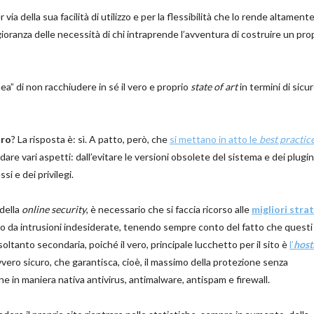
via della sua facilità di utilizzo e per la flessibilità che lo rende altament
ioranza delle necessità di chi intraprende l’avventura di costruire un prop
ea” di non racchiudere in sé il vero e proprio
state of art
in termini di sicu
uro
? La risposta è: sì. A patto, però, che
si mettano in atto le
best practic
are vari aspetti: dall’evitare le versioni obsolete del sistema e dei plugin
si e dei privilegi.
 della
online security
, è necessario che si faccia ricorso alle
migliori stra
 da intrusioni indesiderate, tenendo sempre conto del fatto che questi
tanto secondaria, poiché il vero, principale lucchetto per il sito è
l’
host
vvero sicuro, che garantisca, cioè, il massimo della protezione senza
e in maniera nativa antivirus, antimalware, antispam e firewall.