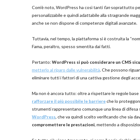
Com’è noto, WordPress ha così tanti
fan
soprattutto per 
personalizzabile e quindi adattabile alla stragrande magg
anche se non dispone di competenze digitali avanzate.
Tuttavia, nel tempo, la piattaforma si è costruita la “nom
Fama, peraltro, spesso smentita dai fatti.
Pertanto:
WordPress si può considerare un CMS sic
metterlo al riparo dalle vulnerabilità
. Che possono riguard
eliminare tutti i fattori di una cattiva gestione degli acces
Ma non è ancora tutto: oltre a rispettare le regole base
rafforzare il più possibile le barriere
che lo proteggono
strumenti rappresentano comunque una linea di difesa sol
WordPress
, che va quindi scelto verificando che sia da
compromettere le prestazioni
, mettendo a disposizion