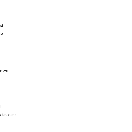
ai
ne
ce per
i
o trovare