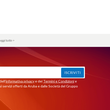
eggi tutto >
ISCRIVITI
ell'
informativa privacy
e dei
Termini e Condizioni
e
i servizi offerti da Aruba e dalle Società del Gruppo