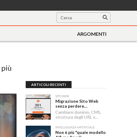
ARGOMENTI
 più
ARTICOLI RECENTI
SITO WEB
Migrazione Sito Web
senza perdere
posizionamento:
Cambiare dominio, CMS,
Redirect 301, URL e
struttura degli URL o
Checklist SEO
passare a HTTPS sono i
momenti in cui un sito
INTELLIGENZA ARTIFICIALE
rischia di perdere visibilità
Non è più "quale modello
sui motori di ricerca.