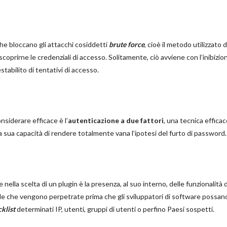
che bloccano gli attacchi cosiddetti
brute force
, cioè il metodo utilizzato d
coprirne le credenziali di accesso. Solitamente, ciò avviene con l’inibizio
tabilito di tentativi di accesso.
nsiderare efficace è l’
autenticazione a due fattori
, una tecnica effica
 sua capacità di rendere totalmente vana l’ipotesi del furto di password.
nella scelta di un plugin è la presenza, al suo interno, delle funzionalità d
lle che vengono perpetrate prima che gli sviluppatori di software possan
cklist
determinati IP, utenti, gruppi di utenti o perfino Paesi sospetti.