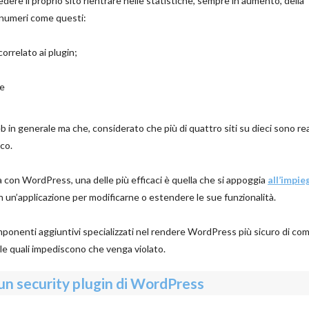
 vedere il proprio sito rientrare nelle statistiche, sempre in aumento, della
o numeri come questi:
correlato ai plugin;
re
b in generale ma che, considerato che più di quattro siti su dieci sono rea
co.
a con WordPress, una delle più efficaci è quella che si appoggia
all’impie
n un’applicazione per modificarne o estendere le sue funzionalità.
mponenti aggiuntivi specializzati nel rendere WordPress più sicuro di co
 le quali impediscono che venga violato.
i un security plugin di WordPress