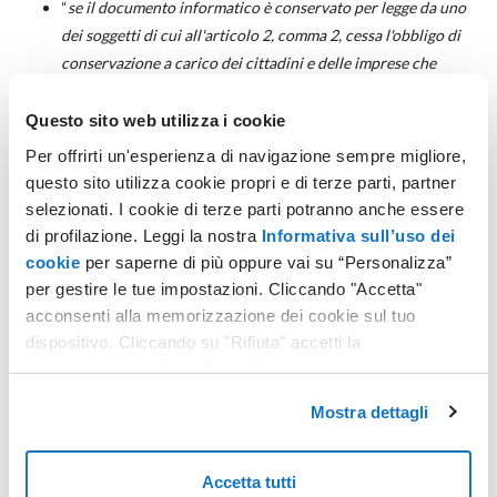
“
se il documento informatico è conservato per legge da uno
dei soggetti di cui all'articolo 2, comma 2, cessa l'obbligo di
conservazione a carico dei cittadini e delle imprese che
possono in ogni momento richiedere accesso al documento
stesso ai medesimi soggetti di cui all'articolo 2, comma 2. Le
Questo sito web utilizza i cookie
amministrazioni rendono disponibili a cittadini ed imprese i
Per offrirti un'esperienza di navigazione sempre migliore,
predetti documenti attraverso servizi on-line accessibili
questo sito utilizza cookie propri e di terze parti, partner
previa identificazione con l'identità digitale di cui all'articolo
selezionati. I cookie di terze parti potranno anche essere
64 ed integrati con i servizi di cui agli articoli 40-ter e 64-bis
”
di profilazione. Leggi la nostra
Informativa sull’uso dei
(comma 1-bis).
cookie
per saperne di più oppure vai su “Personalizza”
per gestire le tue impostazioni. Cliccando "Accetta"
acconsenti alla memorizzazione dei cookie sul tuo
Proseguendo, l’art. 44 (Requisiti per la gestione e conservazione
dispositivo. Cliccando su "Rifiuta" accetti la
dei documenti informatici), comma 1-ter, del CAD stabilisce che, “
in
memorizzazione dei soli cookie necessari.
tutti i casi in cui la legge prescrive obblighi di conservazione, anche
a carico di soggetti privati
”, il sistema di conservazione dei
Mostra dettagli
documenti informatici deve
assicurare
, per quanto in esso
conservato, “
caratteristiche di
autenticità, integrità, affidabilità,
Accetta tutti
leggibilità, reperibilità
, secondo le modalità indicate nelle Linee