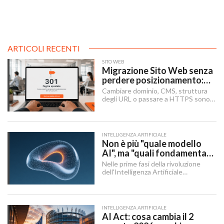
ARTICOLI RECENTI
SITO WEB
Migrazione Sito Web senza
perdere posizionamento:
Redirect 301, URL e
Cambiare dominio, CMS, struttura
Checklist SEO
degli URL o passare a HTTPS sono i
momenti in cui un sito rischia di
perdere visibilità sui motori di
ricerca.
INTELLIGENZA ARTIFICIALE
Non è più "quale modello
AI", ma "quali fondamenta":
dati, infrastruttura,
Nelle prime fasi della rivoluzione
governance
dell'Intelligenza Artificiale
Generativa, il dibattito aziendale era
dominato da una singola domanda:
"Quale modello dobbiamo usare?".
INTELLIGENZA ARTIFICIALE
AI Act: cosa cambia il 2