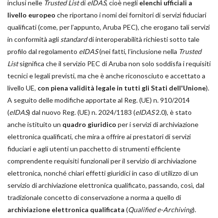
inclusi nelle
Trusted List
di
eIDAS
, cioè negli
elenchi ufficiali a
livello europeo
che riportano i nomi dei fornitori di servizi fiduciari
qualificati (come, per l’appunto, Aruba PEC), che erogano tali servizi
in conformità agli
standard
di interoperabilità richiesti sotto tale
profilo dal regolamento
eIDAS
(nei fatti, l’inclusione nella
Trusted
List
significa che il servizio PEC di Aruba non solo soddisfa i requisiti
tecnici e legali previsti, ma che è anche riconosciuto e accettato a
livello UE,
con piena validità legale in tutti gli Stati dell'Unione
).
A seguito delle modifiche apportate al Reg. (UE) n. 910/2014
(
eIDAS
) dal nuovo Reg. (UE) n. 2024/1183 (
eIDAS
2.0), è stato
anche istituito un
quadro giuridico
per i servizi di archiviazione
elettronica qualificati, che mira a offrire ai prestatori di servizi
fiduciari e agli utenti un pacchetto di strumenti efficiente
comprendente requisiti funzionali per il servizio di archiviazione
elettronica, nonché chiari effetti giuridici in caso di utilizzo di un
servizio di archiviazione elettronica qualificato, passando, così, dal
tradizionale concetto di conservazione a norma a quello di
archiviazione elettronica qualificata
(
Qualified e-Archiving
).