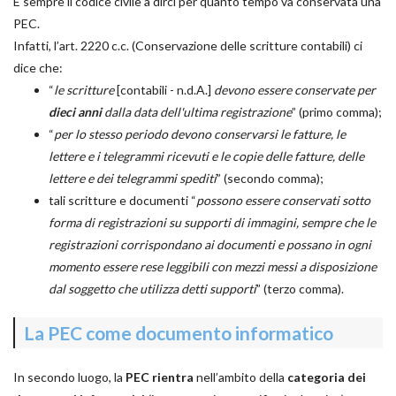
È sempre il codice civile a dirci per quanto tempo va conservata una
PEC.
Infatti, l’art. 2220 c.c. (Conservazione delle scritture contabili) ci
dice che:
“
le scritture
[contabili - n.d.A.]
devono essere conservate per
dieci anni
dalla data dell'ultima registrazione
” (primo comma);
“
per lo stesso periodo devono conservarsi le fatture, le
lettere e i telegrammi ricevuti e le copie delle fatture, delle
lettere e dei telegrammi spediti
” (secondo comma);
tali scritture e documenti “
possono essere conservati sotto
forma di registrazioni su supporti di immagini, sempre che le
registrazioni corrispondano ai documenti e possano in ogni
momento essere rese leggibili con mezzi messi a disposizione
dal soggetto che utilizza detti supporti
” (terzo comma).
La PEC come documento informatico
In secondo luogo, la
PEC rientra
nell’ambito della
categoria dei