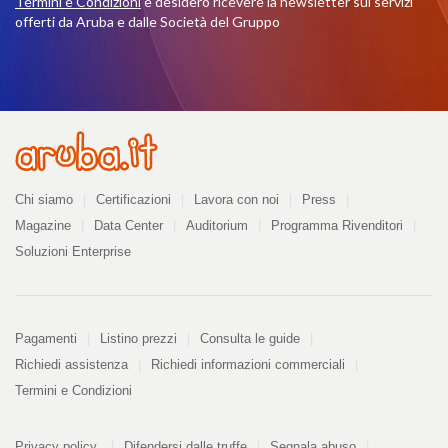
Termini e Condizioni
e desidero ricevere la newsletter sui servizi
offerti da Aruba e dalle Società del Gruppo
Azienda
Chi siamo
Certificazioni
Lavora con noi
Press
Magazine
Data Center
Auditorium
Programma Rivenditori
Soluzioni Enterprise
Pagamenti
Pagamenti
Listino prezzi
Consulta le guide
Richiedi assistenza
Richiedi informazioni commerciali
Termini e Condizioni
PDF
Privacy policy
Difendersi dalle truffe
Segnala abuso