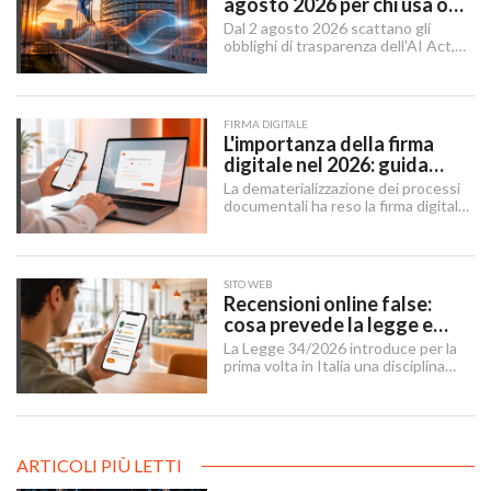
agosto 2026 per chi usa o
integra l'AI
Dal 2 agosto 2026 scattano gli
obblighi di trasparenza dell'AI Act,
mentre il "Digital Omnibus" — in
vigore dal 27 luglio 2026 — ha
rinviato quelli sui sistemi ad alto
rischio.
FIRMA DIGITALE
L'importanza della firma
digitale nel 2026: guida
completa per aziende e
La dematerializzazione dei processi
professionisti
documentali ha reso la firma digitale
un'infrastruttura di base per
imprese, professionisti e cittadini.
SITO WEB
Recensioni online false:
cosa prevede la legge e
cosa possono fare le
La Legge 34/2026 introduce per la
imprese
prima volta in Italia una disciplina
organica contro le recensioni online
illecite, applicabile al settore della
ristorazione e del turismo.
ARTICOLI PIÙ LETTI