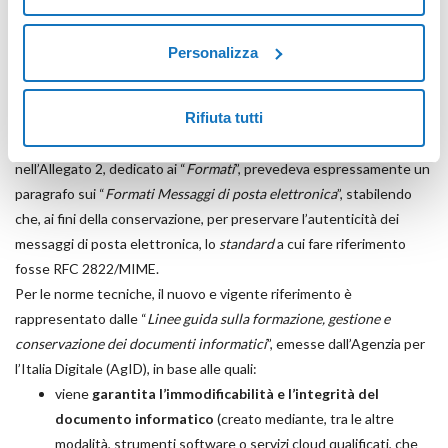
guida
” (in merito, vedi decreto MEF 17 giugno 2014).
Altre norme tecniche di riferimento si rinvengono nell’abrogato
Personalizza
D.P.C.M. 3 dicembre 2013 (Regole tecniche in materia di sistema di
conservazione ai sensi degli artt. 20, commi 3 e 5-bis, 23-ter, comma
Rifiuta tutti
4, 43, commi 1 e 3, 44, 44-bis e 71, comma 1, del Codice
dell’amministrazione digitale di cui al D.Lgs. n. 82/2005), il quale,
nell’Allegato 2, dedicato ai “
Formati
”, prevedeva espressamente un
paragrafo sui “
Formati Messaggi di posta elettronica
”, stabilendo
che, ai fini della conservazione, per preservare l’autenticità dei
messaggi di posta elettronica, lo
standard
a cui fare riferimento
fosse RFC 2822/MIME.
Per le norme tecniche, il nuovo e vigente riferimento è
rappresentato dalle “
Linee guida sulla formazione, gestione e
conservazione dei documenti informatici
”, emesse dall’Agenzia per
l’Italia Digitale (AgID), in base alle quali:
viene
garantita l’immodificabilità e l’integrità del
documento informatico
(creato mediante, tra le altre
modalità, strumenti software o servizi cloud qualificati, che