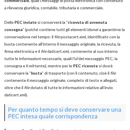
commerciale
, quali i messaggi di posta elettronica con contenuto
a rilevanza giuridica, contabile, tributaria e commerciale.
Delle
PEC inviate
si conserverà la “
ricevuta di avvenuta
consegna
” (poiché contiene tutti gli elementi idonei a garantirne la
conservazione nel tempo: il
file
postacert.eml, identificato con la
busta contenente all'interno il messaggio originale, la ricevuta, la
firma elettronica e il
file
daticert.xml, contenente al suo interno
tutte le informazioni necessarie, quali l’i
d
del messaggio PEC, la
consegna e il mittente), mentre per le
PEC ricevute
si dovrà
conservare la “
busta
” di trasporto (con il contenuto, cioè il
file
contenente il messaggio originale, completo di testo e allegati,
oltre che il
file
dotato di tutte le informazioni relative all'invio
daticert.xml).
Per quanto tempo si deve conservare una
PEC intesa quale corrispondenza