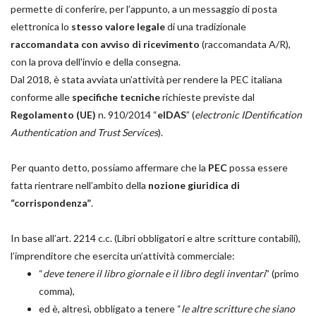
permette di conferire, per l’appunto, a un messaggio di posta
elettronica lo
stesso valore legale
di una tradizionale
raccomandata con avviso di ricevimento
(raccomandata A/R),
con la prova dell'invio e della consegna.
Dal 2018, è stata avviata un’attività per rendere la PEC italiana
conforme alle
specifiche tecniche
richieste previste dal
Regolamento (UE)
n. 910/2014 “
eIDAS
” (
electronic IDentification
Authentication and Trust Services
).
Per quanto detto, possiamo affermare che la
PEC
possa essere
fatta rientrare nell’ambito della
nozione giuridica di
“corrispondenza”
.
In base all’art. 2214 c.c. (Libri obbligatori e altre scritture contabili),
l’imprenditore che esercita un’attività commerciale:
“
deve tenere il libro giornale e il libro degli inventari
” (primo
comma),
ed è, altresì, obbligato a tenere “
le altre scritture che siano