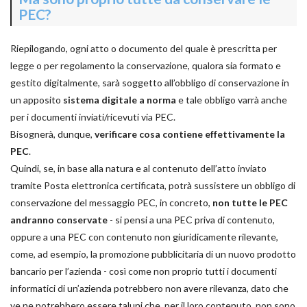
PEC?
Riepilogando, ogni atto o documento del quale è prescritta per
legge o per regolamento la conservazione, qualora sia formato e
gestito digitalmente, sarà soggetto all’obbligo di conservazione in
un apposito
sistema digitale a norma
e tale obbligo varrà anche
per i documenti inviati/ricevuti via PEC.
Bisognerà, dunque,
verificare cosa contiene effettivamente la
PEC
.
Quindi, se, in base alla natura e al contenuto dell’atto inviato
tramite Posta elettronica certificata, potrà sussistere un obbligo di
conservazione del messaggio PEC, in concreto,
non tutte le PEC
andranno conservate
- si pensi a una PEC priva di contenuto,
oppure a una PEC con contenuto non giuridicamente rilevante,
come, ad esempio, la promozione pubblicitaria di un nuovo prodotto
bancario per l’azienda - così come non proprio tutti i documenti
informatici di un’azienda potrebbero non avere rilevanza, dato che
ve ne potrebbero essere taluni che, per il loro contenuto, non sono