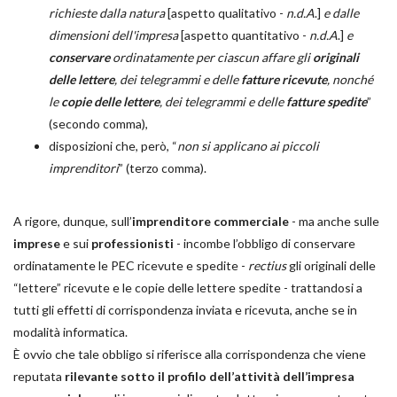
richieste dalla natura
[aspetto qualitativo -
n.d.A
.]
e dalle
dimensioni dell'impresa
[aspetto quantitativo -
n.d.A
.]
e
conservare
ordinatamente per ciascun affare gli
originali
delle lettere
, dei telegrammi e delle
fatture ricevute
, nonché
le
copie delle lettere
, dei telegrammi e delle
fatture spedite
”
(secondo comma),
disposizioni che, però, “
non si applicano ai piccoli
imprenditori
” (terzo comma).
A rigore, dunque, sull’
imprenditore commerciale
- ma anche sulle
imprese
e sui
professionisti
- incombe l’obbligo di conservare
ordinatamente le PEC ricevute e spedite -
rectius
gli originali delle
“lettere” ricevute e le copie delle lettere spedite - trattandosi a
tutti gli effetti di corrispondenza inviata e ricevuta, anche se in
modalità informatica.
È ovvio che tale obbligo si riferisce alla corrispondenza che viene
reputata
rilevante sotto il profilo dell’attività dell’impresa