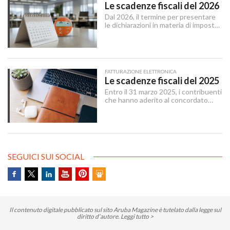
offrendo maggiore flessibilità e un
Le scadenze fiscali del 2026
approccio più moderno alla gestione
Dal 2026, il termine per presentare
delle linee mobili.
le dichiarazioni in materia di imposte
sui redditi e di IRAP è stabilito dal 15
aprile al 31 ottobre dell’anno
successivo al periodo d’imposta cui
le stesse si riferiscono.
FATTURAZIONE ELETTRONICA
Le scadenze fiscali del 2025
Entro il 31 marzo 2025, i contribuenti
che hanno aderito al concordato
preventivo biennale entro il 12
dicembre 2024 possono sanare le
irregolarità dichiarative afferenti agli
anni 2018-2022, versando
un’imposta sostitutiva delle imposte
sui redditi e relative addizionali e
SEGUICI SUI SOCIAL
dell’IRAP.
Il contenuto digitale pubblicato sul sito Aruba Magazine è tutelato dalla legge sul
diritto d’autore.
Leggi tutto >