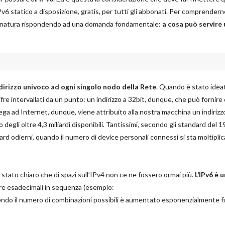
v6 statico a disposizione, gratis, per tutti gli abbonati. Per comprenderne
a sua natura rispondendo ad una domanda fondamentale:
a cosa può servire 
dirizzo univoco ad ogni singolo nodo della Rete
. Quando è stato idea
re intervallati da un punto: un indirizzo a 32bit, dunque, che può fornire
collega ad Internet, dunque, viene attribuito alla nostra macchina un indirizz
 degli oltre 4,3 miliardi disponibili. Tantissimi, secondo gli standard del 1
rd odierni, quando il numero di device personali connessi si sta moltipli
stato chiaro che di spazi sull’IPv4 non ce ne fossero ormai più.
L’IPv6 è u
fre esadecimali in sequenza (esempio:
o il numero di combinazioni possibili è aumentato esponenzialmente fi