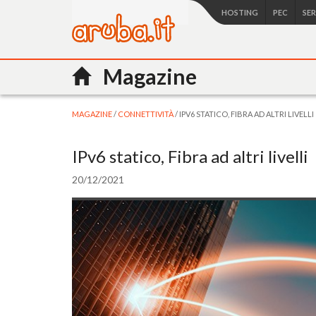
HOSTING
PEC
SE
Magazine
MAGAZINE
/
CONNETTIVITÀ
/ IPV6 STATICO, FIBRA AD ALTRI LIVELLI
IPv6 statico, Fibra ad altri livelli
20/12/2021