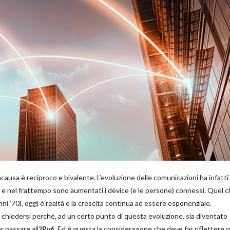
causa è reciproco e bivalente. L’evoluzione delle comunicazioni ha infatti
t e nel frattempo sono aumentati i device (e le persone) connessi. Quel 
anni ’70), oggi è realtà e la crescita continua ad essere esponenziale.
a chiedersi perché, ad un certo punto di questa evoluzione, sia diventato
r passare all’
IPv6
. Ed è questa la considerazione che deve far riflettere