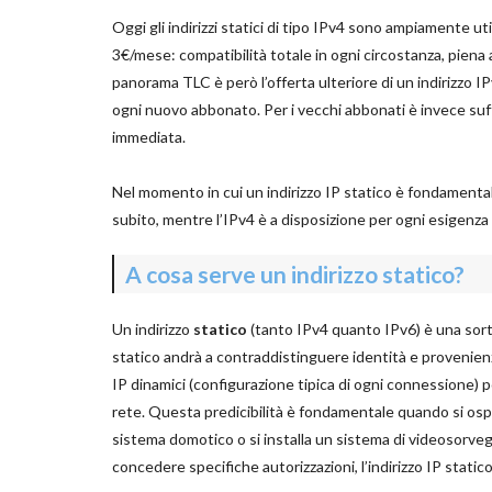
Oggi gli indirizzi statici di tipo IPv4 sono ampiamente util
3€/mese: compatibilità totale in ogni circostanza, piena 
panorama TLC è però l’offerta ulteriore di un indirizzo IP
ogni nuovo abbonato. Per i vecchi abbonati è invece suffic
immediata.
Nel momento in cui un indirizzo IP statico è fondamentale
subito, mentre l’IPv4 è a disposizione per ogni esigenza 
A cosa serve un indirizzo statico?
Un indirizzo
statico
(tanto IPv4 quanto IPv6) è una sorta 
statico andrà a contraddistinguere identità e provenien
IP dinamici (configurazione tipica di ogni connessione) p
rete. Questa predicibilità è fondamentale quando si ospi
sistema domotico o si installa un sistema di videosorveg
concedere specifiche autorizzazioni, l’indirizzo IP static