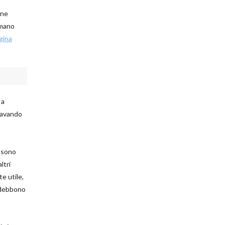
rne
 mano
gina
 a
icavando
à sono
ltri
e utile,
i debbono