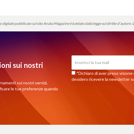
o digitale pubblicato sul sito Aruba Magazine è tutelato dalla legge sul diritto d’autore.
L
oni sui nostri
*Dichiaro di aver preso visione d
desidero ricevere la newsletter su
rnamenti sui nostri servizi,
ificare le tue preferenze quando