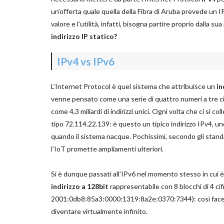
un’offerta quale quella della Fibra di Aruba prevede un IP
valore e l’utilità, infatti, bisogna partire proprio dall
indirizzo IP statico?
IPv4 vs IPv6
L’Internet Protocol è quel sistema che attribuisce un
in
venne pensato come una serie di quattro numeri a tre cif
come 4,3 miliardi di indirizzi unici. Ogni volta che ci si 
tipo 72.114.22.139: è questo un tipico indirizzo IPv4, uno
quando il sistema nacque. Pochissimi, secondo gli standa
l’IoT promette ampliamenti ulteriori.
Si è dunque passati all’IPv6 nel momento stesso in cui è 
indirizzo a 128bit
rappresentabile con 8 blocchi di 4 ci
2001:0db8:85a3:0000:1319:8a2e:0370:7344): così facend
diventare virtualmente infinito.