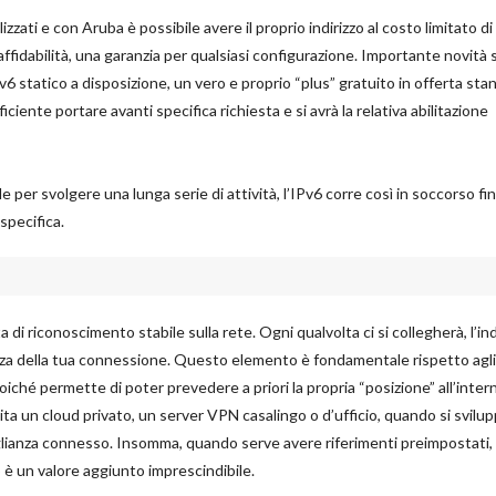
izzati e con Aruba è possibile avere il proprio indirizzo al costo limitato di 
affidabilità, una garanzia per qualsiasi configurazione. Importante novità 
v6 statico a disposizione, un vero e proprio “plus” gratuito in offerta sta
iente portare avanti specifica richiesta e si avrà la relativa abilitazione
 per svolgere una lunga serie di attività, l’IPv6 corre così in soccorso fi
specifica.
di riconoscimento stabile sulla rete. Ogni qualvolta ci si collegherà, l’ind
za della tua connessione. Questo elemento è fondamentale rispetto agli i
oiché permette di poter prevedere a priori la propria “posizione” all’inter
ta un cloud privato, un server VPN casalingo o d’ufficio, quando si svilu
lianza connesso. Insomma, quando serve avere riferimenti preimpostati, u
o è un valore aggiunto imprescindibile.