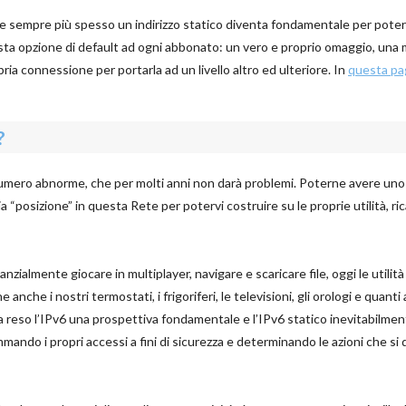
 e sempre più spesso un indirizzo statico diventa fondamentale per pote
esta opzione di default ad ogni abbonato: un vero e proprio omaggio, una
ria connessione per portarla ad un livello altro ed ulteriore. In
questa pa
?
numero abnorme, che per molti anni non darà problemi. Poterne avere uno
a “posizione” in questa Rete per potervi costruire su le proprie utilità, r
anzialmente giocare in multiplayer, navigare e scaricare file, oggi le utilit
anche i nostri termostati, i frigoriferi, le televisioni, gli orologi e quanti a
a reso l’IPv6 una prospettiva fondamentale e l’IPv6 statico inevitabilment
ando i propri accessi a fini di sicurezza e determinando le azioni che s