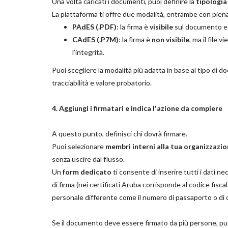
Una volta caricati i documenti, puoi definire la
tipologia 
La piattaforma ti offre due modalità, entrambe con piena 
PAdES (.PDF)
: la firma è
visibile
sul documento e 
CAdES (.P7M)
: la firma è
non visibile
, ma il file 
l’integrità.
Puoi scegliere la modalità più adatta in base al tipo di
tracciabilità e valore probatorio.
4. Aggiungi i firmatari e indica l'azione da compiere
A questo punto, definisci chi dovrà firmare.
Puoi selezionare
membri interni alla tua organizzazi
senza uscire dal flusso.
Un
form dedicato
ti consente di inserire tutti i dati nec
di firma (nei certificati Aruba corrisponde al codice fisca
personale differente come il numero di passaporto o di c
Se il documento deve essere firmato da più persone, puoi