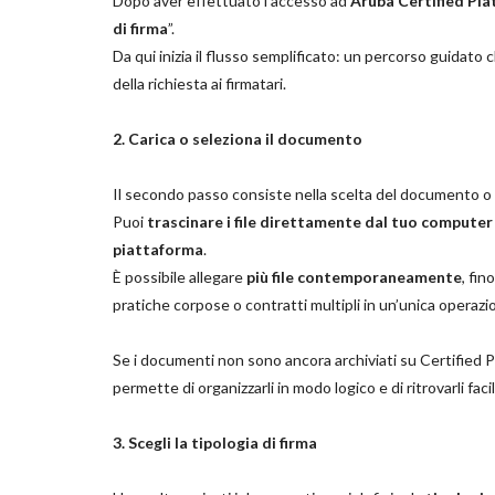
Dopo aver effettuato l’accesso ad
Aruba Certified Pl
di firma
”.
Da qui inizia il flusso semplificato: un percorso guidato
della richiesta ai firmatari.
2. Carica o seleziona il documento
Il secondo passo consiste nella scelta del documento o 
Puoi
trascinare i file direttamente dal tuo computer
piattaforma
.
È possibile allegare
più file contemporaneamente
, fi
pratiche corpose o contratti multipli in un’unica operazi
Se i documenti non sono ancora archiviati su Certified Pl
permette di organizzarli in modo logico e di ritrovarli fa
3. Scegli la tipologia di firma