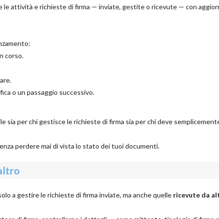
le attività e richieste di firma — inviate, gestite o ricevute — con aggio
anzamento:
in corso.
are.
rifica o un passaggio successivo.
tile sia per chi gestisce le richieste di firma sia per chi deve semplicement
enza perdere mai di vista lo stato dei tuoi documenti.
altro
lo a gestire le richieste di firma inviate, ma anche quelle
ricevute da al