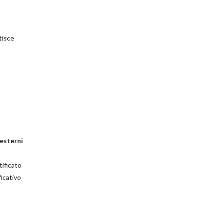
tisce
 esterni
tificato
ficativo