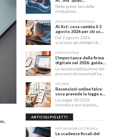
AI", ma "quali
fondamenta": dati,
Nelle prime fasi della
infrastruttura,
rivoluzione
governance
dell'Intelligenza Artificiale
Generativa, il dibattito
INTELLIGENZA ARTIFICIALE
aziendale era dominato da
AI Act: cosa cambia il 2
una singola domanda:
agosto 2026 per chi usa
"Quale modello dobbiamo
o integra l'AI
Dal 2 agosto 2026
usare?".
scattano gli obblighi di
trasparenza dell'AI Act,
mentre il "Digital
FIRMA DIGITALE
Omnibus" — in vigore dal
L'importanza della firma
27 luglio 2026 — ha
digitale nel 2026: guida
rinviato quelli sui sistemi
completa per aziende e
La dematerializzazione dei
ad alto rischio.
professionisti
processi documentali ha
reso la firma digitale
un'infrastruttura di base
SITO WEB
per imprese,
Recensioni online false:
professionisti e cittadini.
cosa prevede la legge e
cosa possono fare le
La Legge 34/2026
imprese
introduce per la prima
volta in Italia una disciplina
organica contro le
ARTICOLI PIÙ LETTI
recensioni online illecite,
le,
applicabile al settore della
ristorazione e del turismo.
FATTURAZIONE ELETTRONICA
Le scadenze fiscali del