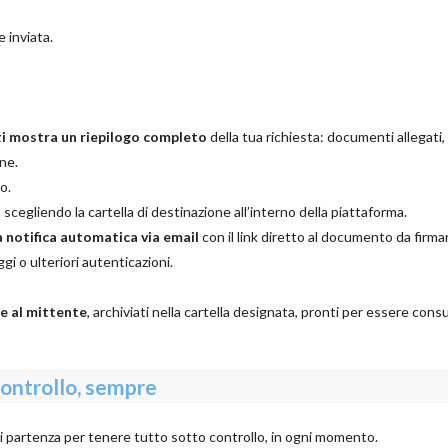
e inviata.
ti mostra un riepilogo completo
della tua richiesta: documenti allegati, 
one.
o.
, scegliendo la cartella di destinazione all’interno della piattaforma.
 notifica automatica via email
con il link diretto al documento da firma
i o ulteriori autenticazioni.
 al mittente
, archiviati nella cartella designata, pronti per essere consu
controllo, sempre
di partenza per tenere tutto sotto controllo, in ogni momento.