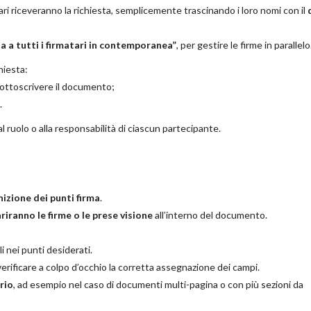
tari riceveranno la richiesta, semplicemente trascinando i loro nomi con il
sta a tutti i firmatari in contemporanea”
, per gestire le firme in parallelo
hiesta:
sottoscrivere il documento;
.
 ruolo o alla responsabilità di ciascun partecipante.
nizione dei punti firma
.
ranno le firme o le prese visione
all’interno del documento.
i nei punti desiderati.
verificare a colpo d’occhio la corretta assegnazione dei campi.
rio
, ad esempio nel caso di documenti multi-pagina o con più sezioni da