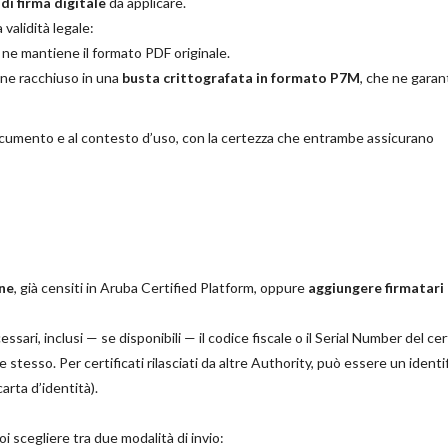
di firma digitale
da applicare.
validità legale:
ne mantiene il formato PDF originale.
viene racchiuso in una
busta crittografata in formato P7M
, che ne garan
 documento e al contesto d’uso, con la certezza che entrambe assicurano
one
, già censiti in Aruba Certified Platform, oppure
aggiungere firmatari
essari, inclusi — se disponibili — il codice fiscale o il Serial Number del cer
le stesso. Per certificati rilasciati da altre Authority, può essere un identi
arta d’identità).
 scegliere tra due modalità di invio: