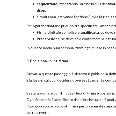
sequenziale
, impostando l’ordine in cui i destina
drop
;
simultaneo
, attivando l’opzione
“Invia la richie
Per ogni destinatario puoi inoltre specificare l’azione ric
Firma digitale semplice o qualificata
, se deve 
Presa visione
, se deve solo confermare la lettura
In questo modo puoi personalizzare ogni flusso in base al
5. Posiziona i punti firma
Arrivati a questo passaggio, il sistema ti guida nella
defi
È la fase in cui puoi decidere
dove esattamente compari
Basta trascinare con il mouse i
box di firma
e posizionarl
Ogni firmatario è identificato da un’etichetta, così puoi 
Puoi aggiungere
più punti firma per ciascun destinata
sottoscrivere.