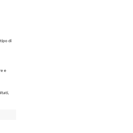
tipo di
re e
ltati,