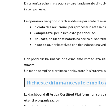
Da un’unica schermata puoi seguire l’andamento di tutte 
in tempo reale.
Le operazioni vengono infatti suddivise per stato di av
In coda di esecuzion
e, per i processi in attesa o 
Completate
, per le richieste già concluse.
Rifiutate
, se un destinatario ha scelto di non firm
In sospeso
, per le attività che richiedono una ve
Con pochi clic hai una
visione d’insieme immediata
, u
firmare.
Un modo semplice e ordinato per lavorare in sicurezza, s
Richieste di firma ricevute e molto 
La
dashboard di Aruba Certified Platform
non serve so
utenti o organizzazioni
.