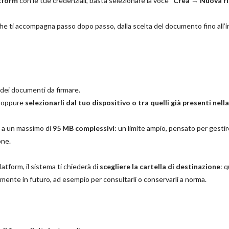
atform
con le tue credenziali, basta selezionare la voce “
Crea →
Nuova ri
 che ti accompagna passo dopo passo, dalla scelta del documento fino all’i
dei documenti da firmare.
oppure
selezionarli dal tuo dispositivo o tra quelli già presenti nella
no a un massimo di
95 MB complessivi
: un limite ampio, pensato per gesti
one.
atform, il sistema ti chiederà di
scegliere la cartella di destinazione
: 
cilmente in futuro, ad esempio per consultarli o conservarli a norma.