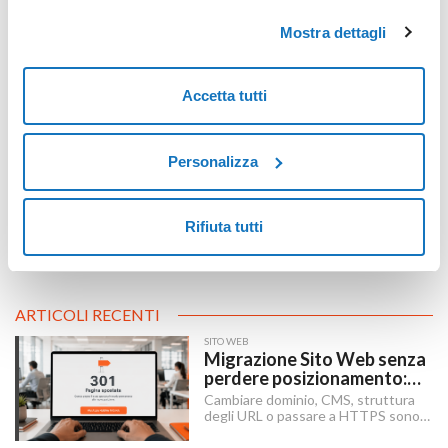
Mostra dettagli
Resto Qui 2025 e firma digitale: tutto quello che devi
sapere
Accetta tutti
Personalizza
Rifiuta tutti
ARTICOLI RECENTI
SITO WEB
Migrazione Sito Web senza
perdere posizionamento:
Redirect 301, URL e
Cambiare dominio, CMS, struttura
Checklist SEO
degli URL o passare a HTTPS sono i
momenti in cui un sito rischia di
perdere visibilità sui motori di