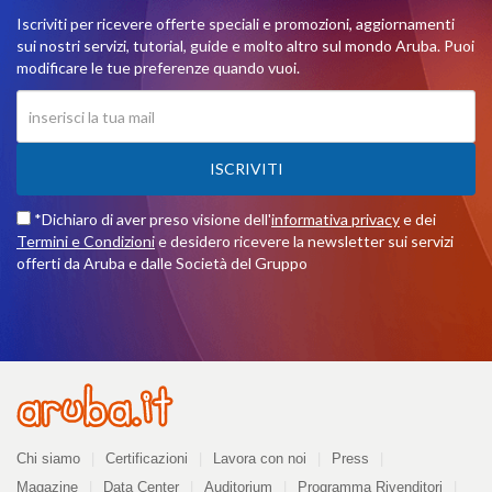
Iscriviti per ricevere offerte speciali e promozioni, aggiornamenti
sui nostri servizi, tutorial, guide e molto altro sul mondo Aruba. Puoi
modificare le tue preferenze quando vuoi.
ISCRIVITI
*Dichiaro di aver preso visione dell'
informativa privacy
e dei
Termini e Condizioni
e desidero ricevere la newsletter sui servizi
offerti da Aruba e dalle Società del Gruppo
Azienda
Chi siamo
Certificazioni
Lavora con noi
Press
Magazine
Data Center
Auditorium
Programma Rivenditori