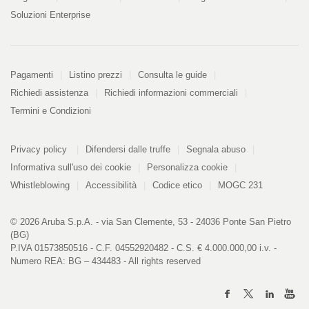
Soluzioni Enterprise
Pagamenti
Pagamenti
Listino prezzi
Consulta le guide
Richiedi assistenza
Richiedi informazioni commerciali
Termini e Condizioni
Informazioni
PDF
Privacy policy
Difendersi dalle truffe
Segnala abuso
328
kB
Informativa sull'uso dei cookie
Personalizza cookie
Whistleblowing
Accessibilità
Codice etico
MOGC 231
© 2026 Aruba S.p.A. - via San Clemente, 53 - 24036 Ponte San Pietro
(BG)
P.IVA 01573850516 - C.F. 04552920482 - C.S. € 4.000.000,00 i.v. -
Numero REA: BG – 434483 - All rights reserved