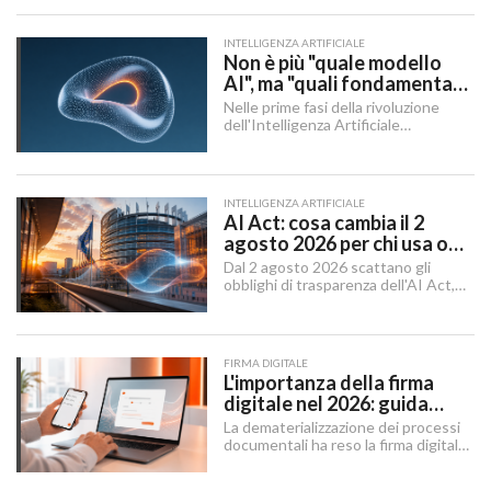
ricerca.
INTELLIGENZA ARTIFICIALE
Non è più "quale modello
AI", ma "quali fondamenta":
dati, infrastruttura,
Nelle prime fasi della rivoluzione
governance
dell'Intelligenza Artificiale
Generativa, il dibattito aziendale era
dominato da una singola domanda:
"Quale modello dobbiamo usare?".
INTELLIGENZA ARTIFICIALE
AI Act: cosa cambia il 2
agosto 2026 per chi usa o
integra l'AI
Dal 2 agosto 2026 scattano gli
obblighi di trasparenza dell'AI Act,
mentre il "Digital Omnibus" — in
vigore dal 27 luglio 2026 — ha
rinviato quelli sui sistemi ad alto
rischio.
FIRMA DIGITALE
L'importanza della firma
digitale nel 2026: guida
completa per aziende e
La dematerializzazione dei processi
professionisti
documentali ha reso la firma digitale
un'infrastruttura di base per
imprese, professionisti e cittadini.