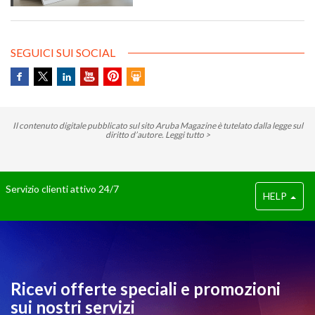
successivo al periodo d’imposta cui
le stesse si riferiscono.
SEGUICI SUI SOCIAL
Il contenuto digitale pubblicato sul sito Aruba Magazine è tutelato dalla legge sul
diritto d’autore.
Leggi tutto >
Servizio clienti attivo 24/7
HELP
Ricevi offerte speciali e promozioni
sui nostri servizi