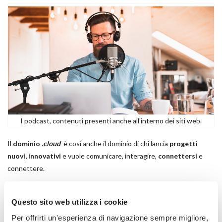
I podcast, contenuti presenti anche all'interno dei siti web.
Il
dominio
.cloud
è così anche il dominio di chi lancia
progetti
nuovi, innovativi
e vuole comunicare, interagire,
connettersi
e
connettere.
Ed ecco che
associare il dominio
.cloud
al nome del tuo sito
, del
Questo sito web utilizza i cookie
tuo blog e della tua attività può
accrescere la tua reputazione
e
Per offrirti un'esperienza di navigazione sempre migliore,
far capire immediatamente che: