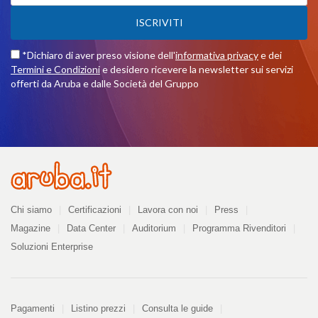
ISCRIVITI
*Dichiaro di aver preso visione dell'
informativa privacy
e dei
Termini e Condizioni
e desidero ricevere la newsletter sui servizi
offerti da Aruba e dalle Società del Gruppo
Azienda
Chi siamo
Certificazioni
Lavora con noi
Press
Magazine
Data Center
Auditorium
Programma Rivenditori
Soluzioni Enterprise
Pagamenti
Pagamenti
Listino prezzi
Consulta le guide