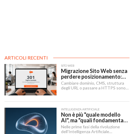
ARTICOLI RECENTI
SITO WEB
Migrazione Sito Web senza
perdere posizionamento:
Redirect 301, URL e
Cambiare dominio, CMS, struttura
Checklist SEO
degli URL o passare a HTTPS sono i
momenti in cui un sito rischia di
perdere visibilità sui motori di
ricerca.
INTELLIGENZA ARTIFICIALE
Non è più "quale modello
AI", ma "quali fondamenta":
dati, infrastruttura,
Nelle prime fasi della rivoluzione
governance
dell'Intelligenza Artificiale