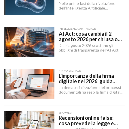
dati, infrastruttura,
Nelle prime fasi della rivoluzione
governance
dell'Intelligenza Artificiale
Generativa, il dibattito aziendale era
dominato da una singola domanda:
"Quale modello dobbiamo usare?".
INTELLIGENZA ARTIFICIALE
AI Act: cosa cambia il 2
agosto 2026 per chi usa o
integra l'AI
Dal 2 agosto 2026 scattano gli
obblighi di trasparenza dell'AI Act,
mentre il "Digital Omnibus" — in
vigore dal 27 luglio 2026 — ha
rinviato quelli sui sistemi ad alto
rischio.
FIRMA DIGITALE
L'importanza della firma
digitale nel 2026: guida
completa per aziende e
La dematerializzazione dei processi
professionisti
documentali ha reso la firma digitale
un'infrastruttura di base per
imprese, professionisti e cittadini.
SITO WEB
Recensioni online false:
cosa prevede la legge e
cosa possono fare le