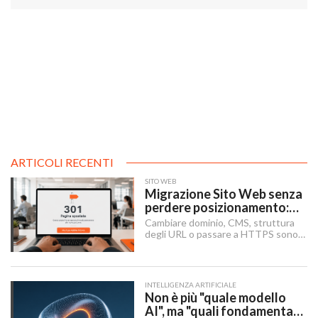
ARTICOLI RECENTI
SITO WEB
Migrazione Sito Web senza
perdere posizionamento:
Redirect 301, URL e
Cambiare dominio, CMS, struttura
Checklist SEO
degli URL o passare a HTTPS sono i
momenti in cui un sito rischia di
perdere visibilità sui motori di
ricerca.
INTELLIGENZA ARTIFICIALE
Non è più "quale modello
AI", ma "quali fondamenta":