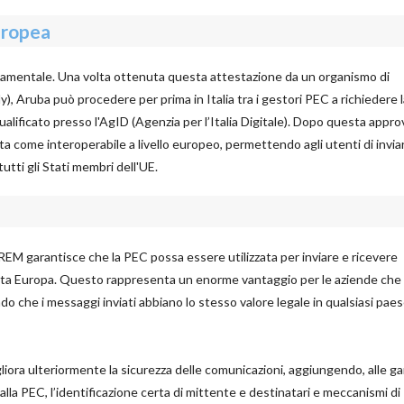
uropea
damentale. Una volta ottenuta questa attestazione da un organismo di
 Aruba può procedere per prima in Italia tra i gestori PEC a richiedere l
 qualificato presso l'AgID (Agenzia per l’Italia Digitale). Dopo questa appr
a come interoperabile a livello europeo, permettendo agli utenti di invia
utti gli Stati membri dell'UE.
REM garantisce che la PEC possa essere utilizzata per inviare e ricevere
tutta Europa. Questo rappresenta un enorme vantaggio per le aziende ch
ndo che i messaggi inviati abbiano lo stesso valore legale in qualsiasi pae
iora ulteriormente la sicurezza delle comunicazioni, aggiungendo, alle ga
alla PEC, l’identificazione certa di mittente e destinatari e meccanismi di