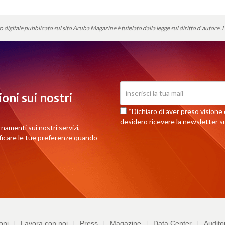
o digitale pubblicato sul sito Aruba Magazine è tutelato dalla legge sul diritto d’autore.
L
oni sui nostri
*Dichiaro di aver preso visione d
desidero ricevere la newsletter su
rnamenti sui nostri servizi,
ificare le tue preferenze quando
oni
Lavora con noi
Press
Magazine
Data Center
Audito