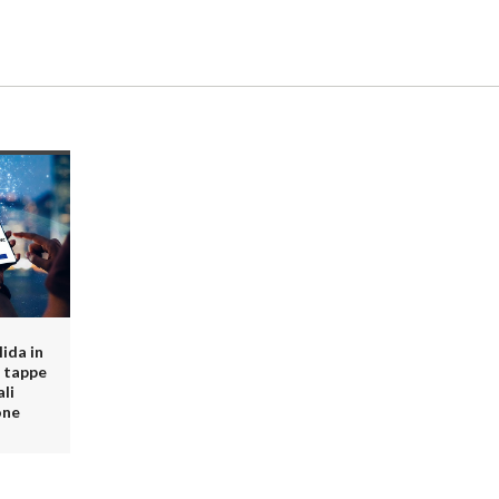
lida in
e tappe
li
one