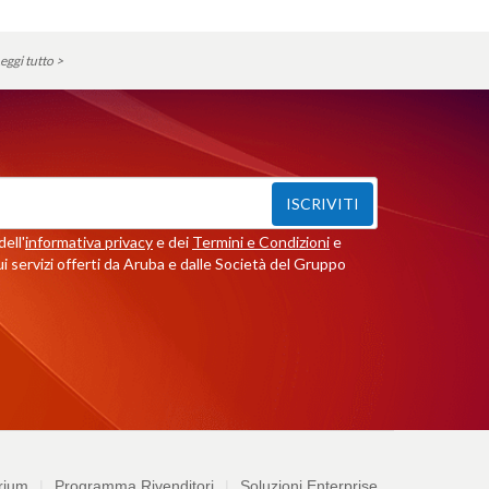
eggi tutto >
ISCRIVITI
ell'
informativa privacy
e dei
Termini e Condizioni
e
i servizi offerti da Aruba e dalle Società del Gruppo
rium
Programma Rivenditori
Soluzioni Enterprise