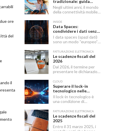
tradizionale: guida
completa 2026
arrabili
Negli ultimi anni, il mondo
della connettività mobile
sta vivendo una
 due ore
trasformazione silenziosa
INSIDE
ma profonda. La eSIM —
Data Spaces:
abbreviazione di
condividere i dati senza
embedded SIM — sta
ittà del
perderne il controllo.
I data spaces (spazi dati)
sostituendo
Ecco il futuro
sono un modo “europeo” e
gradualmente la SIM
dell’economia europea
pragmatico di condividere
tradizionale, offrendo
dati tra aziende e partner
FATTURAZIONE ELETTRONICA
maggiore flessibilità e un
senza perdere il controllo:
Le scadenze fiscali del
approccio più moderno alla
un insieme di regole,
 e
2026
gestione delle linee mobili.
strumenti e servizi che
Dal 2026, il termine per
rendono lo scambio sicuro,
presentare le dichiarazioni
tracciabile e
in materia di imposte sui
interoperabile.
redditi e di IRAP è
CLOUD
tando il
stabilito dal 15 aprile al 31
Superare il lock-in
ppresenta
ottobre dell’anno
tecnologico nelle
successivo al periodo
architetture IT
Il lock-in tecnologico è
d’imposta cui le stesse si
una condizione di
riferiscono.
dipendenza a causa della
quale un’organizzazione
gale
FATTURAZIONE ELETTRONICA
rimane vincolata a una
Le scadenze fiscali del
olamento
scelta tecnologica o a un
2025
fornitore specifico, a
Entro il 31 marzo 2025, i
causa di ostacoli in uscita