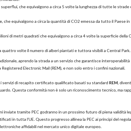
ti superflui, che equivalgono a circa 5 volte la lunghezza di tutte le strade c
, che equivalgono a circa la quantità di CO2 emessa da tutto il Paese in
ilioni di metri quadrati che equivalgono a circa 4 volte la superficie della C
 quattro volte il numero di alberi piantati e tuttora visibili a Central Park.
radizionale, aprendo la strada a un servizio che garantisce interoperabilità
Registered Electronic Mail (REM), e non solo entro i confini nazionali.
 servizi di recapito certificato qualificato basati su standard
REM
, diven
aguardo. Questa conformità non è solo un riconoscimento tecnico, ma ra
ni inviate tramite PEC godranno in un prossimo futuro di piena validità le
rtificati in tutta l'UE. Questo progresso allinea la PEC ai principi del reg
elettroniche affidabili nel mercato unico digitale europeo.