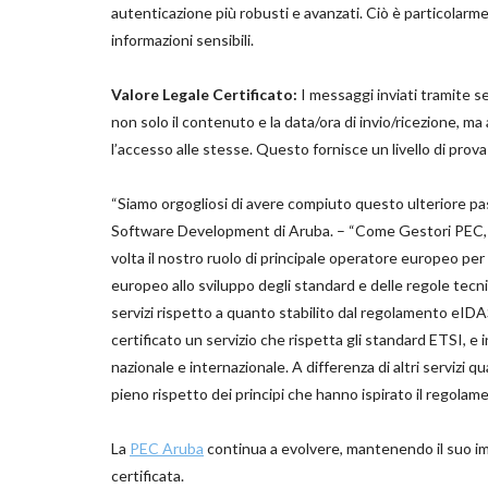
autenticazione più robusti e avanzati. Ciò è particolarme
informazioni sensibili.
Valore Legale Certificato:
I messaggi inviati tramite se
non solo il contenuto e la data/ora di invio/ricezione, ma 
l’accesso alle stesse. Questo fornisce un livello di prov
“Siamo orgogliosi di avere compiuto questo ulteriore 
Software Development di Aruba. – “Come Gestori PEC, a
volta il nostro ruolo di principale operatore europeo per 
europeo allo sviluppo degli standard e delle regole tecni
servizi rispetto a quanto stabilito dal regolamento eIDAS 
certificato un servizio che rispetta gli standard ETSI, e i
nazionale e internazionale. A differenza di altri servizi qu
pieno rispetto dei principi che hanno ispirato il regolam
La
PEC Aruba
continua a evolvere, mantenendo il suo imp
certificata.