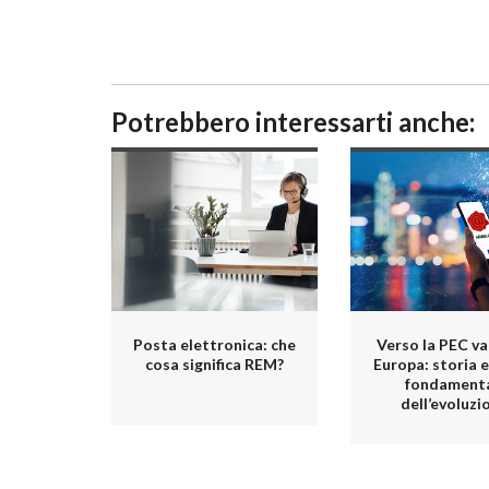
Potrebbero interessarti anche:
Posta elettronica: che
Verso la PEC va
cosa significa REM?
Europa: storia 
fondamenta
dell’evoluzi