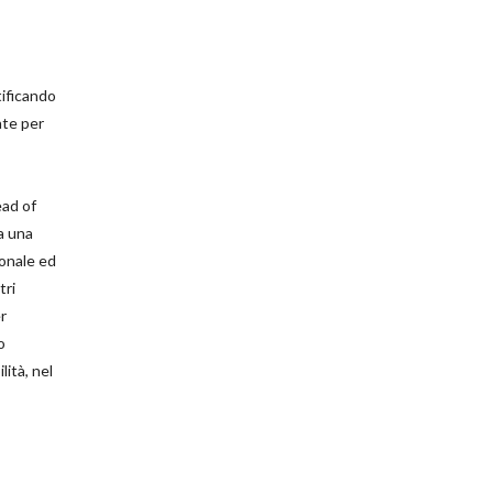
tificando
ate per
ead of
a una
ionale ed
tri
er
o
lità, nel