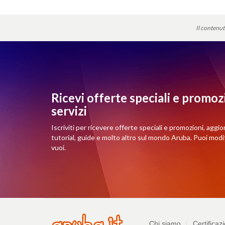
Il contenut
Ricevi offerte speciali e promozi
servizi
Iscriviti per ricevere offerte speciali e promozioni, aggio
tutorial, guide e molto altro sul mondo Aruba. Puoi mod
vuoi.
Azienda
Chi siamo
Certificazi