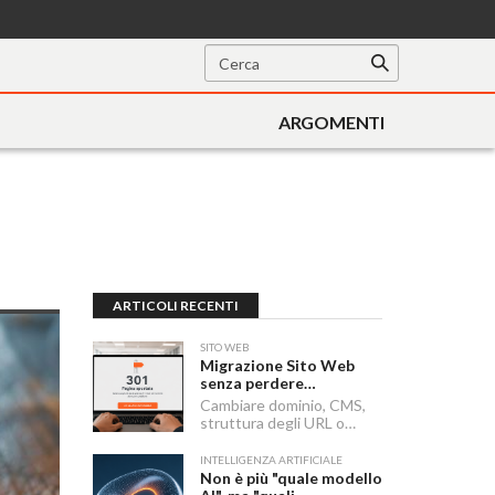
ARGOMENTI
ARTICOLI RECENTI
SITO WEB
Migrazione Sito Web
senza perdere
posizionamento:
Cambiare dominio, CMS,
Redirect 301, URL e
struttura degli URL o
Checklist SEO
passare a HTTPS sono i
momenti in cui un sito
INTELLIGENZA ARTIFICIALE
rischia di perdere visibilità
Non è più "quale modello
sui motori di ricerca.