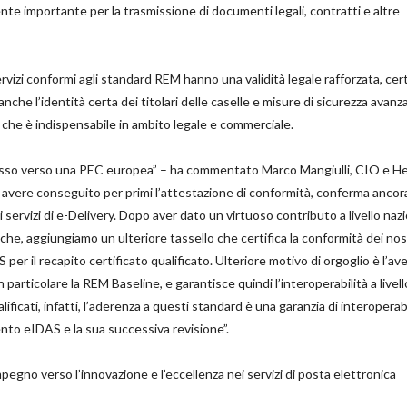
nte importante per la trasmissione di documenti legali, contratti e altre
rvizi conformi agli standard REM hanno una validità legale rafforzata, cer
anche l’identità certa dei titolari delle caselle e misure di sicurezza avanz
a che è indispensabile in ambito legale e commerciale.
passo verso una PEC europea” – ha commentato Marco Mangiulli, CIO e H
vere conseguito per primi l’attestazione di conformità, conferma ancor
i servizi di e-Delivery. Dopo aver dato un virtuoso contributo a livello naz
che, aggiungiamo un ulteriore tassello che certifica la conformità dei nos
per il recapito certificato qualificato. Ulteriore motivo di orgoglio è l’av
n particolare la REM Baseline, e garantisce quindi l’interoperabilità a livell
alificati, infatti, l’aderenza a questi standard è una garanzia di interoperabi
ento eIDAS e la sua successiva revisione”.
egno verso l’innovazione e l’eccellenza nei servizi di posta elettronica