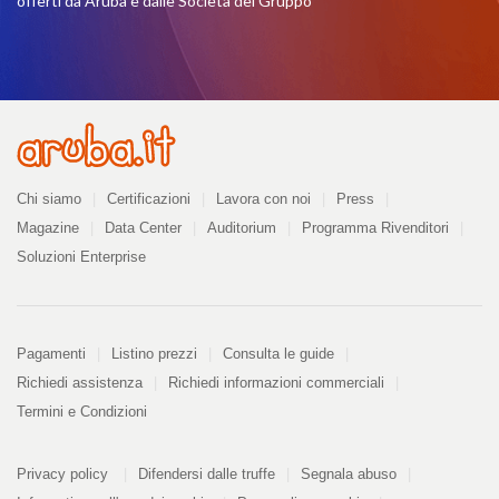
offerti da Aruba e dalle Società del Gruppo
Azienda
Chi siamo
Certificazioni
Lavora con noi
Press
Magazine
Data Center
Auditorium
Programma Rivenditori
Soluzioni Enterprise
Pagamenti
Pagamenti
Listino prezzi
Consulta le guide
Richiedi assistenza
Richiedi informazioni commerciali
Termini e Condizioni
Informazioni
PDF
Privacy policy
Difendersi dalle truffe
Segnala abuso
328