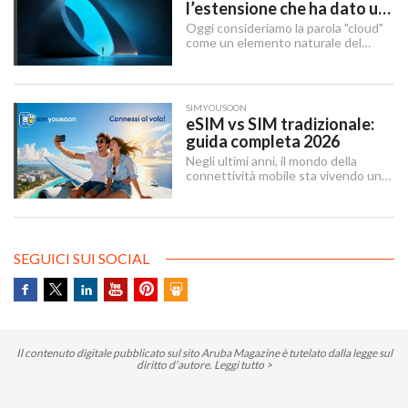
l’estensione che ha dato un
nome al futuro digitale
Oggi consideriamo la parola "cloud"
come un elemento naturale del
nostro quotidiano digitale, ma c’è
stato un momento preciso in cui ha
smesso di essere solo un concetto
tecnico per diventare un’identità di
SIMYOUSOON
brand globale.
eSIM vs SIM tradizionale:
guida completa 2026
Negli ultimi anni, il mondo della
connettività mobile sta vivendo una
trasformazione silenziosa ma
profonda. La eSIM — abbreviazione
di embedded SIM — sta sostituendo
gradualmente la SIM tradizionale,
offrendo maggiore flessibilità e un
SEGUICI SUI SOCIAL
approccio più moderno alla gestione
delle linee mobili.
Il contenuto digitale pubblicato sul sito Aruba Magazine è tutelato dalla legge sul
diritto d’autore.
Leggi tutto >