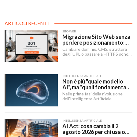
ARTICOLI RECENTI
SITO WEB
Migrazione Sito Web senza
perdere posizionamento:
Redirect 301, URL e
Cambiare dominio, CMS, struttura
Checklist SEO
degli URL o passare a HTTPS sono i
momenti in cui un sito rischia di
perdere visibilità sui motori di
ricerca.
INTELLIGENZA ARTIFICIALE
Non è più "quale modello
AI", ma "quali fondamenta":
dati, infrastruttura,
Nelle prime fasi della rivoluzione
governance
dell'Intelligenza Artificiale
Generativa, il dibattito aziendale era
dominato da una singola domanda:
"Quale modello dobbiamo usare?".
INTELLIGENZA ARTIFICIALE
AI Act: cosa cambia il 2
agosto 2026 per chi usa o