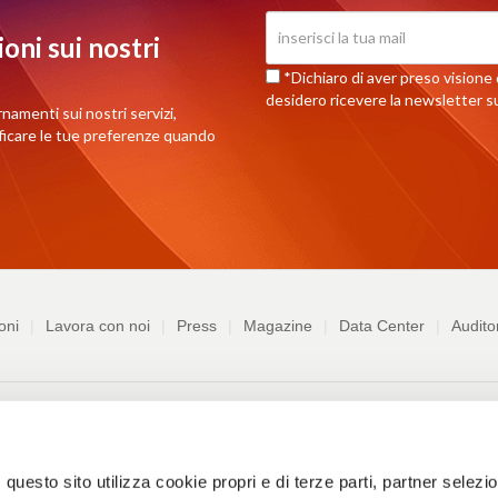
oni sui nostri
*Dichiaro di aver preso visione d
desidero ricevere la newsletter su
rnamenti sui nostri servizi,
ificare le tue preferenze quando
oni
Lavora con noi
Press
Magazine
Data Center
Audito
chiedi assistenza
Richiedi informazioni commerciali
Termini e Co
uesto sito utilizza cookie propri e di terze parti, partner selezion
buso
Informativa sull'uso dei cookie
Personalizza cookie
Whist