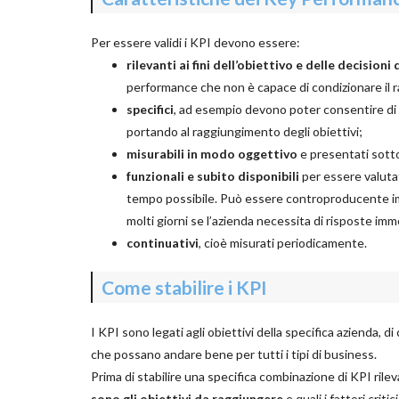
Per essere validi i KPI devono essere:
rilevanti ai fini dell’obiettivo e delle decision
performance che non è capace di condizionare il ra
specifici
, ad esempio devono poter consentire di
portando al raggiungimento degli obiettivi;
misurabili in modo oggettivo
e presentati sotto
funzionali e subito disponibili
per essere valuta
tempo possibile. Può essere controproducente i
molti giorni se l’azienda necessita di risposte imm
continuativi
, cioè misurati periodicamente.
Come stabilire i KPI
I KPI sono legati agli obiettivi della specifica azienda, 
che possano andare bene per tutti i tipi di business.
Prima di stabilire una specifica combinazione di KPI ril
sono gli obiettivi da raggiungere
e quali i fattori cri