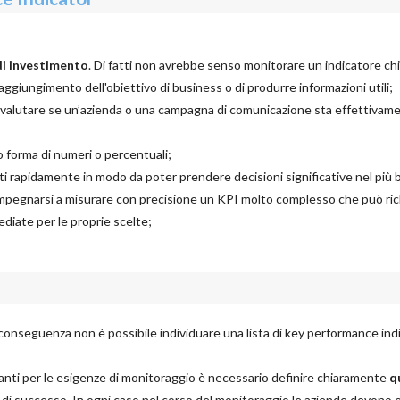
i di investimento
. Di fatti non avrebbe senso monitorare un indicatore chi
ggiungimento dell'obiettivo di business o di produrre informazioni utili;
 valutare se un’azienda o una campagna di comunicazione sta effettivam
 forma di numeri o percentuali;
ti rapidamente in modo da poter prendere decisioni significative nel più 
mpegnarsi a misurare con precisione un KPI molto complesso che può ri
ediate per le proprie scelte;
di conseguenza non è possibile individuare una lista di key performance ind
evanti per le esigenze di monitoraggio è necessario definire chiaramente
q
tici di successo. In ogni caso nel corso del monitoraggio le aziende devono 