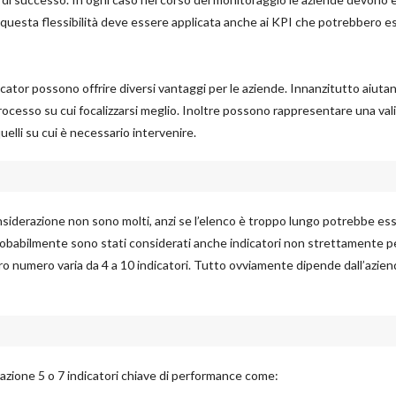
ie, questa flessibilità deve essere applicata anche ai KPI che potrebbero e
ator possono offrire diversi vantaggi per le aziende. Innanzitutto aiuta
ocesso su cui focalizzarsi meglio. Inoltre possono rappresentare una val
quelli su cui è necessario intervenire.
onsiderazione non sono molti, anzi se l’elenco è troppo lungo potrebbe es
robabilmente sono stati considerati anche indicatori non strettamente p
loro numero varia da 4 a 10 indicatori. Tutto ovviamente dipende dall’azien
azione 5 o 7 indicatori chiave di performance come: