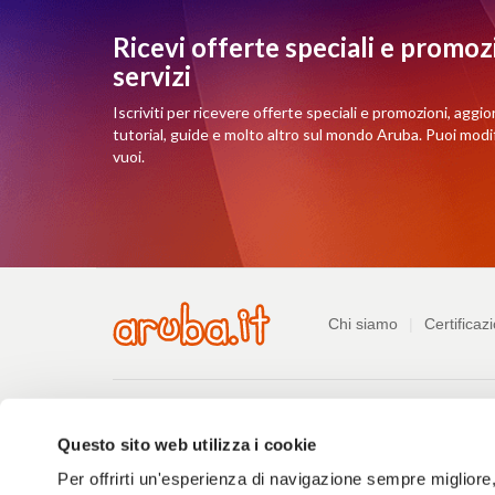
Ricevi offerte speciali e promozi
servizi
Iscriviti per ricevere offerte speciali e promozioni, aggio
tutorial, guide e molto altro sul mondo Aruba. Puoi mod
vuoi.
Azienda
Chi siamo
Certificazi
Pagamenti
Pagamenti
Listino prezzi
Consulta le guide
Ri
Questo sito web utilizza i cookie
Per offrirti un'esperienza di navigazione sempre migliore, q
Informazioni
PDF
Privacy policy
Difendersi dalle truffe
Segnala a