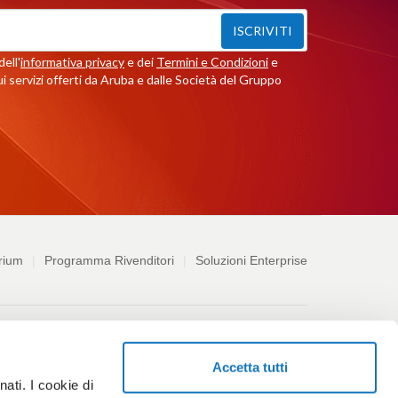
ISCRIVITI
ell'
informativa privacy
e dei
Termini e Condizioni
e
i servizi offerti da Aruba e dalle Società del Gruppo
rium
Programma Rivenditori
Soluzioni Enterprise
ndizioni
Accetta tutti
ati. I cookie di
leblowing
Accessibilità
Codice etico