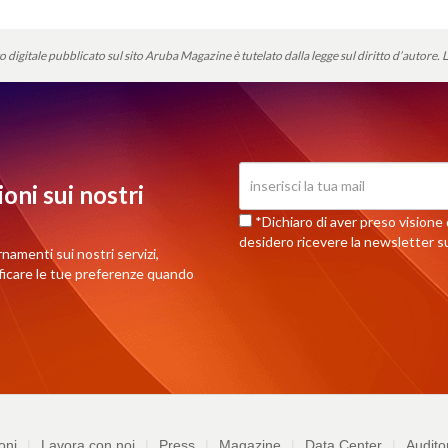
o digitale pubblicato sul sito Aruba Magazine è tutelato dalla legge sul diritto d’autore.
L
oni sui nostri
*Dichiaro di aver preso visione d
desidero ricevere la newsletter su
rnamenti sui nostri servizi,
ificare le tue preferenze quando
oni
Lavora con noi
Press
Magazine
Data Center
Audito