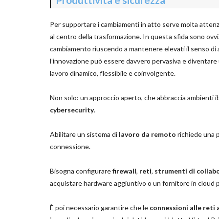
Per supportare i cambiamenti in atto serve molta attenzi
al centro della trasformazione. In questa sfida sono ov
cambiamento riuscendo a mantenere elevati il senso di a
l’innovazione può essere davvero pervasiva e diventare 
lavoro dinamico, flessibile e coinvolgente.
Non solo: un approccio aperto, che abbraccia ambienti 
cybersecurity
.
Abilitare un sistema di
lavoro da remoto
richiede una p
connessione.
Bisogna configurare
firewall
,
reti
,
strumenti di collab
acquistare hardware aggiuntivo o un fornitore in cloud 
È poi necessario garantire che le
connessioni alle reti 