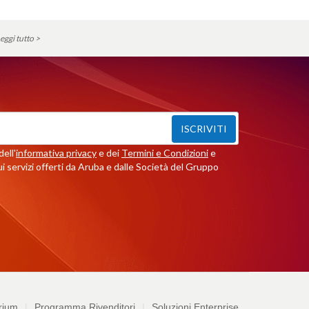
eggi tutto >
ISCRIVITI
ell'
informativa privacy
e dei
Termini e Condizioni
e
i servizi offerti da Aruba e dalle Società del Gruppo
rium
Programma Rivenditori
Soluzioni Enterprise