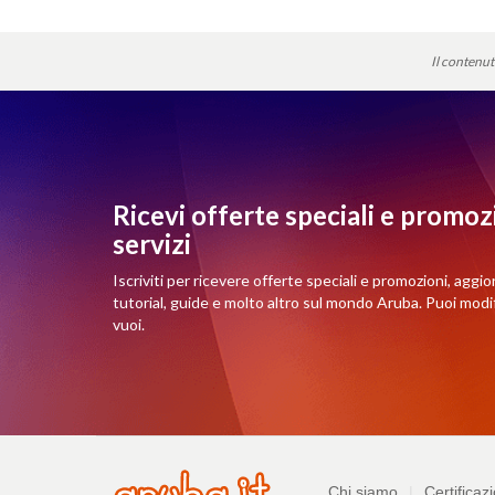
Il contenut
Ricevi offerte speciali e promozi
servizi
Iscriviti per ricevere offerte speciali e promozioni, aggio
tutorial, guide e molto altro sul mondo Aruba. Puoi mod
vuoi.
Azienda
Chi siamo
Certificazi