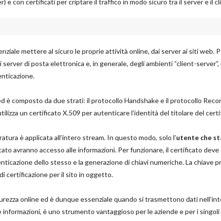
on certificati per criptare il traffico in modo sicuro tra il server e il cl
iale mettere al sicuro le proprie attività online, dai server ai siti web. 
server di posta elettronica e, in generale, degli ambienti “client-server”, i
enticazione.
P ed è composto da due strati: il protocollo Handshake e il protocollo Reco
izza un certificato X.509 per autenticare l’identità del titolare del certi
fratura è applicata all’intero stream. In questo modo, solo l’
utente che st
ato avranno accesso alle informazioni. Per funzionare, il certificato deve
nticazione dello stesso e la generazione di chiavi numeriche. La chiave pr
i certificazione per il sito in oggetto.
curezza online ed è dunque essenziale quando si trasmettono dati nell’in
le informazioni, è uno strumento vantaggioso per le aziende e per i singoli