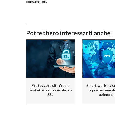
consumatori.
Potrebbero interessarti anche:
Proteggere siti Web e
Smart working c
visitatori con i certificati
la protezione d
SSL
aziendali