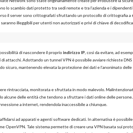
rivate Network sono state originariamente create per irrobustire la sicure
o lo scambio dati protetto tra sedi remote e tra l’azienda e i dipendenti 
erso il server sono crittografati sfruttando un protocollo di crittografia a
saranno illeggibili per utenti non autorizzati e privi di chiave di decodifica
 possibilità di nascondere il proprio
indirizzo IP
, così da evitare, ad esemp
chi di attacchi. Adottando un tunnel VPN è possibile avviare richieste DNS
 modo sicuro, mantenendo elevata la protezione dei dati e l’anonimato delle
ssere rintracciata, monitorata e sfruttata in modo malevolo. Malintenzionat
o alcune delle entità che tendono a sfruttare i dati online delle persone
onnessione a internet, rendendola inaccessibile a chiunque.
ffidarsi ad apparati e agenti software dedicati. In alternativa è possibile
ome OpenVPN. Tale sistema permette di creare una VPN basata sui proto