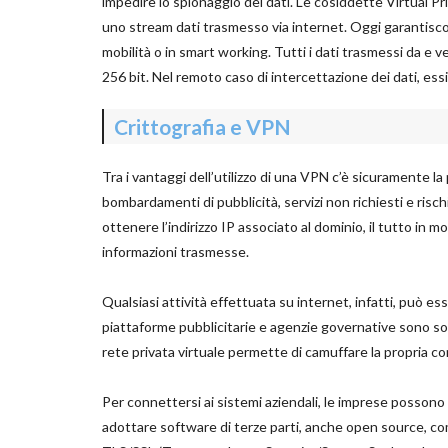
impedire lo spionaggio dei dati. Le cosiddette Virtual P
uno stream dati trasmesso via internet. Oggi garantiscon
mobilità o in smart working. Tutti i dati trasmessi da e v
256 bit. Nel remoto caso di intercettazione dei dati, essi 
Crittografia e VPN
Tra i vantaggi dell’utilizzo di una VPN c’è sicuramente la
bombardamenti di pubblicità, servizi non richiesti e ris
ottenere l’indirizzo IP associato al dominio, il tutto in
informazioni trasmesse.
Qualsiasi attività effettuata su internet, infatti, può e
piattaforme pubblicitarie e agenzie governative sono sol
rete privata virtuale permette di camuffare la propria c
Per connettersi ai sistemi aziendali, le imprese possono a
adottare software di terze parti, anche open source, c