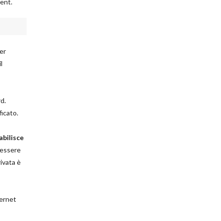
ient.
Per
l
rd.
ficato.
abilisce
 essere
ivata è
ternet