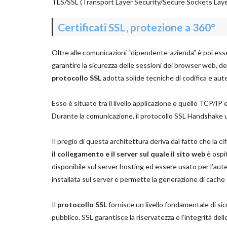
TLS/SSL (Transport Layer Security/Secure Sockets Layer) e c
Certificati SSL, protezione a 360°
Oltre alle comunicazioni “dipendente-azienda” è poi essenz
garantire la sicurezza delle sessioni dei browser web, dei 
protocollo SSL
adotta solide tecniche di codifica e aut
Esso è situato tra il livello applicazione e quello TCP/I
Durante la comunicazione, il protocollo SSL Handshake util
Il pregio di questa architettura deriva dal fatto che la ci
il collegamento e il server sul quale il sito web
è ospit
disponibile sul server hosting ed essere usato per l’aute
installata sul server e permette la generazione di cache d
Il
protocollo SSL
fornisce un livello fondamentale di si
pubblico. SSL garantisce la riservatezza e l’integrità del