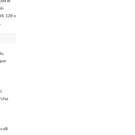
zza di
in
 64, 128 o
.
io,
 per
i,
. Una
colli