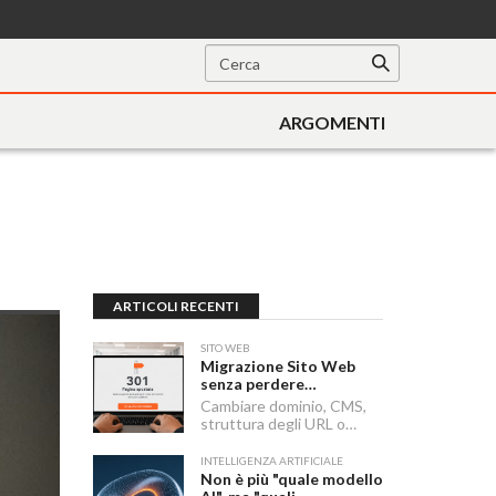
ARGOMENTI
ARTICOLI RECENTI
SITO WEB
Migrazione Sito Web
senza perdere
posizionamento:
Cambiare dominio, CMS,
Redirect 301, URL e
struttura degli URL o
Checklist SEO
passare a HTTPS sono i
momenti in cui un sito
INTELLIGENZA ARTIFICIALE
rischia di perdere visibilità
Non è più "quale modello
sui motori di ricerca.