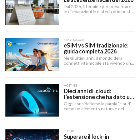
Dal 2026, il termine per presentare
le dichiarazioni in materia di imposte
sui redditi e di IRAP è stabilito dal 15
aprile al 31 ottobre dell’anno
successivo al periodo d’imposta cui
le stesse si riferiscono.
SIMYOUSOON
eSIM vs SIM tradizionale:
guida completa 2026
Negli ultimi anni, il mondo della
connettività mobile sta vivendo una
trasformazione silenziosa ma
profonda. La eSIM — abbreviazione
di embedded SIM — sta sostituendo
gradualmente la SIM tradizionale,
HOSTING
offrendo maggiore flessibilità e un
Dieci anni di .cloud:
approccio più moderno alla gestione
l’estensione che ha dato un
delle linee mobili.
nome al futuro digitale
Oggi consideriamo la parola "cloud"
come un elemento naturale del
nostro quotidiano digitale, ma c’è
stato un momento preciso in cui ha
smesso di essere solo un concetto
tecnico per diventare un’identità di
CLOUD
brand globale.
Superare il lock-in