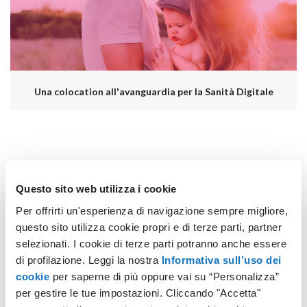
Una colocation all'avanguardia per la Sanità Digitale
Questo sito web utilizza i cookie
Per offrirti un'esperienza di navigazione sempre migliore,
questo sito utilizza cookie propri e di terze parti, partner
selezionati. I cookie di terze parti potranno anche essere
ARTICOLI RECENTI
di profilazione. Leggi la nostra
Informativa sull’uso dei
cookie
per saperne di più oppure vai su “Personalizza”
SITO WEB
Migrazione Sito Web senza
per gestire le tue impostazioni. Cliccando "Accetta"
perdere posizionamento: