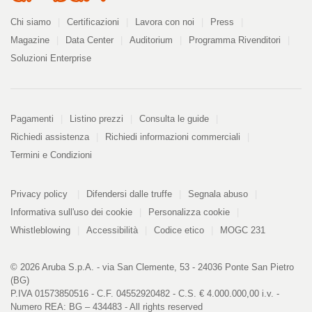
Azienda
Chi siamo
Certificazioni
Lavora con noi
Press
Magazine
Data Center
Auditorium
Programma Rivenditori
Soluzioni Enterprise
Pagamenti
Pagamenti
Listino prezzi
Consulta le guide
Richiedi assistenza
Richiedi informazioni commerciali
Termini e Condizioni
Informazioni
PDF
Privacy policy
Difendersi dalle truffe
Segnala abuso
328
kB
Informativa sull'uso dei cookie
Personalizza cookie
Whistleblowing
Accessibilità
Codice etico
MOGC 231
© 2026 Aruba S.p.A. - via San Clemente, 53 - 24036 Ponte San Pietro
(BG)
P.IVA 01573850516 - C.F. 04552920482 - C.S. € 4.000.000,00 i.v. -
Numero REA: BG – 434483 - All rights reserved