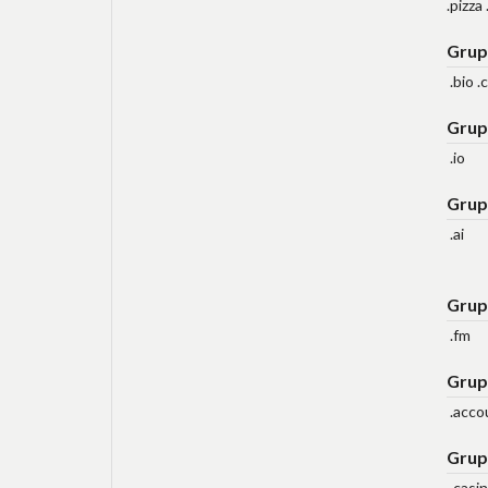
.pizza
Grup
.bio .
Grup
.io
Grup
.ai
Grup
.fm
Grup
.accou
Grup
.casi