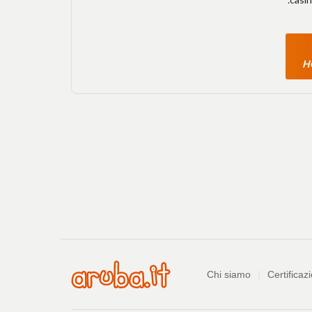
H
Azienda
Chi siamo
Certificazi