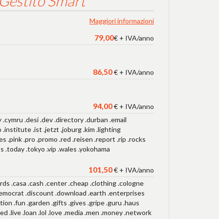
Gestito Smart
Maggiori informazioni
79,00
€ + IVA/anno
86,50
€ + IVA/anno
94,00
€ + IVA/anno
 .cymru .desi .dev .directory .durban .email
.institute .ist .jetzt .joburg .kim .lighting
.pink .pro .promo .red .reisen .report .rip .rocks
ps .today .tokyo .vip .wales .yokohama
101,50
€ + IVA/anno
ards .casa .cash .center .cheap .clothing .cologne
democrat .discount .download .earth .enterprises
ation .fun .garden .gifts .gives .gripe .guru .haus
ited .live .loan .lol .love .media .men .money .network