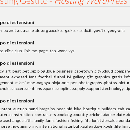
sting Gestito -
Hosting WordPress 
po di estensioni
om .eu .net .es .name .de .org .co.uk .org.uk .us. .edu.it .gov.it e geografici
po di estensioni
cc .click .club .link .me .page .top .work .xyz
po di estensioni
cy .art .best .bet .biz .blog .blue .business .capetown .city .cloud .company
ment .exposed .fans .football .futbol .fyi .gallery .gift .graphics .gratis .info 
ement .miami .moe .nagoya .ninja .one .pet .photography .photos .pictures 
schule .soccer .solutions .space .supplies .supply .support .technology .ti
po di estensioni
untant .auction .band .bargains .beer .bid .bike .boutique .builders .cab .c
ter .construction .contractors .cooking .country .cricket .dance .date .
e .exchange .faith .family .farm .fashion .fishing .fit .florist .forsale .found
.horse .how .immo .ink .international .istanbul .kaufen .kiwi .koeln .life .lim