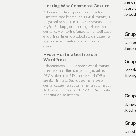
.news 
Hosting WooCommerce Gestito
.servi
1 dominio incluso, spazio disco e traffico
.weddi
illimitato, caselle email da 1 GB illimitate, 20
GigaMail da 5 GB, 10 PEC su dominio, 1 DB
MySql, Backup giornalieri, ogni 4 ore e on
demand, Monitoring funzionamento di back-
Grup
end di inserimento prodotti e ordini, staging,
aggiornamenti automatici, supporto
.assoc
avanzato.
.house
Hyper Hosting Gestito per
WordPress
Grup
1 dominio con SSL DV, spazio web illimitato,
.acad
Caselle Email Illimitate, 30 GigaMail, 10
PEC su dominio, 2 Database MariaDB con
.luxur
spazio illimitato, Backup giornaliero e on
demand, staging, aggiornamenti automatici,
AI Assistant, 8 Core CPU, 16 GB RAM, coda
prioritaria di assistenza.
Grup
.bingo
.kitch
Grup
.amst