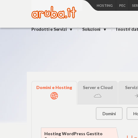
HOSTING
PEC
SE
Prodotti e Servizi
Soluzioni
I nostri da
Domini e Hosting
Server e Cloud
Serviz
Domini
Ho
Hosting WordPress Gestito