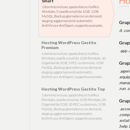
Ho
Smart
1 dominio incluso, spazio disco e traffico
illimitato, 5 caselle email da 1GB, 1 DB
MySQL, Backup giornaliero e on demand,
staging, aggiornamenti automatici,
Grup
AntiVirus e AntiSpam, supporto avanzato.
.it .c
Grup
Hosting WordPress Gestito
Premium
.app .
1 dominio incluso, spazio disco e traffico
illimitato, caselle email da 1GB illimitate, 10
Grup
GigaMail da 5GB, 5 PEC su dominio, 1 DB
MySQL, Backup giornaliero e on demand,
.agen
staging, aggiornamenti automatici,
.equip
AntiVirus e AntiSpam, supporto avanzato.
.manag
.run .
Hosting WordPress Gestito Top
1 dominio incluso, spazio disco e traffico
illimitato, caselle email da 1GB illimitate, 20
Grup
GigaMail da 5GB, 10 PEC su dominio, 1 DB
.acco
MySQL, Backup giornaliero e on demand,
staging, aggiornamenti automatici,
.compu
AntiVirus e AntiSpam, supporto avanzato.
.estat
.help 