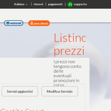
Italiano
rinnovi
pagamenti
supporto
webmail
area clienti
Listino
prezzi
I prezzi non
tengono conto
delle
eventuali
promozioni in
corso.
Servizi aggiuntivi
Modifica Servizio