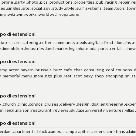
.online .party .photo .pics .productions .properties .pub .racing .repair .re
ces .singles .site .social .soy .study .style .surf .systems .team .tools .t
ng .wiki .win .works .world .wtf .yoga .zone
po di estensioni
iates .care .catering .coffee .community .deals .digital .direct .domains .e
 .immobilien .industries .land .marketing .mba .moda .parts .rentals .show .
po di estensioni
emy .actor .bayern .brussels .buzz .cafe .chat .consulting .cool .coupons .d
y .memorial .menu .mom .ngo .plus .rest .scot .sexy .shop .shopping .srl .st
po di estensioni
 .church .clinic .condos .cruises .delivery .design .dog .engineering .expert
en .legal .maison .restaurant .reviews .ski .taxi .university .ventures .villas 
po di estensioni
erdam .apartments .black .camera .camp .capital .careers .christmas .claims 