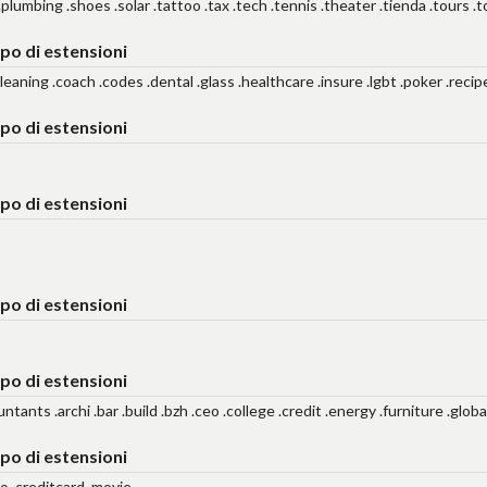
 .plumbing .shoes .solar .tattoo .tax .tech .tennis .theater .tienda .tours .
po di estensioni
cleaning .coach .codes .dental .glass .healthcare .insure .lgbt .poker .recip
po di estensioni
po di estensioni
po di estensioni
po di estensioni
ntants .archi .bar .build .bzh .ceo .college .credit .energy .furniture .glob
po di estensioni
no .creditcard .movie