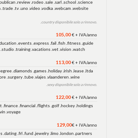
publican .review .rodeo .sale .sarl .school .science
own .trade .tv .uno .video .vodka .webcam .website
.country disponibile solo a rinnovo.
105,00
€ + IVA/anno
ducation .events .express .fail .fish .fitness .guide
studio .training .vacations .vet .vision .watch
113,00
€ + IVA/anno
egree .diamonds .games .holiday .irish .lease .ltda
ore .surgery .tube .viajes .vlaanderen .wine
.sexy disponibile solo a rinnovo.
122,00
€ + IVA/anno
 .finance .financial .flights .golf .hockey .holdings
.vin .voyage
129,00
€ + IVA/anno
.dating .frl .fund .jewelry .limo .london .partners