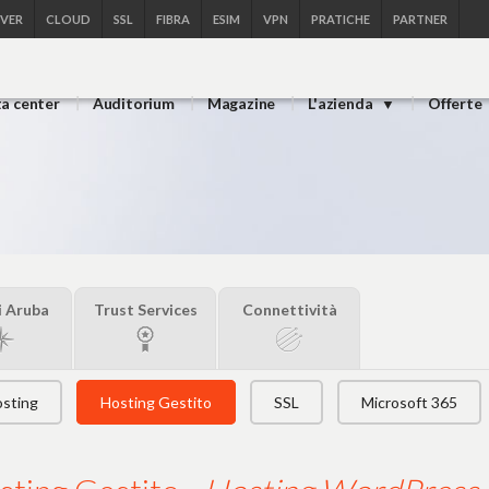
RVER
CLOUD
SSL
FIBRA
ESIM
VPN
PRATICHE
PARTNER
ta center
Auditorium
Magazine
L'azienda
Offerte
i Aruba
Trust Services
Connettività
sting
Hosting Gestito
SSL
Microsoft 365