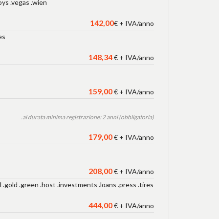
toys .vegas .wien
142,00
€ + IVA/anno
es
148,34
€ + IVA/anno
159,00
€ + IVA/anno
.ai durata minima registrazione: 2 anni (obbligatoria)
179,00
€ + IVA/anno
208,00
€ + IVA/anno
al .gold .green .host .investments .loans .press .tires
444,00
€ + IVA/anno