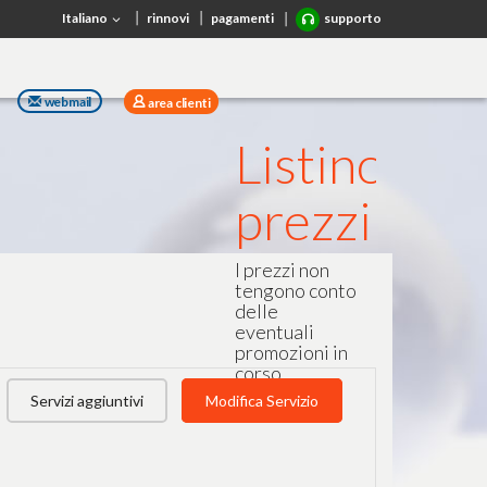
Italiano
rinnovi
pagamenti
supporto
webmail
area clienti
Listino
prezzi
I prezzi non
tengono conto
delle
eventuali
promozioni in
corso.
Servizi aggiuntivi
Modifica Servizio