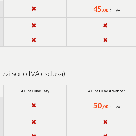
45
,00
€ + IVA
zzi sono IVA esclusa)
Aruba Drive Easy
Aruba Drive Advanced
50
,00
€ + IVA