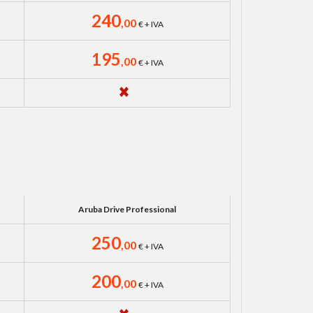
240
,00
€ + IVA
195
,00
€ + IVA
Aruba Drive Professional
250
,00
€ + IVA
200
,00
€ + IVA