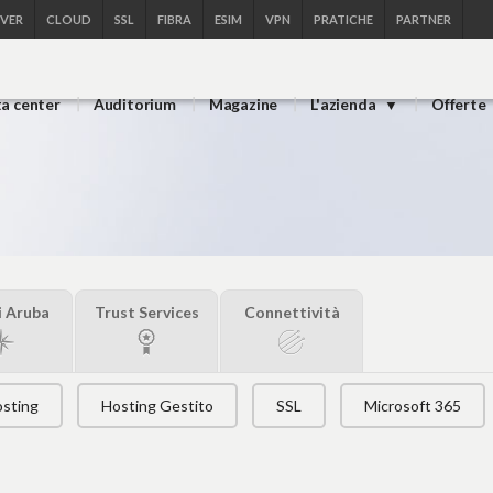
RVER
CLOUD
SSL
FIBRA
ESIM
VPN
PRATICHE
PARTNER
ta center
Auditorium
Magazine
L'azienda
Offerte
i Aruba
Trust Services
Connettività
sting
Hosting Gestito
SSL
Microsoft 365