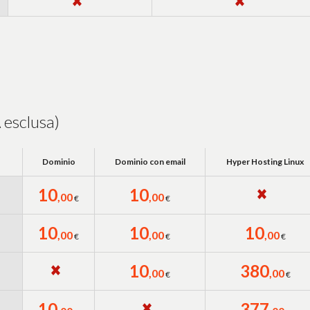
 esclusa)
Dominio
Dominio con email
Hyper Hosting Linux
10
10
,00
,00
€
€
10
10
10
,00
,00
,00
€
€
€
10
380
,00
,00
€
€
10
377