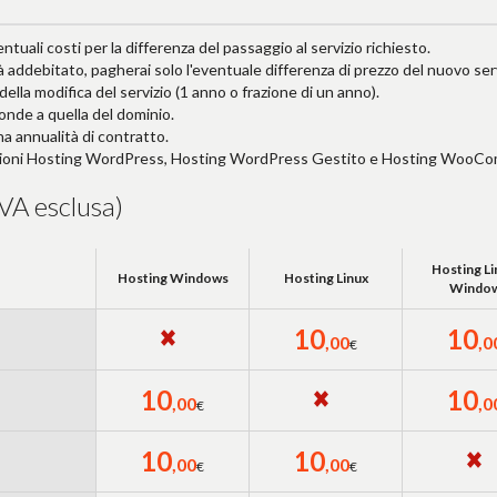
entuali costi per la differenza del passaggio al servizio richiesto.
à addebitato, pagherai solo l'eventuale differenza di prezzo del nuovo serv
 della modifica del servizio (1 anno o frazione di un anno).
ponde a quella del dominio.
na annualità di contratto.
soluzioni Hosting WordPress, Hosting WordPress Gestito e Hosting WooC
VA esclusa)
Hosting Li
Hosting Windows
Hosting Linux
Windo
10
10
,00
,0
€
10
10
,00
,0
€
10
10
,00
,00
€
€