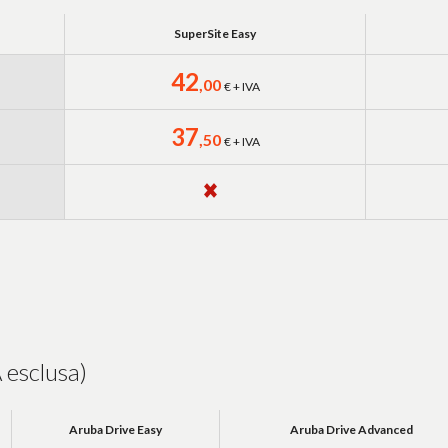
SuperSite Easy
42
,00
€ + IVA
37
,50
€ + IVA
 esclusa)
Aruba Drive Easy
Aruba Drive Advanced