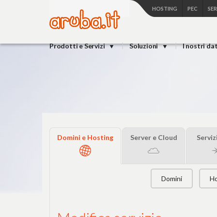
HOSTING
PEC
SE
Prodotti e Servizi
Soluzioni
I nostri da
Domini e Hosting
Server e Cloud
Serviz
Domini
Ho