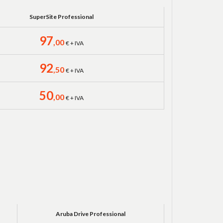
SuperSite Professional
97
,00
€ + IVA
92
,50
€ + IVA
50
,00
€ + IVA
Aruba Drive Professional