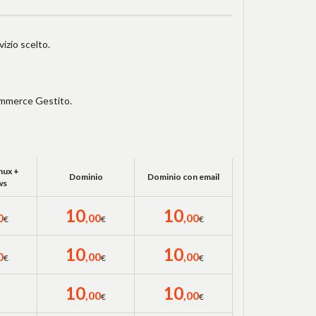
izio scelto.
ommerce Gestito.
nux +
Dominio
Dominio con email
ws
10
10
0
,00
,00
€
€
€
10
10
0
,00
,00
€
€
€
10
10
,00
,00
€
€