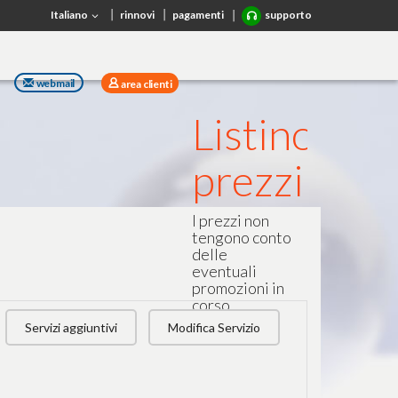
Italiano
rinnovi
pagamenti
supporto
webmail
area clienti
Listino
prezzi
I prezzi non
tengono conto
delle
eventuali
promozioni in
corso.
Servizi aggiuntivi
Modifica Servizio