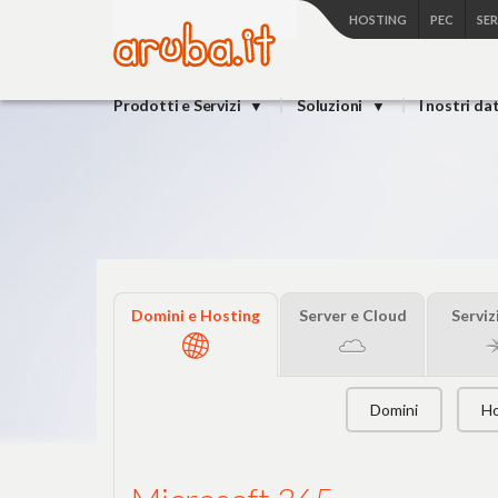
HOSTING
PEC
SE
Prodotti e Servizi
Soluzioni
I nostri da
Domini e Hosting
Server e Cloud
Serviz
Domini
Ho