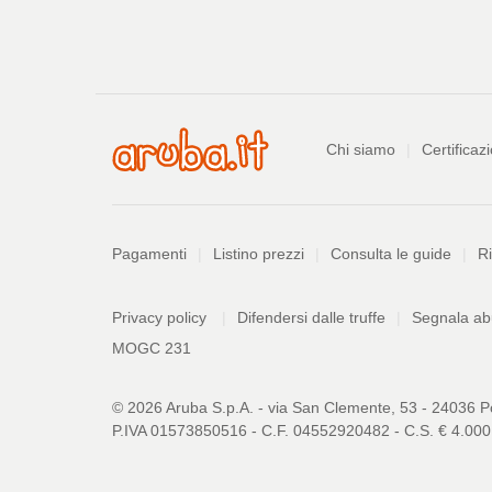
Azienda
Chi siamo
Certificazi
Pagamenti
Pagamenti
Listino prezzi
Consulta le guide
Ri
Informazioni
PDF
Privacy policy
Difendersi dalle truffe
Segnala a
328
kB
MOGC 231
© 2026 Aruba S.p.A. - via San Clemente, 53 - 24036 P
P.IVA 01573850516 - C.F. 04552920482 - C.S. € 4.000.