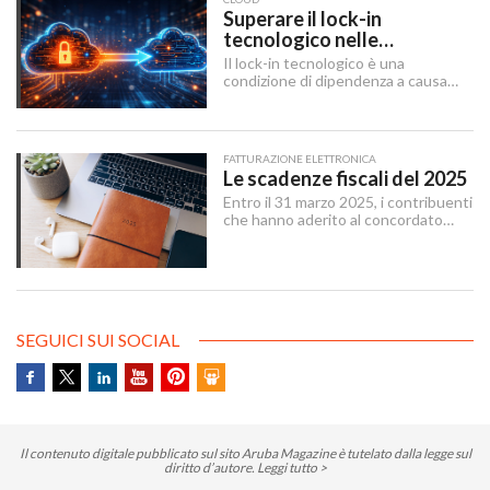
sicuro, tracciabile e interoperabile.
Superare il lock-in
tecnologico nelle
architetture IT
Il lock-in tecnologico è una
condizione di dipendenza a causa
della quale un’organizzazione rimane
vincolata a una scelta tecnologica o
a un fornitore specifico, a causa di
ostacoli in uscita tecnici, economici
FATTURAZIONE ELETTRONICA
e contrattuali o legati al tempo
Le scadenze fiscali del 2025
necessario per attuare un cambio
Entro il 31 marzo 2025, i contribuenti
tecnologico.
che hanno aderito al concordato
preventivo biennale entro il 12
dicembre 2024 possono sanare le
irregolarità dichiarative afferenti agli
anni 2018-2022, versando
un’imposta sostitutiva delle imposte
sui redditi e relative addizionali e
SEGUICI SUI SOCIAL
dell’IRAP.
Il contenuto digitale pubblicato sul sito Aruba Magazine è tutelato dalla legge sul
diritto d’autore.
Leggi tutto >