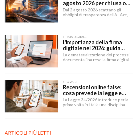
agosto 2026 per chi usa o
integra l'AI
Dal 2 agosto 2026 scattano gli
obblighi di trasparenza dell'AI Act,
mentre il "Digital Omnibus" — in
vigore dal 27 luglio 2026 — ha
rinviato quelli sui sistemi ad alto
rischio.
FIRMA DIGITALE
L'importanza della firma
digitale nel 2026: guida
completa per aziende e
La dematerializzazione dei processi
professionisti
documentali ha reso la firma digitale
un'infrastruttura di base per
imprese, professionisti e cittadini.
SITO WEB
Recensioni online false:
cosa prevede la legge e
cosa possono fare le
La Legge 34/2026 introduce per la
imprese
prima volta in Italia una disciplina
organica contro le recensioni online
illecite, applicabile al settore della
ristorazione e del turismo.
ARTICOLI PIÙ LETTI