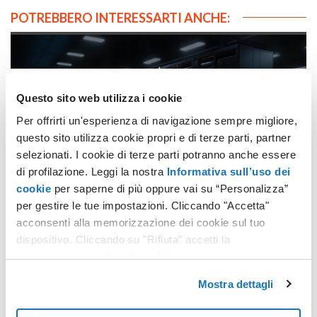
POTREBBERO INTERESSARTI ANCHE:
Questo sito web utilizza i cookie
Per offrirti un'esperienza di navigazione sempre migliore,
questo sito utilizza cookie propri e di terze parti, partner
selezionati. I cookie di terze parti potranno anche essere
Aruba e Microsoft Italia: la risposta alle aziende italiane
di profilazione. Leggi la nostra
Informativa sull’uso dei
che vogliono un servizio su infrastruttu
cookie
per saperne di più oppure vai su “Personalizza”
per gestire le tue impostazioni. Cliccando "Accetta"
acconsenti alla memorizzazione dei cookie sul tuo
dispositivo. Cliccando su "Rifiuta" accetti la
memorizzazione dei soli cookie necessari.
Mostra dettagli