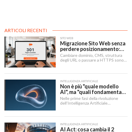
ARTICOLI RECENTI
SITO WEB
Migrazione Sito Web senza
perdere posizionamento:
Redirect 301, URL e
Cambiare dominio, CMS, struttura
Checklist SEO
degli URL o passare a HTTPS sono i
momenti in cui un sito rischia di
perdere visibilità sui motori di
ricerca.
INTELLIGENZA ARTIFICIALE
Non è più "quale modello
AI", ma "quali fondamenta":
dati, infrastruttura,
Nelle prime fasi della rivoluzione
governance
dell'Intelligenza Artificiale
Generativa, il dibattito aziendale era
dominato da una singola domanda:
"Quale modello dobbiamo usare?".
INTELLIGENZA ARTIFICIALE
AI Act: cosa cambia il 2