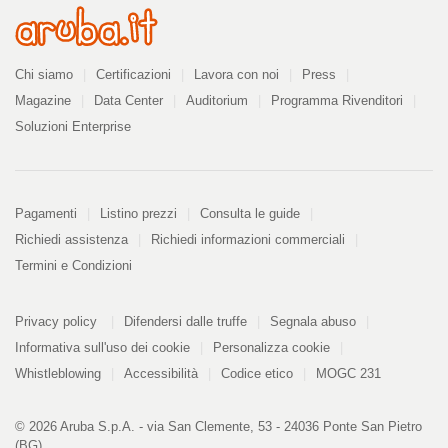
Azienda
Chi siamo
Certificazioni
Lavora con noi
Press
Magazine
Data Center
Auditorium
Programma Rivenditori
Soluzioni Enterprise
Pagamenti
Pagamenti
Listino prezzi
Consulta le guide
Richiedi assistenza
Richiedi informazioni commerciali
Termini e Condizioni
Informazioni
PDF
Privacy policy
Difendersi dalle truffe
Segnala abuso
328
kB
Informativa sull'uso dei cookie
Personalizza cookie
Whistleblowing
Accessibilità
Codice etico
MOGC 231
© 2026 Aruba S.p.A. - via San Clemente, 53 - 24036 Ponte San Pietro
(BG)