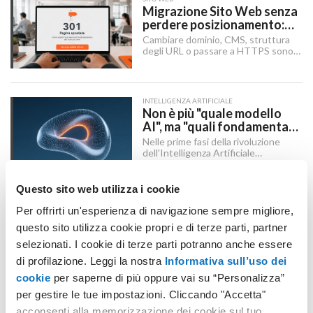
Migrazione Sito Web senza
perdere posizionamento:
Redirect 301, URL e
Cambiare dominio, CMS, struttura
Checklist SEO
degli URL o passare a HTTPS sono i
momenti in cui un sito rischia di
perdere visibilità sui motori di
ricerca.
INTELLIGENZA ARTIFICIALE
Non è più "quale modello
AI", ma "quali fondamenta":
dati, infrastruttura,
Nelle prime fasi della rivoluzione
governance
dell'Intelligenza Artificiale
Generativa, il dibattito aziendale era
dominato da una singola domanda:
"Quale modello dobbiamo usare?".
Questo sito web utilizza i cookie
INTELLIGENZA ARTIFICIALE
Per offrirti un'esperienza di navigazione sempre migliore,
AI Act: cosa cambia il 2
agosto 2026 per chi usa o
questo sito utilizza cookie propri e di terze parti, partner
integra l'AI
Dal 2 agosto 2026 scattano gli
selezionati. I cookie di terze parti potranno anche essere
obblighi di trasparenza dell'AI Act,
di profilazione. Leggi la nostra
Informativa sull’uso dei
mentre il "Digital Omnibus" — in
vigore dal 27 luglio 2026 — ha
cookie
per saperne di più oppure vai su “Personalizza”
rinviato quelli sui sistemi ad alto
per gestire le tue impostazioni. Cliccando "Accetta"
rischio.
FIRMA DIGITALE
acconsenti alla memorizzazione dei cookie sul tuo