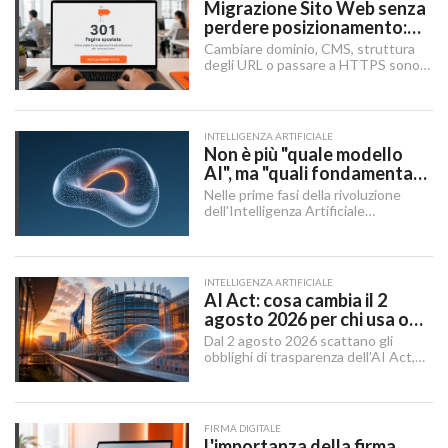
Migrazione Sito Web senza
perdere posizionamento:
Redirect 301, URL e
Cambiare dominio, CMS, struttura
Checklist SEO
degli URL o passare a HTTPS sono i
momenti in cui un sito rischia di
perdere visibilità sui motori di
ricerca.
INTELLIGENZA ARTIFICIALE
Non è più "quale modello
AI", ma "quali fondamenta":
dati, infrastruttura,
Nelle prime fasi della rivoluzione
governance
dell'Intelligenza Artificiale
Generativa, il dibattito aziendale era
dominato da una singola domanda:
"Quale modello dobbiamo usare?".
INTELLIGENZA ARTIFICIALE
AI Act: cosa cambia il 2
agosto 2026 per chi usa o
integra l'AI
Dal 2 agosto 2026 scattano gli
obblighi di trasparenza dell'AI Act,
mentre il "Digital Omnibus" — in
vigore dal 27 luglio 2026 — ha
rinviato quelli sui sistemi ad alto
rischio.
FIRMA DIGITALE
L'importanza della firma