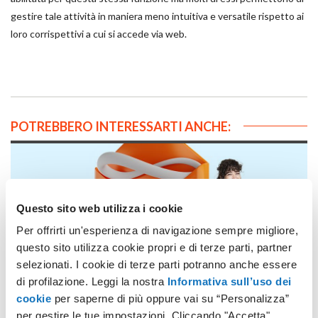
gestire tale attività in maniera meno intuitiva e versatile rispetto ai
loro corrispettivi a cui si accede via web.
POTREBBERO INTERESSARTI ANCHE:
Questo sito web utilizza i cookie
Per offrirti un'esperienza di navigazione sempre migliore,
questo sito utilizza cookie propri e di terze parti, partner
selezionati. I cookie di terze parti potranno anche essere
Con Aruba l’email non ha più limiti di spazio
di profilazione. Leggi la nostra
Informativa sull’uso dei
cookie
per saperne di più oppure vai su “Personalizza”
per gestire le tue impostazioni. Cliccando "Accetta"