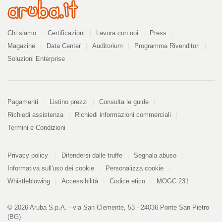
Azienda
Chi siamo
Certificazioni
Lavora con noi
Press
Magazine
Data Center
Auditorium
Programma Rivenditori
Soluzioni Enterprise
Pagamenti
Pagamenti
Listino prezzi
Consulta le guide
Richiedi assistenza
Richiedi informazioni commerciali
Termini e Condizioni
Informazioni
PDF
Privacy policy
Difendersi dalle truffe
Segnala abuso
328
kB
Informativa sull'uso dei cookie
Personalizza cookie
Whistleblowing
Accessibilità
Codice etico
MOGC 231
© 2026 Aruba S.p.A. - via San Clemente, 53 - 24036 Ponte San Pietro
(BG)