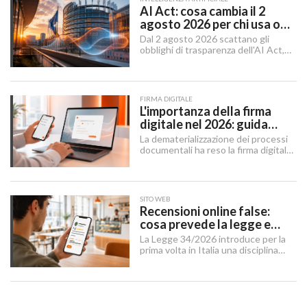
AI Act: cosa cambia il 2
agosto 2026 per chi usa o
integra l'AI
Dal 2 agosto 2026 scattano gli
obblighi di trasparenza dell'AI Act,
mentre il "Digital Omnibus" — in
vigore dal 27 luglio 2026 — ha
rinviato quelli sui sistemi ad alto
rischio.
FIRMA DIGITALE
L'importanza della firma
digitale nel 2026: guida
completa per aziende e
La dematerializzazione dei processi
professionisti
documentali ha reso la firma digitale
un'infrastruttura di base per
imprese, professionisti e cittadini.
SITO WEB
Recensioni online false:
cosa prevede la legge e
cosa possono fare le
La Legge 34/2026 introduce per la
imprese
prima volta in Italia una disciplina
organica contro le recensioni online
illecite, applicabile al settore della
ristorazione e del turismo.