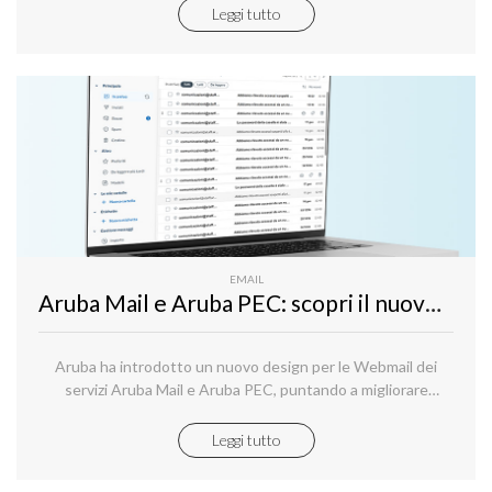
protetto.
Leggi tutto
EMAIL
Aruba Mail e Aruba PEC: scopri il nuovo design delle Webmail
Aruba ha introdotto un nuovo design per le Webmail dei
servizi Aruba Mail e Aruba PEC, puntando a migliorare
l'esperienza utente attraverso un'interfaccia più pulita e
intuitiva.
Leggi tutto