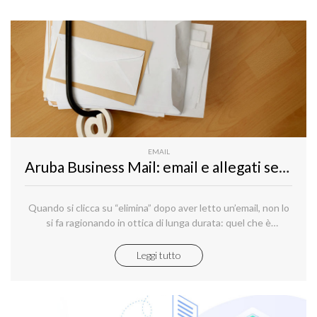
EMAIL
Aruba Business Mail: email e allegati sempre al sicuro
Quando si clicca su “elimina” dopo aver letto un’email, non lo
si fa ragionando in ottica di lunga durata: quel che è
importante fare sul momento, infatti, è mantenere un certo
ordine nella propria casella di posta, eliminando ciò che non è
Leggi tutto
immediatamente utile, quel che si è già gestito, quel che non
rappresenta più altro se non un semplice rumore di fondo
che occupa spazio sulla casella e sull’interfaccia.