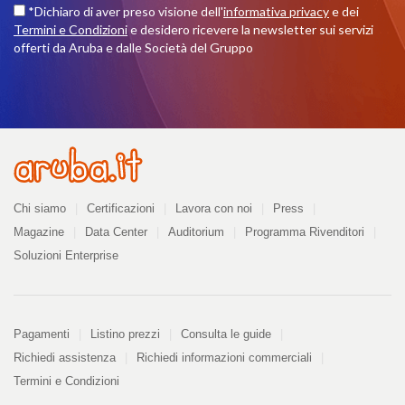
*Dichiaro di aver preso visione dell'
informativa privacy
e dei
Termini e Condizioni
e desidero ricevere la newsletter sui servizi
offerti da Aruba e dalle Società del Gruppo
Azienda
Chi siamo
Certificazioni
Lavora con noi
Press
Magazine
Data Center
Auditorium
Programma Rivenditori
Soluzioni Enterprise
Pagamenti
Pagamenti
Listino prezzi
Consulta le guide
Richiedi assistenza
Richiedi informazioni commerciali
Termini e Condizioni