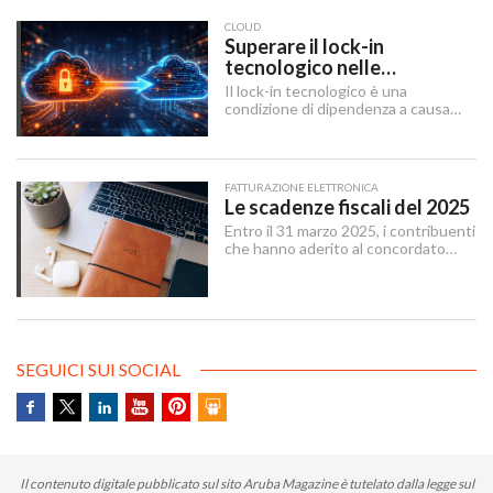
un insieme di regole, strumenti e
servizi che rendono lo scambio
CLOUD
sicuro, tracciabile e interoperabile.
Superare il lock-in
tecnologico nelle
architetture IT
Il lock-in tecnologico è una
condizione di dipendenza a causa
della quale un’organizzazione rimane
vincolata a una scelta tecnologica o
a un fornitore specifico, a causa di
ostacoli in uscita tecnici, economici
FATTURAZIONE ELETTRONICA
e contrattuali o legati al tempo
Le scadenze fiscali del 2025
necessario per attuare un cambio
Entro il 31 marzo 2025, i contribuenti
tecnologico.
che hanno aderito al concordato
preventivo biennale entro il 12
dicembre 2024 possono sanare le
irregolarità dichiarative afferenti agli
anni 2018-2022, versando
un’imposta sostitutiva delle imposte
sui redditi e relative addizionali e
SEGUICI SUI SOCIAL
dell’IRAP.
Il contenuto digitale pubblicato sul sito Aruba Magazine è tutelato dalla legge sul