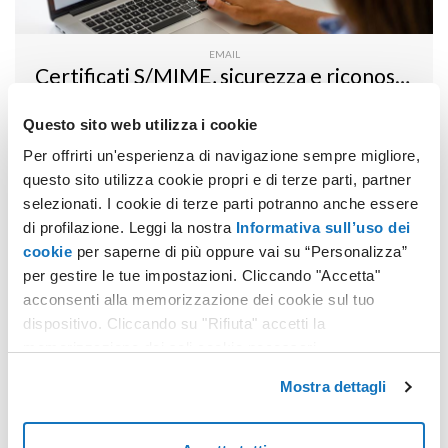
EMAIL
Certificati S/MIME, sicurezza e riconoscibilità
Questo sito web utilizza i cookie
L’adozione del protocollo e dei certificati S/MIME consente
di inviare email firmate e/o crittografate, a vantaggio della
Per offrirti un'esperienza di navigazione sempre migliore,
sicurezza e della riconoscibilità delle organizzazioni, grazie a
questo sito utilizza cookie propri e di terze parti, partner
questo sistema è possibile abilitare una connettività email
Leggi tutto
selezionati. I cookie di terze parti potranno anche essere
diffusa senza compromettere la security.
di profilazione. Leggi la nostra
Informativa sull’uso dei
cookie
per saperne di più oppure vai su “Personalizza”
per gestire le tue impostazioni. Cliccando "Accetta"
acconsenti alla memorizzazione dei cookie sul tuo
dispositivo. Cliccando su "Rifiuta" accetti la
memorizzazione dei soli cookie necessari.
Mostra dettagli