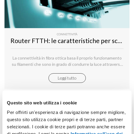
CONNETTIVITÀ
Router FTTH: le caratteristiche per sceglierlo
La connettività in fibra ottica basa il proprio funzionamento
su filamenti che sono in grado di condurre la luce attraverso
uno specchio tubolare: ciò si traduce nel supporto alla
trasmissione di segnali luminosi ad alta velocità incaricati di
Leggi tutto
trasportare dati sulla base di specifici standard.
Questo sito web utilizza i cookie
Per offrirti un'esperienza di navigazione sempre migliore,
questo sito utilizza cookie propri e di terze parti, partner
selezionati. I cookie di terze parti potranno anche essere
di profilazione. Leggi la nostra
Informativa sull’uso dei