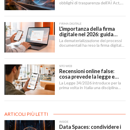
obblighi di trasparenza dell'AI Act,
mentre il "Digital Omnibus" — in
vigore dal 27 luglio 2026 — ha
rinviato quelli sui sistemi ad alto
rischio.
FIRMA DIGITALE
L'importanza della firma
digitale nel 2026: guida
completa per aziende e
La dematerializzazione dei processi
professionisti
documentali ha reso la firma digitale
un'infrastruttura di base per
imprese, professionisti e cittadini.
SITO WEB
Recensioni online false:
cosa prevede la legge e
cosa possono fare le
La Legge 34/2026 introduce per la
imprese
prima volta in Italia una disciplina
organica contro le recensioni online
illecite, applicabile al settore della
ristorazione e del turismo.
ARTICOLI PIÙ LETTI
INSIDE
Data Spaces: condividere i