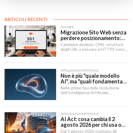
ARTICOLI RECENTI
SITO WEB
Migrazione Sito Web senza
perdere posizionamento:
Redirect 301, URL e
Cambiare dominio, CMS, struttura
Checklist SEO
degli URL o passare a HTTPS sono i
momenti in cui un sito rischia di
perdere visibilità sui motori di
ricerca.
INTELLIGENZA ARTIFICIALE
Non è più "quale modello
AI", ma "quali fondamenta":
dati, infrastruttura,
Nelle prime fasi della rivoluzione
governance
dell'Intelligenza Artificiale
Generativa, il dibattito aziendale era
dominato da una singola domanda:
"Quale modello dobbiamo usare?".
INTELLIGENZA ARTIFICIALE
AI Act: cosa cambia il 2
agosto 2026 per chi usa o
integra l'AI
Dal 2 agosto 2026 scattano gli