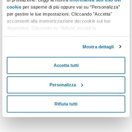
cookie
per saperne di più oppure vai su “Personalizza”
per gestire le tue impostazioni. Cliccando "Accetta"
CONNETTIVITÀ
acconsenti alla memorizzazione dei cookie sul tuo
Fibra di Aruba, balzo della velocità di upload
dispositivo. Cliccando su "Rifiuta" accetti la
memorizzazione dei soli cookie necessari.
Da oggi la Fibra di Aruba è ancora più veloce e performante,
distinguendosi rispetto alla concorrenza per una
Mostra dettagli
caratteristica che cambierà la vita online per molte categorie
di utenti.
Leggi tutto
Accetta tutti
Personalizza
<
3
>
Rifiuta tutti