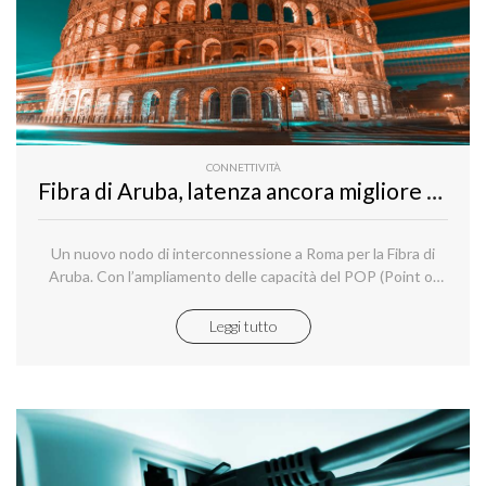
CONNETTIVITÀ
Fibra di Aruba, latenza ancora migliore con l’interconnessione di Roma
Un nuovo nodo di interconnessione a Roma per la Fibra di
Aruba. Con l’ampliamento delle capacità del POP (Point of
Presence ) Aruba a Roma, all’interno del NaMex, uno dei più
importanti Internet Exchange Point italiani, si abbassano
Leggi tutto
notevolmente i livelli di latenza, soprattutto a beneficio dei
clienti del centro e sud Italia.