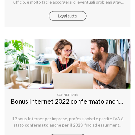
ufficio, è molto facile accorgersi di eventuali problemi gravi
poiché il servizio che stiamo usando, semplicemente, si
interrompe
Leggi tutto
CONNETTIVITÀ
Bonus Internet 2022 confermato anche per il 2023: 2500 euro per imprese e partite IVA, ecco come
Il Bonus Internet per imprese, professionisti e partite IVA è
stato
confermato anche per il 2023
, fino ad esaurimento
fondi. Questi ultimi sono stati redistribuiti, inoltre, tra le