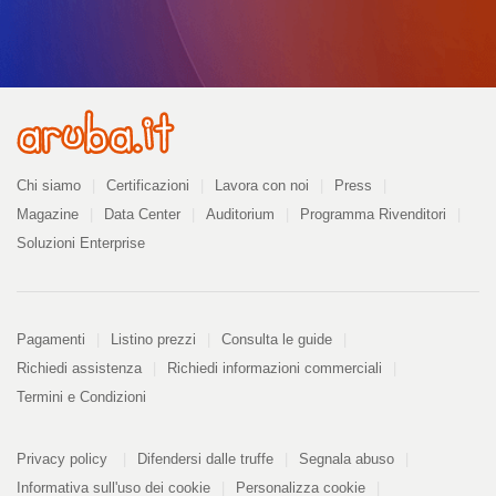
Azienda
Chi siamo
Certificazioni
Lavora con noi
Press
Magazine
Data Center
Auditorium
Programma Rivenditori
Soluzioni Enterprise
Pagamenti
Pagamenti
Listino prezzi
Consulta le guide
Richiedi assistenza
Richiedi informazioni commerciali
Termini e Condizioni
Informazioni
PDF
Privacy policy
Difendersi dalle truffe
Segnala abuso
328
kB
Informativa sull'uso dei cookie
Personalizza cookie