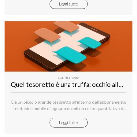
varie regioni italiane per soddisfare le numerose richieste.
Leggi tutto
CONNETTIVITÀ
Quel tesoretto è una truffa: occhio alle app che comprano e svendono SMS
C'è un piccolo grande tesoretto all'interno dell'abbonamento
telefonico mobile di ognuno di noi: un certo quantitativo di
SMS che, il più delle volte, va completamente "sprecato"
poiché inutilizzato.
Leggi tutto