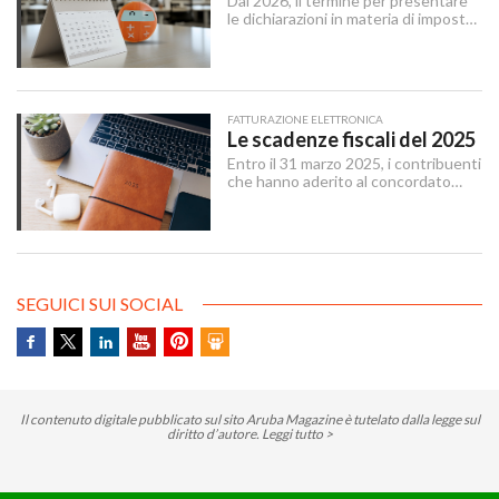
Dal 2026, il termine per presentare
delle linee mobili.
le dichiarazioni in materia di imposte
sui redditi e di IRAP è stabilito dal 15
aprile al 31 ottobre dell’anno
successivo al periodo d’imposta cui
le stesse si riferiscono.
FATTURAZIONE ELETTRONICA
Le scadenze fiscali del 2025
Entro il 31 marzo 2025, i contribuenti
che hanno aderito al concordato
preventivo biennale entro il 12
dicembre 2024 possono sanare le
irregolarità dichiarative afferenti agli
anni 2018-2022, versando
un’imposta sostitutiva delle imposte
sui redditi e relative addizionali e
SEGUICI SUI SOCIAL
dell’IRAP.
Il contenuto digitale pubblicato sul sito Aruba Magazine è tutelato dalla legge sul
diritto d’autore.
Leggi tutto >