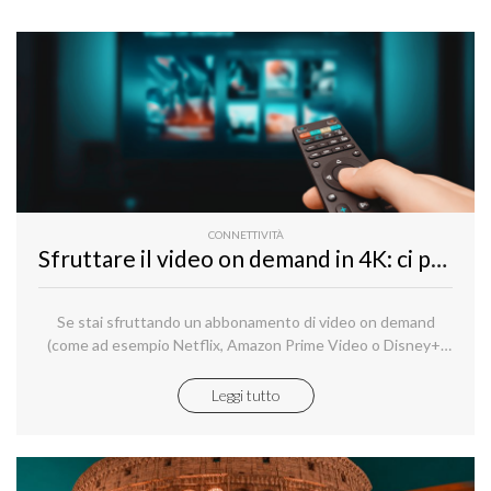
CONNETTIVITÀ
Sfruttare il video on demand in 4K: ci pensa la Fibra di Aruba
Se stai sfruttando un abbonamento di video on demand
(come ad esempio Netflix, Amazon Prime Video o Disney+)
senza sapere quali requisiti abbia in termini di connettività, e
se non conosci esattamente le caratteristiche della tua
Leggi tutto
connessione attuale, molto probabilmente non stai
sfruttando al meglio un servizio per il quale stai pagando.