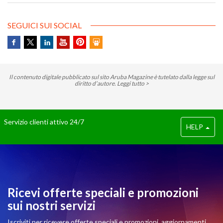
le stesse si riferiscono.
SEGUICI SUI SOCIAL
Il contenuto digitale pubblicato sul sito Aruba Magazine è tutelato dalla legge sul
diritto d’autore.
Leggi tutto >
Servizio clienti attivo 24/7
HELP
Ricevi offerte speciali e promozioni
sui nostri servizi
Iscriviti per ricevere offerte speciali e promozioni, aggiornamenti