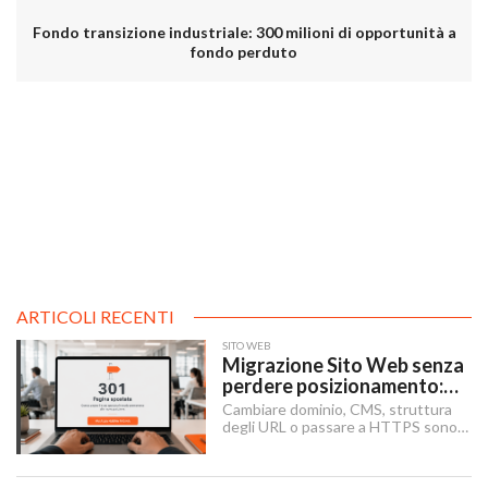
Fondo transizione industriale: 300 milioni di opportunità a
fondo perduto
ARTICOLI RECENTI
SITO WEB
Migrazione Sito Web senza
perdere posizionamento:
Redirect 301, URL e
Cambiare dominio, CMS, struttura
Checklist SEO
degli URL o passare a HTTPS sono i
momenti in cui un sito rischia di
perdere visibilità sui motori di
ricerca.