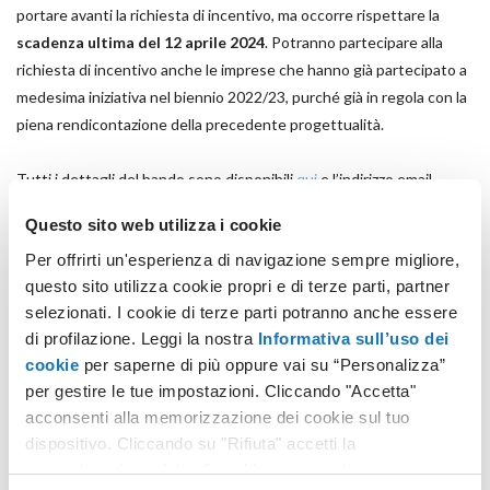
portare avanti la richiesta di incentivo, ma occorre rispettare la
scadenza ultima del 12 aprile 2024
. Potranno partecipare alla
richiesta di incentivo anche le imprese che hanno già partecipato a
medesima iniziativa nel biennio 2022/23, purché già in regola con la
piena rendicontazione della precedente progettualità.
Tutti i dettagli del bando sono disponibili
qui
e l’indirizzo email
bonusexportdigitaleplus@postacert.invitalia.it
è a disposizione per
Questo sito web utilizza i cookie
accogliere ogni possibile dubbio.
Per offrirti un'esperienza di navigazione sempre migliore,
questo sito utilizza cookie propri e di terze parti, partner
Non resta che preparare SPID, Firma Digitale, PEC e creatività: i
selezionati. I cookie di terze parti potranno anche essere
mercati esteri sono proverbialmente affamati di Made in Italy e con
di profilazione. Leggi la nostra
Informativa sull’uso dei
questo particolare incentivo sarà molto più semplice e conveniente
cookie
per saperne di più oppure vai su “Personalizza”
attrezzarsi a tal fine.
per gestire le tue impostazioni. Cliccando "Accetta"
acconsenti alla memorizzazione dei cookie sul tuo
dispositivo. Cliccando su "Rifiuta" accetti la
memorizzazione dei soli cookie necessari.