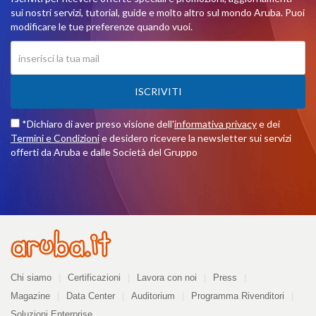
sui nostri servizi, tutorial, guide e molto altro sul mondo Aruba. Puoi
modificare le tue preferenze quando vuoi.
ISCRIVITI
*Dichiaro di aver preso visione dell'
informativa privacy
e dei
Termini e Condizioni
e desidero ricevere la newsletter sui servizi
offerti da Aruba e dalle Società del Gruppo
Azienda
Chi siamo
Certificazioni
Lavora con noi
Press
Magazine
Data Center
Auditorium
Programma Rivenditori
Soluzioni Enterprise