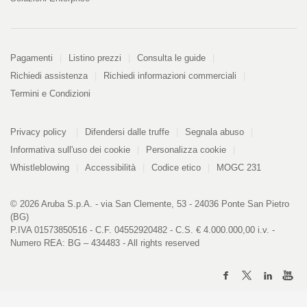
Pagamenti
Pagamenti
Listino prezzi
Consulta le guide
Richiedi assistenza
Richiedi informazioni commerciali
Termini e Condizioni
Informazioni
PDF
Privacy policy
Difendersi dalle truffe
Segnala abuso
328
kB
Informativa sull'uso dei cookie
Personalizza cookie
Whistleblowing
Accessibilità
Codice etico
MOGC 231
© 2026 Aruba S.p.A. - via San Clemente, 53 - 24036 Ponte San Pietro
(BG)
P.IVA 01573850516 - C.F. 04552920482 - C.S. € 4.000.000,00 i.v. -
Numero REA: BG – 434483 - All rights reserved