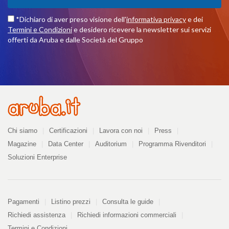
*Dichiaro di aver preso visione dell'
informativa privacy
e dei
Termini e Condizioni
e desidero ricevere la newsletter sui servizi
offerti da Aruba e dalle Società del Gruppo
Azienda
Chi siamo
Certificazioni
Lavora con noi
Press
Magazine
Data Center
Auditorium
Programma Rivenditori
Soluzioni Enterprise
Pagamenti
Pagamenti
Listino prezzi
Consulta le guide
Richiedi assistenza
Richiedi informazioni commerciali
Termini e Condizioni