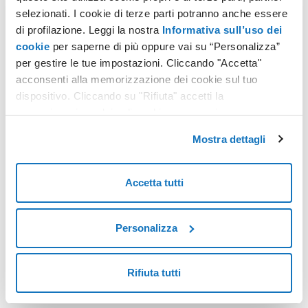
selezionati. I cookie di terze parti potranno anche essere
di profilazione. Leggi la nostra
Informativa sull’uso dei
cookie
per saperne di più oppure vai su “Personalizza”
Estensioni di Dominio: quale scegliere per massimizzare la
per gestire le tue impostazioni. Cliccando "Accetta"
tua presenza online
acconsenti alla memorizzazione dei cookie sul tuo
dispositivo. Cliccando su "Rifiuta" accetti la
memorizzazione dei soli cookie necessari.
Mostra dettagli
Accetta tutti
Personalizza
L'importanza di un dominio: per creare identità, proteggere
il brand e dare vita alle tue idee
Rifiuta tutti