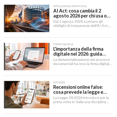
INTELLIGENZA ARTIFICIALE
AI Act: cosa cambia il 2
agosto 2026 per chi usa o
integra l'AI
Dal 2 agosto 2026 scattano gli
obblighi di trasparenza dell'AI Act,
mentre il "Digital Omnibus" — in
vigore dal 27 luglio 2026 — ha
rinviato quelli sui sistemi ad alto
rischio.
FIRMA DIGITALE
L'importanza della firma
digitale nel 2026: guida
completa per aziende e
La dematerializzazione dei processi
professionisti
documentali ha reso la firma digitale
un'infrastruttura di base per
imprese, professionisti e cittadini.
SITO WEB
Recensioni online false:
cosa prevede la legge e
cosa possono fare le
La Legge 34/2026 introduce per la
imprese
prima volta in Italia una disciplina
organica contro le recensioni online
illecite, applicabile al settore della
ristorazione e del turismo.