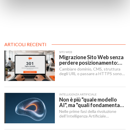
ARTICOLI RECENTI
SITO WEB
Migrazione Sito Web senza
perdere posizionamento:
Redirect 301, URL e
Cambiare dominio, CMS, struttura
Checklist SEO
degli URL o passare a HTTPS sono i
momenti in cui un sito rischia di
perdere visibilità sui motori di
ricerca.
INTELLIGENZA ARTIFICIALE
Non è più "quale modello
AI", ma "quali fondamenta":
dati, infrastruttura,
Nelle prime fasi della rivoluzione
governance
dell'Intelligenza Artificiale
Generativa, il dibattito aziendale era
dominato da una singola domanda:
"Quale modello dobbiamo usare?".