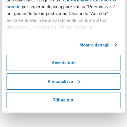
cookie
per saperne di più oppure vai su “Personalizza”
per gestire le tue impostazioni. Cliccando "Accetta"
PEC
acconsenti alla memorizzazione dei cookie sul tuo
Agenzia delle Accise, Dogane e Monopoli: per iscriversi al concorso per 415 posti è necessaria la PEC
dispositivo. Cliccando su "Rifiuta" accetti la
memorizzazione dei soli cookie necessari.
L’Agenzia delle Dogane e dei Monopoli (ADM) ha indetto un
bando di concorso rivolto a diplomati e laureati per un totale
Mostra dettagli
di 415 posti di lavoro da inquadrare nell'area assistenti
suddivisi per ambito territoriale, secondo quanto previsto da
Leggi tutto
specifico prospetto.
Accetta tutti
Personalizza
<
6
>
Rifiuta tutti