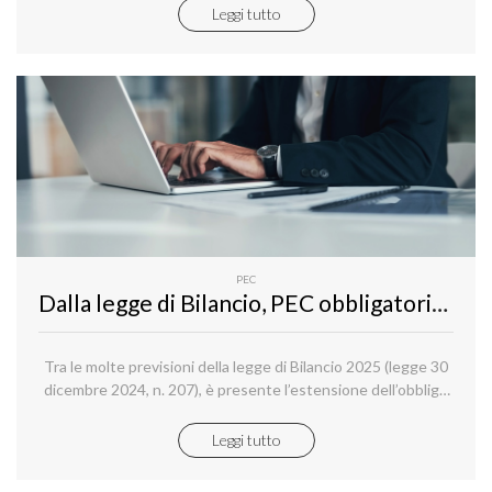
professionisti a una risorsa indispensabile anche per i privati
Leggi tutto
cittadini.
PEC
Dalla legge di Bilancio, PEC obbligatoria per gli amministratori di società dal 2025
Tra le molte previsioni della legge di Bilancio 2025 (legge 30
dicembre 2024, n. 207), è presente l’estensione dell’obbligo
di dotarsi della PEC anche agli amministratori di imprese
costituite in forma societaria (art. 1, comma 860).
Leggi tutto