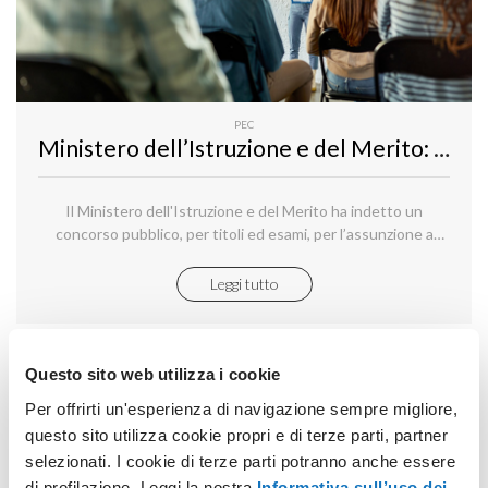
PEC
Ministero dell’Istruzione e del Merito: necessaria la PEC per iscriversi al concorso pubblico per l’assunzione a tempo indeterminato di n. 145 dirigenti tecnici di seconda fascia
Il Ministero dell'Istruzione e del Merito ha indetto un
concorso pubblico, per titoli ed esami, per l’assunzione a
tempo indeterminato di n. 145 dirigenti tecnici di seconda
fascia con funzioni ispettive, da inquadrare nel ruolo di cui
Leggi tutto
all’articolo 419 del Decreto Legislativo 16 aprile 1994, n. 297,
per le esigenze dell’Amministrazione centrale e periferica del
Ministero dell’Istruzione e del Merito.
Questo sito web utilizza i cookie
Per offrirti un'esperienza di navigazione sempre migliore,
questo sito utilizza cookie propri e di terze parti, partner
selezionati. I cookie di terze parti potranno anche essere
di profilazione. Leggi la nostra
Informativa sull’uso dei