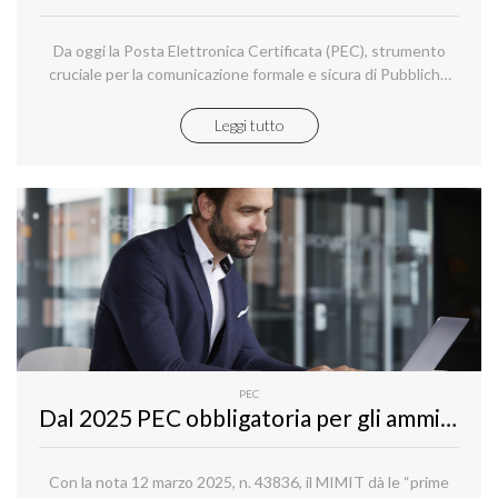
Da oggi la Posta Elettronica Certificata (PEC), strumento
cruciale per la comunicazione formale e sicura di Pubbliche
Amministrazioni, aziende e privati, si arricchisce di una nuova
funzionalità: la conservazione digitale, fortemente
Leggi tutto
consigliata - se non addirittura obbligatoria nel caso delle PA
- per assicurare l'integrità e l'accessibilità dei documenti nel
tempo.
PEC
Dal 2025 PEC obbligatoria per gli amministratori di società: dal MIMIT le prime indicazioni interpretative e operative
Con la nota 12 marzo 2025, n. 43836, il MIMIT dà le “prime