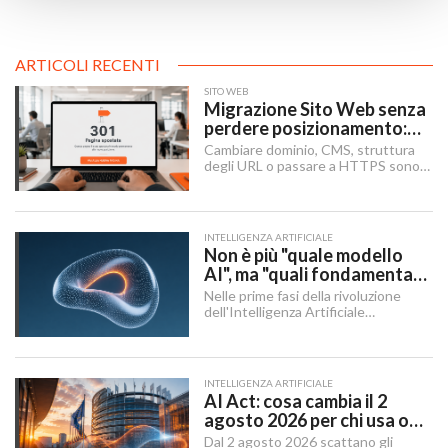
ARTICOLI RECENTI
SITO WEB
Migrazione Sito Web senza
perdere posizionamento:
Redirect 301, URL e
Cambiare dominio, CMS, struttura
Checklist SEO
degli URL o passare a HTTPS sono i
momenti in cui un sito rischia di
perdere visibilità sui motori di
ricerca.
INTELLIGENZA ARTIFICIALE
Non è più "quale modello
AI", ma "quali fondamenta":
dati, infrastruttura,
Nelle prime fasi della rivoluzione
governance
dell'Intelligenza Artificiale
Generativa, il dibattito aziendale era
dominato da una singola domanda:
"Quale modello dobbiamo usare?".
INTELLIGENZA ARTIFICIALE
AI Act: cosa cambia il 2
agosto 2026 per chi usa o
integra l'AI
Dal 2 agosto 2026 scattano gli