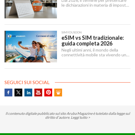
Dal 2026, il termine per presentare
tecnologico.
le dichiarazioni in materia di imposte
sui redditi e di IRAP è stabilito dal 15
aprile al 31 ottobre dell’anno
successivo al periodo d’imposta cui
le stesse si riferiscono.
SIMYOUSOON
eSIM vs SIM tradizionale:
guida completa 2026
Negli ultimi anni, il mondo della
connettività mobile sta vivendo una
trasformazione silenziosa ma
profonda. La eSIM — abbreviazione
di embedded SIM — sta sostituendo
gradualmente la SIM tradizionale,
offrendo maggiore flessibilità e un
SEGUICI SUI SOCIAL
approccio più moderno alla gestione
delle linee mobili.
Il contenuto digitale pubblicato sul sito Aruba Magazine è tutelato dalla legge sul
diritto d’autore.
Leggi tutto >