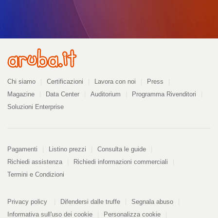
Azienda
Chi siamo
Certificazioni
Lavora con noi
Press
Magazine
Data Center
Auditorium
Programma Rivenditori
Soluzioni Enterprise
Pagamenti
Pagamenti
Listino prezzi
Consulta le guide
Richiedi assistenza
Richiedi informazioni commerciali
Termini e Condizioni
Informazioni
PDF
Privacy policy
Difendersi dalle truffe
Segnala abuso
328
kB
Informativa sull'uso dei cookie
Personalizza cookie