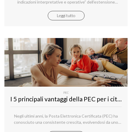
indicazioni interpretative e operative” dell’estensione
dell’obbligo, dal 1° gennaio 2025, di iscrivere nel Registro
delle Imprese anche il “domicilio digitale” degli
Leggi tutto
«amministratori di imprese costituite in forma societaria».
PEC
I 5 principali vantaggi della PEC per i cittadini privati
Negli ultimi anni, la Posta Elettronica Certificata (PEC) ha
conosciuto una consistente crescita, evolvendosi da uno
strumento utilizzato prevalentemente da aziende e