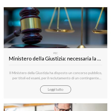
PEC
Ministero della Giustizia: necessaria la PEC per iscriversi al concorso pubblico per il reclutamento di 236 tra funzionari e assistenti.
Il Ministero della Giustizia ha disposto un concorso pubblico,
per titoli ed esami, per il reclutamento di un contingente
complessivo di 236 (duecentotrentasei) unità di personale
non dirigenziale a tempo indeterminato, da inquadrare nei
Leggi tutto
ruoli del Ministero della Giustizia, di cui n. 100 (cento)
nell’Area Funzionari e n. 136 (centotrentasei) nell’Area
Assistenti, secondo specifica ripartizione.