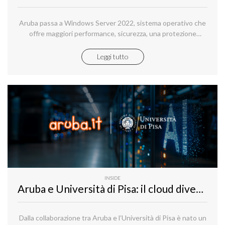
Aruba passa a Windows Server 2022, sistema operativo che
offre maggiori performance, sicurezza, una protezione
avanzata contro le minacce più recenti e migliora inoltre la
compatibilità con tutti i framework Microsoft aggiornati
Leggi tutto
come .NET 8/9 e .NET Framework, ottimizzando
ulteriormente la gestione della memoria per applicazioni ad
alto consumo di risorse.
INSIDE
Aruba e Università di Pisa: il cloud diventa intelligente (e sostenibile)
Dalla collaborazione tra Aruba e l’Università di Pisa è nato un