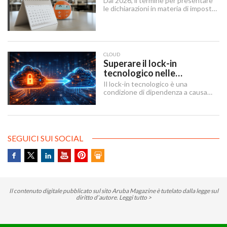
Dal 2026, il termine per presentare
le dichiarazioni in materia di imposte
sui redditi e di IRAP è stabilito dal 15
aprile al 31 ottobre dell’anno
successivo al periodo d’imposta cui
le stesse si riferiscono.
CLOUD
Superare il lock-in
tecnologico nelle
architetture IT
Il lock-in tecnologico è una
condizione di dipendenza a causa
della quale un’organizzazione rimane
vincolata a una scelta tecnologica o
a un fornitore specifico, a causa di
ostacoli in uscita tecnici, economici
e contrattuali o legati al tempo
SEGUICI SUI SOCIAL
necessario per attuare un cambio
tecnologico.
Il contenuto digitale pubblicato sul sito Aruba Magazine è tutelato dalla legge sul
diritto d’autore.
Leggi tutto >