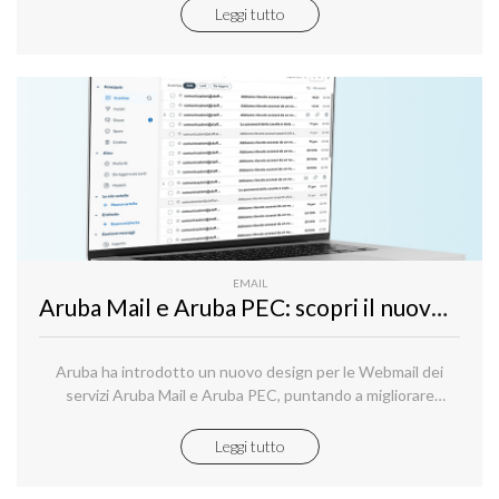
Leggi tutto
EMAIL
Aruba Mail e Aruba PEC: scopri il nuovo design delle Webmail
Aruba ha introdotto un nuovo design per le Webmail dei
servizi Aruba Mail e Aruba PEC, puntando a migliorare
l'esperienza utente attraverso un'interfaccia più pulita e
intuitiva.
Leggi tutto