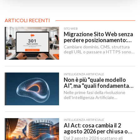
ARTICOLI RECENTI
SITO WEB
Migrazione Sito Web senza
perdere posizionamento:
Redirect 301, URL e
Cambiare dominio, CMS, struttura
Checklist SEO
degli URL o passare a HTTPS sono i
momenti in cui un sito rischia di
perdere visibilità sui motori di
ricerca.
INTELLIGENZA ARTIFICIALE
Non è più "quale modello
AI", ma "quali fondamenta":
dati, infrastruttura,
Nelle prime fasi della rivoluzione
governance
dell'Intelligenza Artificiale
Generativa, il dibattito aziendale era
dominato da una singola domanda:
"Quale modello dobbiamo usare?".
INTELLIGENZA ARTIFICIALE
AI Act: cosa cambia il 2
agosto 2026 per chi usa o
integra l'AI
Dal 2 agosto 2026 scattano gli