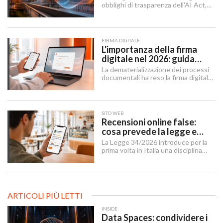
obblighi di trasparenza dell'AI Act,
mentre il "Digital Omnibus" — in
vigore dal 27 luglio 2026 — ha
rinviato quelli sui sistemi ad alto
rischio.
FIRMA DIGITALE
L'importanza della firma
digitale nel 2026: guida
completa per aziende e
La dematerializzazione dei processi
professionisti
documentali ha reso la firma digitale
un'infrastruttura di base per
imprese, professionisti e cittadini.
SITO WEB
Recensioni online false:
cosa prevede la legge e
cosa possono fare le
La Legge 34/2026 introduce per la
imprese
prima volta in Italia una disciplina
organica contro le recensioni online
illecite, applicabile al settore della
ristorazione e del turismo.
ARTICOLI PIÙ LETTI
INSIDE
Data Spaces: condividere i