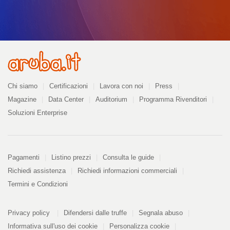
Azienda
Chi siamo
Certificazioni
Lavora con noi
Press
Magazine
Data Center
Auditorium
Programma Rivenditori
Soluzioni Enterprise
Pagamenti
Pagamenti
Listino prezzi
Consulta le guide
Richiedi assistenza
Richiedi informazioni commerciali
Termini e Condizioni
Informazioni
PDF
Privacy policy
Difendersi dalle truffe
Segnala abuso
328
kB
Informativa sull'uso dei cookie
Personalizza cookie