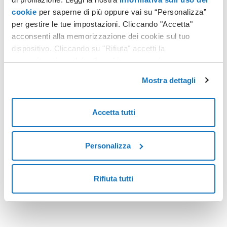
cookie
per saperne di più oppure vai su “Personalizza”
per gestire le tue impostazioni. Cliccando "Accetta"
CONSERVAZIONE DIGITALE
acconsenti alla memorizzazione dei cookie sul tuo
Semplificazioni amministrative legate alla dematerializzazione dei documenti fiscali
dispositivo. Cliccando su "Rifiuta" accetti la
memorizzazione dei soli cookie necessari.
La transizione verso una gestione digitale dei documenti
fiscali non rappresenta più una semplice opportunità, ma è
Mostra dettagli
diventata un elemento fondamentale nel panorama odierno
della Pubblica Amministrazione e delle imprese italiane.
Leggi tutto
Accetta tutti
Personalizza
<
18
>
Rifiuta tutti