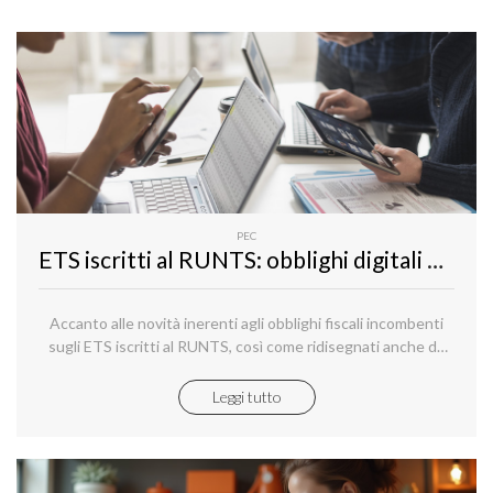
PEC
ETS iscritti al RUNTS: obblighi digitali 2025 con PEC e firma digitale indispensabili
Accanto alle novità inerenti agli obblighi fiscali incombenti
sugli ETS iscritti al RUNTS, così come ridisegnati anche da
recenti interventi normativi (da ultimo, la legge n. 104/2024),
ve ne sono altre che hanno introdotto alcuni “obblighi
Leggi tutto
digitali”, che risultano altrettanto importanti.