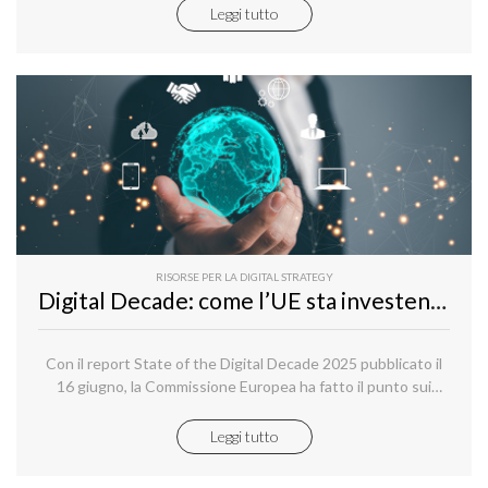
stesse si riferiscono.
Leggi tutto
RISORSE PER LA DIGITAL STRATEGY
Digital Decade: come l’UE sta investendo 207 miliardi per la trasformazione digitale
Con il report State of the Digital Decade 2025 pubblicato il
16 giugno, la Commissione Europea ha fatto il punto sui
fondi stanziati per raggiungere gli obiettivi fissati dal Digital
Decade Policy Programme 2030.
Leggi tutto