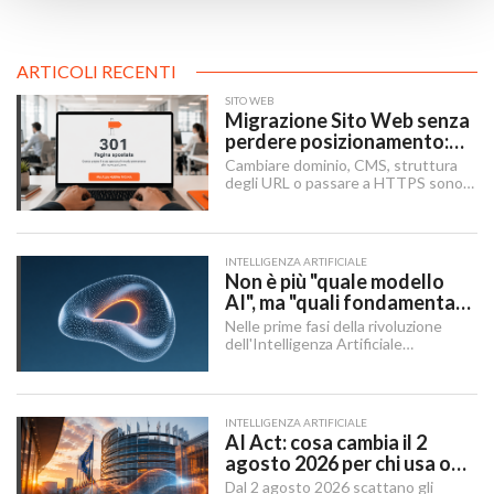
ARTICOLI RECENTI
SITO WEB
Migrazione Sito Web senza
perdere posizionamento:
Redirect 301, URL e
Cambiare dominio, CMS, struttura
Checklist SEO
degli URL o passare a HTTPS sono i
momenti in cui un sito rischia di
perdere visibilità sui motori di
ricerca.
INTELLIGENZA ARTIFICIALE
Non è più "quale modello
AI", ma "quali fondamenta":
dati, infrastruttura,
Nelle prime fasi della rivoluzione
governance
dell'Intelligenza Artificiale
Generativa, il dibattito aziendale era
dominato da una singola domanda:
"Quale modello dobbiamo usare?".
INTELLIGENZA ARTIFICIALE
AI Act: cosa cambia il 2
agosto 2026 per chi usa o
integra l'AI
Dal 2 agosto 2026 scattano gli