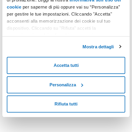
cookie
per saperne di più oppure vai su “Personalizza”
per gestire le tue impostazioni. Cliccando "Accetta"
HOSTING
acconsenti alla memorizzazione dei cookie sul tuo
Aruba Mail si evolve: sincronizzazione semplificata di calendari e rubriche su Outlook e Android
dispositivo. Cliccando su "Rifiuta" accetti la
memorizzazione dei soli cookie necessari.
La gestione dei calendari e delle rubriche è da sempre
un’attività quotidiana per chi usa Aruba Mail: appuntamenti,
Mostra dettagli
promemoria, contatti personali e professionali devono
essere sempre disponibili sui propri dispositivi.
Leggi tutto
Accetta tutti
Personalizza
<
8
>
Rifiuta tutti