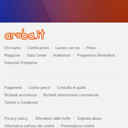
Azienda
Chi siamo
Certificazioni
Lavora con noi
Press
Magazine
Data Center
Auditorium
Programma Rivenditori
Soluzioni Enterprise
Pagamenti
Pagamenti
Listino prezzi
Consulta le guide
Richiedi assistenza
Richiedi informazioni commerciali
Termini e Condizioni
Informazioni
PDF
Privacy policy
Difendersi dalle truffe
Segnala abuso
328
kB
Informativa sull'uso dei cookie
Personalizza cookie