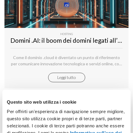
HOSTING
Domini .AI: il boom dei domini legati all’intelligenza artificiale
Come il dominio .cloud è diventato un punto di riferimento
per comunicare innovazione tecnologica e servizi online, così
per molte attività che guardano al futuro l’estensione .ai sta
diventando un tassello chiave nella strategia della propria
Leggi tutto
presenza digitale.
Questo sito web utilizza i cookie
Per offrirti un'esperienza di navigazione sempre migliore,
questo sito utilizza cookie propri e di terze parti, partner
selezionati. I cookie di terze parti potranno anche essere
di profilazione. Leggi la nostra
Informativa sull’uso dei