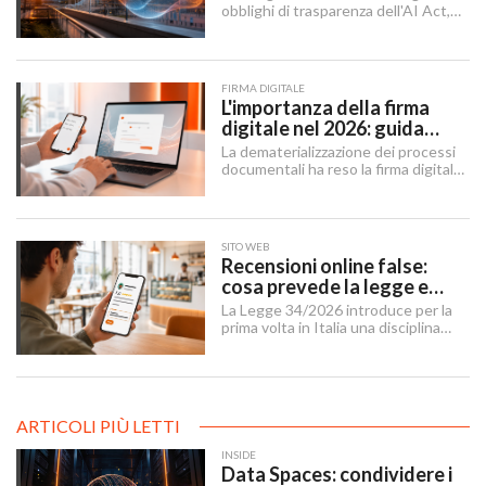
obblighi di trasparenza dell'AI Act,
mentre il "Digital Omnibus" — in
vigore dal 27 luglio 2026 — ha
rinviato quelli sui sistemi ad alto
rischio.
FIRMA DIGITALE
L'importanza della firma
digitale nel 2026: guida
completa per aziende e
La dematerializzazione dei processi
professionisti
documentali ha reso la firma digitale
un'infrastruttura di base per
imprese, professionisti e cittadini.
SITO WEB
Recensioni online false:
cosa prevede la legge e
cosa possono fare le
La Legge 34/2026 introduce per la
imprese
prima volta in Italia una disciplina
organica contro le recensioni online
illecite, applicabile al settore della
ristorazione e del turismo.
ARTICOLI PIÙ LETTI
INSIDE
Data Spaces: condividere i