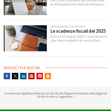
Dal 2026, il termine per presentare
delle linee mobili.
le dichiarazioni in materia di imposte
sui redditi e di IRAP è stabilito dal 15
aprile al 31 ottobre dell’anno
successivo al periodo d’imposta cui
le stesse si riferiscono.
FATTURAZIONE ELETTRONICA
Le scadenze fiscali del 2025
Entro il 31 marzo 2025, i contribuenti
che hanno aderito al concordato
preventivo biennale entro il 12
dicembre 2024 possono sanare le
irregolarità dichiarative afferenti agli
anni 2018-2022, versando
un’imposta sostitutiva delle imposte
sui redditi e relative addizionali e
SEGUICI SUI SOCIAL
dell’IRAP.
Il contenuto digitale pubblicato sul sito Aruba Magazine è tutelato dalla legge sul
diritto d’autore.
Leggi tutto >