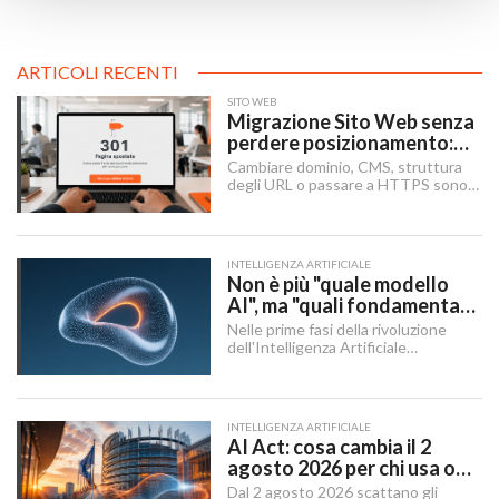
ARTICOLI RECENTI
SITO WEB
Migrazione Sito Web senza
perdere posizionamento:
Redirect 301, URL e
Cambiare dominio, CMS, struttura
Checklist SEO
degli URL o passare a HTTPS sono i
momenti in cui un sito rischia di
perdere visibilità sui motori di
ricerca.
INTELLIGENZA ARTIFICIALE
Non è più "quale modello
AI", ma "quali fondamenta":
dati, infrastruttura,
Nelle prime fasi della rivoluzione
governance
dell'Intelligenza Artificiale
Generativa, il dibattito aziendale era
dominato da una singola domanda:
"Quale modello dobbiamo usare?".
INTELLIGENZA ARTIFICIALE
AI Act: cosa cambia il 2
agosto 2026 per chi usa o
integra l'AI
Dal 2 agosto 2026 scattano gli