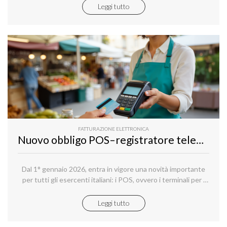
Leggi tutto
FATTURAZIONE ELETTRONICA
Nuovo obbligo POS–registratore telematico dal 1° gennaio 2026: guida semplice per esercenti
Dal 1° gennaio 2026, entra in vigore una novità importante
per tutti gli esercenti italiani: i POS, ovvero i terminali per i
pagamenti elettronici, dovranno essere collegati ai
registratori telematici (RT), o alle soluzioni software
Leggi tutto
certificate che svolgono la funzione di memorizzazione e
trasmissione dei corrispettivi.