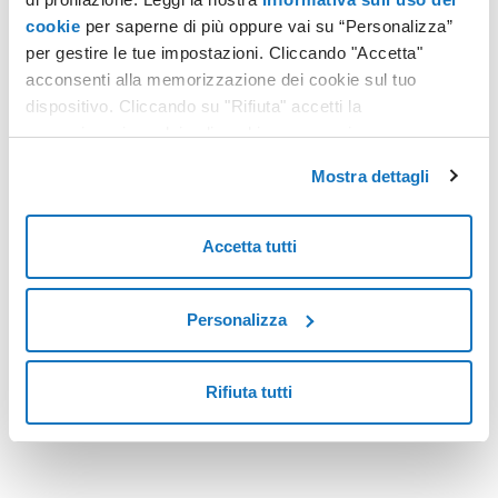
cookie
per saperne di più oppure vai su “Personalizza”
per gestire le tue impostazioni. Cliccando "Accetta"
RENTRI
acconsenti alla memorizzazione dei cookie sul tuo
RENTRI e Decreto Rifiuti 2025: i 5 errori più comuni e come evitarli con Aruba RENTRI Smart
dispositivo. Cliccando su "Rifiuta" accetti la
memorizzazione dei soli cookie necessari.
Una guida operativa per affrontare una normativa sempre più
digitale, complessa e rigorosa — con semplicità.
Mostra dettagli
Leggi tutto
Accetta tutti
Personalizza
<
6
>
Rifiuta tutti