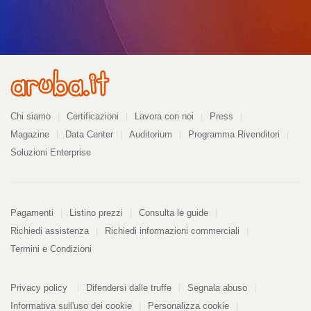
Azienda
Chi siamo
Certificazioni
Lavora con noi
Press
Magazine
Data Center
Auditorium
Programma Rivenditori
Soluzioni Enterprise
Pagamenti
Pagamenti
Listino prezzi
Consulta le guide
Richiedi assistenza
Richiedi informazioni commerciali
Termini e Condizioni
Informazioni
PDF
Privacy policy
Difendersi dalle truffe
Segnala abuso
328
kB
Informativa sull'uso dei cookie
Personalizza cookie