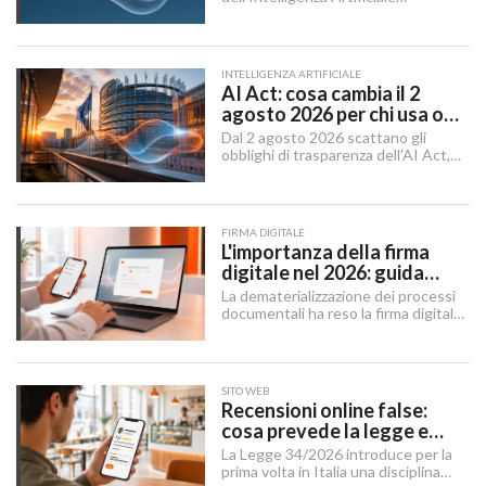
Generativa, il dibattito aziendale era
dominato da una singola domanda:
"Quale modello dobbiamo usare?".
INTELLIGENZA ARTIFICIALE
AI Act: cosa cambia il 2
agosto 2026 per chi usa o
integra l'AI
Dal 2 agosto 2026 scattano gli
obblighi di trasparenza dell'AI Act,
mentre il "Digital Omnibus" — in
vigore dal 27 luglio 2026 — ha
rinviato quelli sui sistemi ad alto
rischio.
FIRMA DIGITALE
L'importanza della firma
digitale nel 2026: guida
completa per aziende e
La dematerializzazione dei processi
professionisti
documentali ha reso la firma digitale
un'infrastruttura di base per
imprese, professionisti e cittadini.
SITO WEB
Recensioni online false:
cosa prevede la legge e
cosa possono fare le
La Legge 34/2026 introduce per la
imprese
prima volta in Italia una disciplina