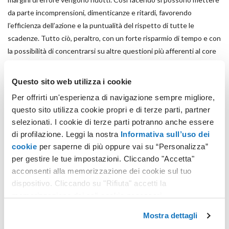
da parte incomprensioni, dimenticanze e ritardi, favorendo
l’efficienza dell’azione e la puntualità del rispetto di tutte le
scadenze. Tutto ciò, peraltro, con un forte risparmio di tempo e con
la possibilità di concentrarsi su altre questioni più afferenti al core
business aziendale.
Questo sito web utilizza i cookie
Supervisore360 facilita il compito dell’impresa, che può
Per offrirti un'esperienza di navigazione sempre migliore,
amministrare in modo centralizzato i permessi accordati al
questo sito utilizza cookie propri e di terze parti, partner
commercialista, ma è di grandissimo vantaggio anche per il
selezionati. I cookie di terze parti potranno anche essere
commercialista stesso perché gli consente di gestire tutti i propri
di profilazione. Leggi la nostra
Informativa sull’uso dei
clienti da una piattaforma unica, con interfaccia semplificata e
cookie
per saperne di più oppure vai su “Personalizza”
gratuita e con la piena centralizzazione di ogni opzione disponibile
per gestire le tue impostazioni. Cliccando "Accetta"
(sulla base delle deleghe individualmente accordate dalle singole
acconsenti alla memorizzazione dei cookie sul tuo
aziende).
dispositivo. Cliccando su "Rifiuta" accetti la
memorizzazione dei soli cookie necessari.
Il servizio Supervisore 360 è per i commercialisti sempre e
Mostra dettagli
comunque cosa gratuita
. Gratuita è anche la funzionalità di