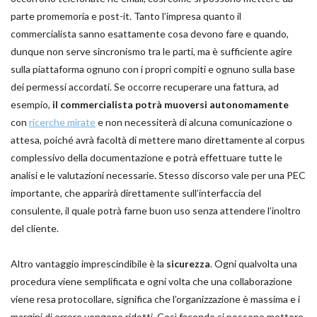
parte promemoria e post-it. Tanto l’impresa quanto il
commercialista sanno esattamente cosa devono fare e quando,
dunque non serve sincronismo tra le parti, ma è sufficiente agire
sulla piattaforma ognuno con i propri compiti e ognuno sulla base
dei permessi accordati. Se occorre recuperare una fattura, ad
esempio,
il
commercialista potrà muoversi autonomamente
con
ricerche mirate
e non necessiterà di alcuna comunicazione o
attesa, poiché avrà facoltà di mettere mano direttamente al corpus
complessivo della documentazione e potrà effettuare tutte le
analisi e le valutazioni necessarie. Stesso discorso vale per una PEC
importante, che apparirà direttamente sull’interfaccia del
consulente, il quale potrà farne buon uso senza attendere l’inoltro
del cliente.
Altro vantaggio imprescindibile è la
sicurezza
. Ogni qualvolta una
procedura viene semplificata e ogni volta che una collaborazione
viene resa protocollare, significa che l’organizzazione è massima e i
margini di errore vengono ridotti. Così facendo si possono mettere