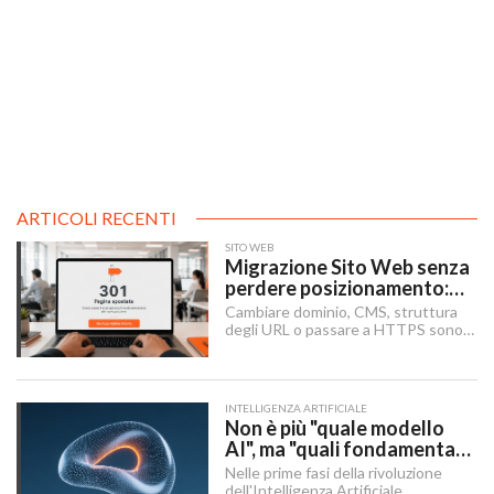
ARTICOLI RECENTI
SITO WEB
Migrazione Sito Web senza
perdere posizionamento:
Redirect 301, URL e
Cambiare dominio, CMS, struttura
Checklist SEO
degli URL o passare a HTTPS sono i
momenti in cui un sito rischia di
perdere visibilità sui motori di
ricerca.
INTELLIGENZA ARTIFICIALE
Non è più "quale modello
AI", ma "quali fondamenta":
dati, infrastruttura,
Nelle prime fasi della rivoluzione
governance
dell'Intelligenza Artificiale