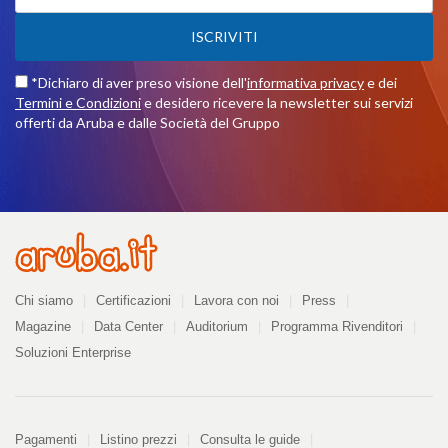
ISCRIVITI
*Dichiaro di aver preso visione dell'
informativa privacy
e dei
Termini e Condizioni
e desidero ricevere la newsletter sui servizi
offerti da Aruba e dalle Società del Gruppo
Azienda
Chi siamo
Certificazioni
Lavora con noi
Press
Magazine
Data Center
Auditorium
Programma Rivenditori
Soluzioni Enterprise
Pagamenti
Pagamenti
Listino prezzi
Consulta le guide