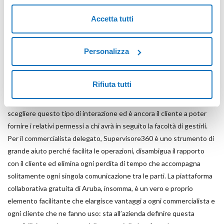
delega da parte degli utenti che utilizzano Fatturazione Elettronica
di Aruba. La funzionalità di delega relativa alla Posta Elettronica
Accetta tutti
Certificata, invece, è inclusa nelle caselle PEC Pro e Premium, che
tra le soluzioni di Aruba si caratterizzano per un utilizzo di tipo
professionale.
Personalizza
La scelta del modo in cui Supervisore360 può concedere spazi di
Rifiuta tutti
manovra al commercialista professionista e al consulente è
completamente nelle mani del cliente: è quest’ultimo a poter
scegliere questo tipo di interazione ed è ancora il cliente a poter
fornire i relativi permessi a chi avrà in seguito la facoltà di gestirli.
Per il commercialista delegato, Supervisore360 è uno strumento di
grande aiuto perché facilita le operazioni, disambigua il rapporto
con il cliente ed elimina ogni perdita di tempo che accompagna
solitamente ogni singola comunicazione tra le parti. La piattaforma
collaborativa gratuita di Aruba, insomma, è un vero e proprio
elemento facilitante che elargisce vantaggi a ogni commercialista e
ogni cliente che ne fanno uso: sta all’azienda definire questa