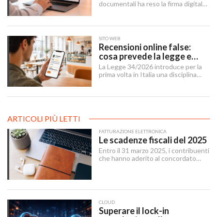
professionisti
documentali ha reso la firma digitale
un'infrastruttura di base per
imprese, professionisti e cittadini.
SITO WEB
Recensioni online false:
cosa prevede la legge e
cosa possono fare le
La Legge 34/2026 introduce per la
imprese
prima volta in Italia una disciplina
organica contro le recensioni online
illecite, applicabile al settore della
ristorazione e del turismo.
ARTICOLI PIÙ LETTI
FATTURAZIONE ELETTRONICA
Le scadenze fiscali del 2025
Entro il 31 marzo 2025, i contribuenti
che hanno aderito al concordato
preventivo biennale entro il 12
dicembre 2024 possono sanare le
irregolarità dichiarative afferenti agli
anni 2018-2022, versando
un’imposta sostitutiva delle imposte
CLOUD
sui redditi e relative addizionali e
Superare il lock-in
dell’IRAP.