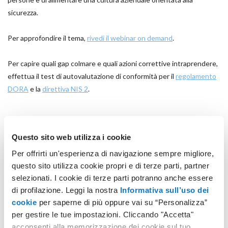
sicurezza.
Per approfondire il tema,
rivedi il webinar on demand
.
Per capire quali gap colmare e quali azioni correttive intraprendere,
effettua il test di autovalutazione di conformità per il
regolamento
DORA
e la
direttiva NIS 2
.
Questo sito web utilizza i cookie
Per offrirti un'esperienza di navigazione sempre migliore,
POTREBBERO INTERESSARTI ANCHE:
questo sito utilizza cookie propri e di terze parti, partner
selezionati. I cookie di terze parti potranno anche essere
di profilazione. Leggi la nostra
Informativa sull’uso dei
cookie
per saperne di più oppure vai su “Personalizza”
per gestire le tue impostazioni. Cliccando "Accetta"
acconsenti alla memorizzazione dei cookie sul tuo