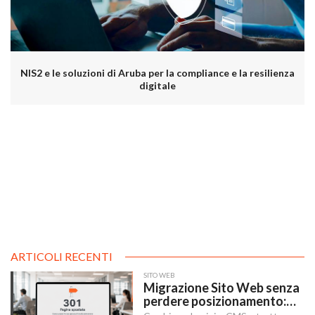
NIS2 e le soluzioni di Aruba per la compliance e la resilienza
digitale
ARTICOLI RECENTI
SITO WEB
Migrazione Sito Web senza
perdere posizionamento:
Redirect 301, URL e