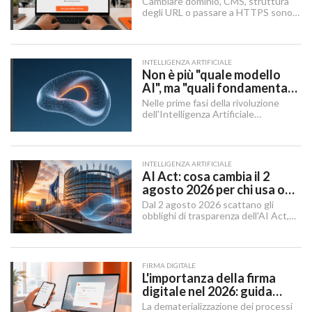
Cambiare dominio, CMS, struttura
Checklist SEO
degli URL o passare a HTTPS sono i
momenti in cui un sito rischia di
perdere visibilità sui motori di
ricerca.
INTELLIGENZA ARTIFICIALE
Non è più "quale modello
AI", ma "quali fondamenta":
dati, infrastruttura,
Nelle prime fasi della rivoluzione
governance
dell'Intelligenza Artificiale
Generativa, il dibattito aziendale era
dominato da una singola domanda:
"Quale modello dobbiamo usare?".
INTELLIGENZA ARTIFICIALE
AI Act: cosa cambia il 2
agosto 2026 per chi usa o
integra l'AI
Dal 2 agosto 2026 scattano gli
obblighi di trasparenza dell'AI Act,
mentre il "Digital Omnibus" — in
vigore dal 27 luglio 2026 — ha
rinviato quelli sui sistemi ad alto
rischio.
FIRMA DIGITALE
L'importanza della firma
digitale nel 2026: guida
completa per aziende e
La dematerializzazione dei processi