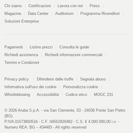
Azienda
Chi siamo
Certificazioni
Lavora con noi
Press
Magazine
Data Center
Auditorium
Programma Rivenditori
Soluzioni Enterprise
Pagamenti
Pagamenti
Listino prezzi
Consulta le guide
Richiedi assistenza
Richiedi informazioni commerciali
Termini e Condizioni
Informazioni
PDF
Privacy policy
Difendersi dalle truffe
Segnala abuso
328
kB
Informativa sull'uso dei cookie
Personalizza cookie
Whistleblowing
Accessibilità
Codice etico
MOGC 231
© 2026 Aruba S.p.A. - via San Clemente, 53 - 24036 Ponte San Pietro
(BG)
P.IVA 01573850516 - C.F. 04552920482 - C.S. € 4.000.000,00 i.v. -
Numero REA: BG – 434483 - All rights reserved