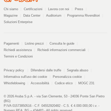
Azienda
Chi siamo
Certificazioni
Lavora con noi
Press
Magazine
Data Center
Auditorium
Programma Rivenditori
Soluzioni Enterprise
Pagamenti
Pagamenti
Listino prezzi
Consulta le guide
Richiedi assistenza
Richiedi informazioni commerciali
Termini e Condizioni
Informazioni
PDF
Privacy policy
Difendersi dalle truffe
Segnala abuso
328
kB
Informativa sull'uso dei cookie
Personalizza cookie
Whistleblowing
Accessibilità
Codice etico
MOGC 231
© 2026 Aruba S.p.A. - via San Clemente, 53 - 24036 Ponte San Pietro
(BG)
P.IVA 01573850516 - C.F. 04552920482 - C.S. € 4.000.000,00 i.v. -
Numero REA: BG – 434483 - All rights reserved