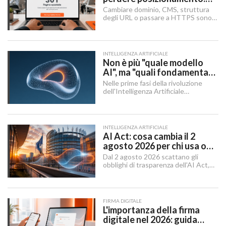
Redirect 301, URL e
Cambiare dominio, CMS, struttura
Checklist SEO
degli URL o passare a HTTPS sono i
momenti in cui un sito rischia di
perdere visibilità sui motori di
ricerca.
INTELLIGENZA ARTIFICIALE
Non è più "quale modello
AI", ma "quali fondamenta":
dati, infrastruttura,
Nelle prime fasi della rivoluzione
governance
dell'Intelligenza Artificiale
Generativa, il dibattito aziendale era
dominato da una singola domanda:
"Quale modello dobbiamo usare?".
INTELLIGENZA ARTIFICIALE
AI Act: cosa cambia il 2
agosto 2026 per chi usa o
integra l'AI
Dal 2 agosto 2026 scattano gli
obblighi di trasparenza dell'AI Act,
mentre il "Digital Omnibus" — in
vigore dal 27 luglio 2026 — ha
rinviato quelli sui sistemi ad alto
rischio.
FIRMA DIGITALE
L'importanza della firma
digitale nel 2026: guida