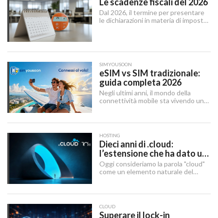
Le scadenze fiscali del 2026
Dal 2026, il termine per presentare
le dichiarazioni in materia di imposte
sui redditi e di IRAP è stabilito dal 15
aprile al 31 ottobre dell’anno
successivo al periodo d’imposta cui
le stesse si riferiscono.
SIMYOUSOON
eSIM vs SIM tradizionale:
guida completa 2026
Negli ultimi anni, il mondo della
connettività mobile sta vivendo una
trasformazione silenziosa ma
profonda. La eSIM — abbreviazione
di embedded SIM — sta sostituendo
gradualmente la SIM tradizionale,
HOSTING
offrendo maggiore flessibilità e un
Dieci anni di .cloud:
approccio più moderno alla gestione
l’estensione che ha dato un
delle linee mobili.
nome al futuro digitale
Oggi consideriamo la parola "cloud"
come un elemento naturale del
nostro quotidiano digitale, ma c’è
stato un momento preciso in cui ha
smesso di essere solo un concetto
tecnico per diventare un’identità di
CLOUD
brand globale.
Superare il lock-in