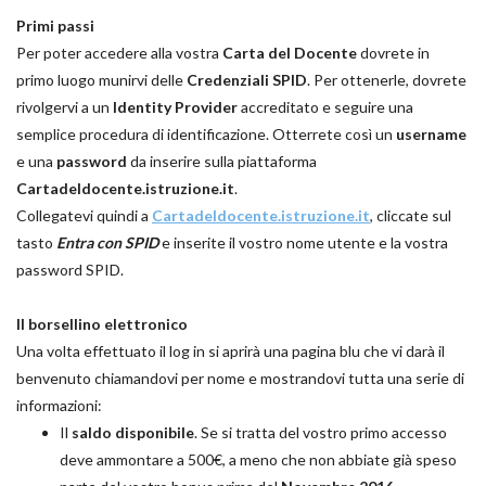
Primi passi
Per poter accedere alla vostra
Carta del Docente
dovrete in
primo luogo munirvi delle
Credenziali SPID
. Per ottenerle, dovrete
rivolgervi a un
Identity Provider
accreditato e seguire una
semplice procedura di identificazione. Otterrete così un
username
e una
password
da inserire sulla piattaforma
Cartadeldocente.istruzione.it
.
Collegatevi quindi a
Cartadeldocente.istruzione.it
, cliccate sul
tasto
Entra con SPID
e inserite il vostro nome utente e la vostra
password SPID.
Il borsellino elettronico
Una volta effettuato il log in si aprirà una pagina blu che vi darà il
benvenuto chiamandovi per nome e mostrandovi tutta una serie di
informazioni:
Il
saldo disponibile
. Se si tratta del vostro primo accesso
deve ammontare a 500€, a meno che non abbiate già speso