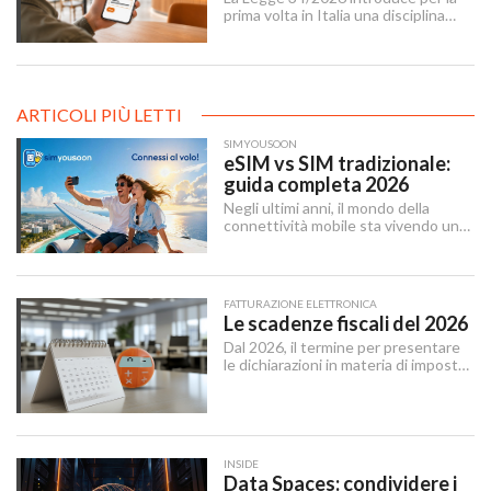
imprese
prima volta in Italia una disciplina
organica contro le recensioni online
illecite, applicabile al settore della
ristorazione e del turismo.
ARTICOLI PIÙ LETTI
SIMYOUSOON
eSIM vs SIM tradizionale:
guida completa 2026
Negli ultimi anni, il mondo della
connettività mobile sta vivendo una
trasformazione silenziosa ma
profonda. La eSIM — abbreviazione
di embedded SIM — sta sostituendo
gradualmente la SIM tradizionale,
FATTURAZIONE ELETTRONICA
offrendo maggiore flessibilità e un
Le scadenze fiscali del 2026
approccio più moderno alla gestione
Dal 2026, il termine per presentare
delle linee mobili.
le dichiarazioni in materia di imposte
sui redditi e di IRAP è stabilito dal 15
aprile al 31 ottobre dell’anno
successivo al periodo d’imposta cui
le stesse si riferiscono.
INSIDE
Data Spaces: condividere i