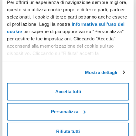
Per offrirti un'esperienza di navigazione sempre migliore,
Per ricevere il bene o il servizio richiesti, sarà necessario stampare
questo sito utilizza cookie propri e di terze parti, partner
o salvare su un dispositivo portatile il file contenente il
codice
selezionati. I cookie di terze parti potranno anche essere
alfanumerico
e il
codice QR
, per esibirlo al momento dell’acquisto
di profilazione. Leggi la nostra
Informativa sull’uso dei
presso l’esercente precedentemente selezionato.
cookie
per saperne di più oppure vai su “Personalizza”
Nel caso di acquisti
online
basterà inserire il
codice alfanumerico
per gestire le tue impostazioni. Cliccando "Accetta"
nel campo preposto o allegare il file del buono.
acconsenti alla memorizzazione dei cookie sul tuo
L’importo del buono verrà immediatamente decurtato dalla colonna
dispositivo. Cliccando su "Rifiuta" accetti la
centrale del vostro borsellino elettronico per passare a quella sulla
memorizzazione dei soli cookie necessari.
destra, dedicata al
saldo totale dei buoni spesi
.
Mostra dettagli
Fonti:
http://www.tecnicadellascuola.it/carta-docente
Accetta tutti
http://www.tecnicadellascuola.it/item/25883-carta-docente-500-euro-come-
creare-e-utilizzare-un-buono-spesa-video.html
https://cartadeldocente.istruzione.it/
Personalizza
http://www.orizzontescuola.it/bonus-500-euro-anteprima-come-generare-i-
buoni-spesa-indicazioni-miur/
Rifiuta tutti