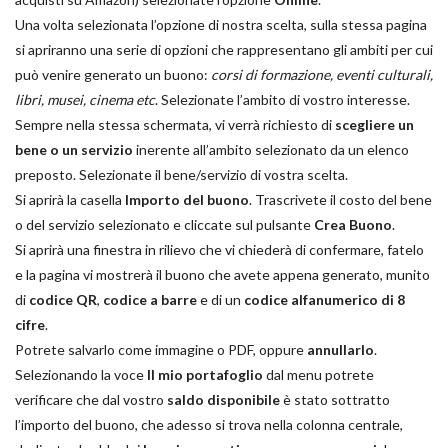
Una volta selezionata l’opzione di nostra scelta, sulla stessa pagina
si apriranno una serie di opzioni che rappresentano gli ambiti per cui
può venire generato un buono:
corsi di formazione, eventi culturali,
libri, musei, cinema etc
. Selezionate l’ambito di vostro interesse.
Sempre nella stessa schermata, vi verrà richiesto di
scegliere un
bene o un servizio
inerente all’ambito selezionato da un elenco
preposto. Selezionate il bene/servizio di vostra scelta.
Si aprirà la casella
Importo del buono
. Trascrivete il costo del bene
o del servizio selezionato e cliccate sul pulsante
Crea Buono
.
Si aprirà una finestra in rilievo che vi chiederà di confermare, fatelo
e la pagina vi mostrerà il buono che avete appena generato, munito
di
codice QR
,
codice a barre
e di un
codice alfanumerico di 8
cifre
.
Potrete salvarlo come immagine o PDF, oppure
annullarlo
.
Selezionando la voce
Il mio portafoglio
dal menu potrete
verificare che dal vostro
saldo disponibile
è stato sottratto
l’importo del buono, che adesso si trova nella colonna centrale,