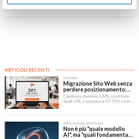
ARTICOLI RECENTI
SITO WEB
Migrazione Sito Web senza
perdere posizionamento:
Redirect 301, URL e
Cambiare dominio, CMS, struttura
Checklist SEO
degli URL o passare a HTTPS sono i
momenti in cui un sito rischia di
perdere visibilità sui motori di
ricerca.
INTELLIGENZA ARTIFICIALE
Non è più "quale modello
AI", ma "quali fondamenta":