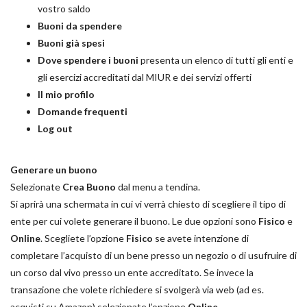
vostro saldo
Buoni da spendere
Buoni già spesi
Dove spendere i buoni
presenta un elenco di tutti gli enti e
gli esercizi accreditati dal MIUR e dei servizi offerti
Il mio profilo
Domande frequenti
Log out
Generare un buono
Selezionate
Crea Buono
dal menu a tendina.
Si aprirà una schermata in cui vi verrà chiesto di scegliere il tipo di
ente per cui volete generare il buono. Le due opzioni sono
Fisico
e
Online
. Scegliete l’opzione
Fisico
se avete intenzione di
completare l’acquisto di un bene presso un negozio o di usufruire di
un corso dal vivo presso un ente accreditato. Se invece la
transazione che volete richiedere si svolgerà via web (ad es.
acquisti su Amazon) selezionate l’opzione
Online
.