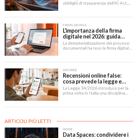
obblighi di trasparenza dell'AI Act,
mentre il "Digital Omnibus" — in
vigore dal 27 luglio 2026 — ha
rinviato quelli sui sistemi ad alto
rischio.
FIRMA DIGITALE
L'importanza della firma
digitale nel 2026: guida
completa per aziende e
La dematerializzazione dei processi
professionisti
documentali ha reso la firma digitale
un'infrastruttura di base per
imprese, professionisti e cittadini.
SITO WEB
Recensioni online false:
cosa prevede la legge e
cosa possono fare le
La Legge 34/2026 introduce per la
imprese
prima volta in Italia una disciplina
organica contro le recensioni online
illecite, applicabile al settore della
ristorazione e del turismo.
ARTICOLI PIÙ LETTI
INSIDE
Data Spaces: condividere i