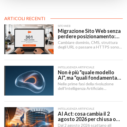
ARTICOLI RECENTI
SITO WEB
Migrazione Sito Web senza
perdere posizionamento:
Redirect 301, URL e
Cambiare dominio, CMS, struttura
Checklist SEO
degli URL o passare a HTTPS sono i
momenti in cui un sito rischia di
perdere visibilità sui motori di
ricerca.
INTELLIGENZA ARTIFICIALE
Non è più "quale modello
AI", ma "quali fondamenta":
dati, infrastruttura,
Nelle prime fasi della rivoluzione
governance
dell'Intelligenza Artificiale
Generativa, il dibattito aziendale era
dominato da una singola domanda:
"Quale modello dobbiamo usare?".
INTELLIGENZA ARTIFICIALE
AI Act: cosa cambia il 2
agosto 2026 per chi usa o
integra l'AI
Dal 2 agosto 2026 scattano gli