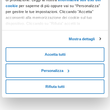
cookie
per saperne di più oppure vai su “Personalizza”
per gestire le tue impostazioni. Cliccando "Accetta"
EMAIL
acconsenti alla memorizzazione dei cookie sul tuo
Come riconoscere e segnalare tentativi di phishing che simulano le comunicazioni email di Aruba
dispositivo. Cliccando su "Rifiuta" accetti la
memorizzazione dei soli cookie necessari.
Nel suo annuale Security Intelligence Report 2018,
Microsoft ha sottolineato come il phishing sia ancora il
Mostra dettagli
metodo di attacco preferito dagli hacker per sottrarre
informazioni personali, dati finanziari e codici di accesso,
Leggi tutto
perché il fattore umano è identificato come l’anello più
Accetta tutti
debole della sicurezza informatica.
Personalizza
<
2
>
Rifiuta tutti