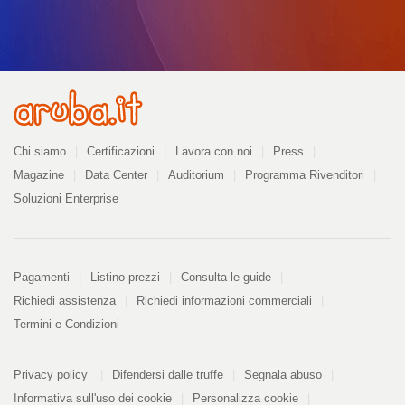
Azienda
Chi siamo
Certificazioni
Lavora con noi
Press
Magazine
Data Center
Auditorium
Programma Rivenditori
Soluzioni Enterprise
Pagamenti
Pagamenti
Listino prezzi
Consulta le guide
Richiedi assistenza
Richiedi informazioni commerciali
Termini e Condizioni
Informazioni
PDF
Privacy policy
Difendersi dalle truffe
Segnala abuso
328
kB
Informativa sull'uso dei cookie
Personalizza cookie