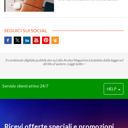
preventivo biennale entro il 12
dicembre 2024 possono sanare le
irregolarità dichiarative afferenti agli
anni 2018-2022, versando
un’imposta sostitutiva delle imposte
sui redditi e relative addizionali e
SEGUICI SUI SOCIAL
dell’IRAP.
Il contenuto digitale pubblicato sul sito Aruba Magazine è tutelato dalla legge sul
diritto d’autore.
Leggi tutto >
Servizio clienti attivo 24/7
HELP
Ricevi offerte speciali e promozioni