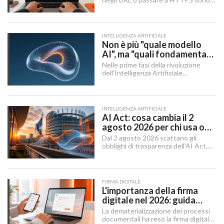
Checklist SEO
momenti in cui un sito rischia di
perdere visibilità sui motori di
ricerca.
INTELLIGENZA ARTIFICIALE
Non è più "quale modello
AI", ma "quali fondamenta":
dati, infrastruttura,
Nelle prime fasi della rivoluzione
governance
dell'Intelligenza Artificiale
Generativa, il dibattito aziendale era
dominato da una singola domanda:
"Quale modello dobbiamo usare?".
INTELLIGENZA ARTIFICIALE
AI Act: cosa cambia il 2
agosto 2026 per chi usa o
integra l'AI
Dal 2 agosto 2026 scattano gli
obblighi di trasparenza dell'AI Act,
mentre il "Digital Omnibus" — in
vigore dal 27 luglio 2026 — ha
rinviato quelli sui sistemi ad alto
rischio.
FIRMA DIGITALE
L'importanza della firma
digitale nel 2026: guida
completa per aziende e
La dematerializzazione dei processi
professionisti
documentali ha reso la firma digitale