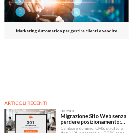
Marketing Automation per gestire clienti e vendite
ARTICOLI RECENTI
SITO WEB
Migrazione Sito Web senza
perdere posizionamento:
Redirect 301, URL e
Cambiare dominio, CMS, struttura
degli URL o passare a HTTPS sono i