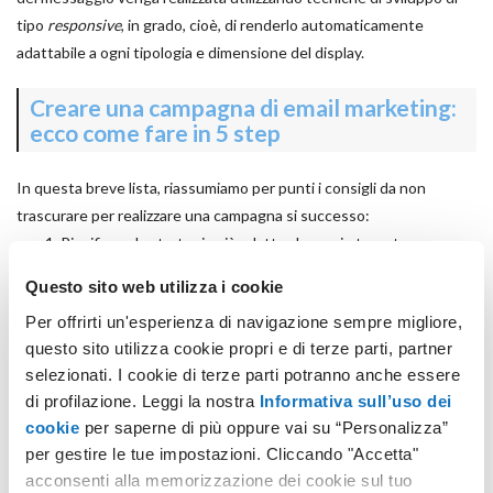
tipo
responsive
, in grado, cioè, di renderlo automaticamente
adattabile a ogni tipologia e dimensione del display.
Creare una campagna di email marketing:
ecco come fare in 5 step
In questa breve lista, riassumiamo per punti i consigli da non
trascurare per realizzare una campagna si successo:
Pianificare la strategia più adatta al proprio target;
Costruire, affittare o acquistare le liste di contatti più in
Questo sito web utilizza i cookie
target con gli obiettivi del messaggio;
Per offrirti un'esperienza di navigazione sempre migliore,
Creare le email con un design responsive;
questo sito utilizza cookie propri e di terze parti, partner
Prestare la debita attenzione a tutti i parametri delle
selezionati. I cookie di terze parti potranno anche essere
campagne;
di profilazione. Leggi la nostra
Informativa sull’uso dei
Programmare l'invio dell’email al momento giusto, con una
cookie
per saperne di più oppure vai su “Personalizza”
frequenza non troppo dilatata e non troppo compressa nel
per gestire le tue impostazioni. Cliccando "Accetta"
tempo.
acconsenti alla memorizzazione dei cookie sul tuo