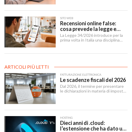
un'infrastruttura di base per
imprese, professionisti e cittadini.
SITO WEB
Recensioni online false:
cosa prevede la legge e
cosa possono fare le
La Legge 34/2026 introduce per la
imprese
prima volta in Italia una disciplina
organica contro le recensioni online
illecite, applicabile al settore della
ristorazione e del turismo.
ARTICOLI PIÙ LETTI
FATTURAZIONE ELETTRONICA
Le scadenze fiscali del 2026
Dal 2026, il termine per presentare
le dichiarazioni in materia di imposte
sui redditi e di IRAP è stabilito dal 15
aprile al 31 ottobre dell’anno
successivo al periodo d’imposta cui
le stesse si riferiscono.
HOSTING
Dieci anni di .cloud:
l’estensione che ha dato un