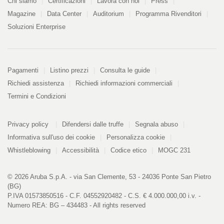
Azienda
Chi siamo
Certificazioni
Lavora con noi
Press
Magazine
Data Center
Auditorium
Programma Rivenditori
Soluzioni Enterprise
Pagamenti
Pagamenti
Listino prezzi
Consulta le guide
Richiedi assistenza
Richiedi informazioni commerciali
Termini e Condizioni
Informazioni
PDF
Privacy policy
Difendersi dalle truffe
Segnala abuso
328
kB
Informativa sull'uso dei cookie
Personalizza cookie
Whistleblowing
Accessibilità
Codice etico
MOGC 231
© 2026 Aruba S.p.A. - via San Clemente, 53 - 24036 Ponte San Pietro
(BG)
P.IVA 01573850516 - C.F. 04552920482 - C.S. € 4.000.000,00 i.v. -
Numero REA: BG – 434483 - All rights reserved