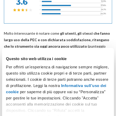
Molto interessante è notare come
gli utenti, gli stessi che fanno
largo uso della PEC e con dichiarata soddisfazione, ritengano
che lo strumento sia oggi ancora poco utilizzato
(punteggio
medio di 3,6 su 5). In questo dato si riflettono un desiderio e
Questo sito web utilizza i cookie
un’aspettativa espliciti: che la PEC (alla luce dei vantaggi offerti e
della semplicità d’utilizzo) possa presto essere ancor più
Per offrirti un'esperienza di navigazione sempre migliore,
mainstream, ancor più utilizzata dalle istituzioni e ancor più
questo sito utilizza cookie propri e di terze parti, partner
determinante nelle attività quotidiane d’impresa. La risposta degli
selezionati. I cookie di terze parti potranno anche essere
utenti non è tuttavia una paura, quanto più una speranza: a rivelarlo
di profilazione. Leggi la nostra
Informativa sull’uso dei
è la domanda successiva, dove gran parte degli intervistati ha
cookie
per saperne di più oppure vai su “Personalizza”
per gestire le tue impostazioni. Cliccando "Accetta"
rivelato la propria fiducia nel fatto che la PEC sia qui per rimanere,
acconsenti alla memorizzazione dei cookie sul tuo
per prosperare, per ampliare il proprio perimetro d’azione e per
dispositivo. Cliccando su "Rifiuta" accetti la
diventare qualcosa di consolidato nella vita e nelle attività di ogni