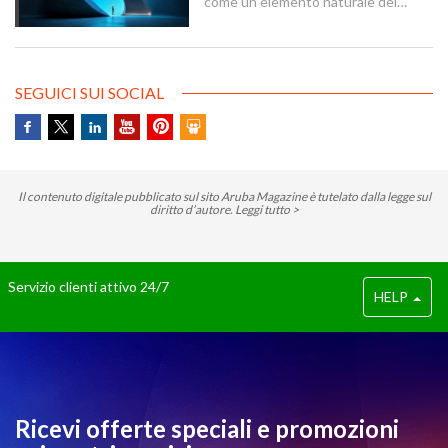
come un elemento naturale del
nostro quotidiano digitale, ma c’è
stato un momento preciso in cui ha
smesso di essere solo un concetto
tecnico per diventare un’identità di
brand globale.
SEGUICI SUI SOCIAL
Il contenuto digitale pubblicato sul sito Aruba Magazine è tutelato dalla legge sul
diritto d’autore.
Leggi tutto >
Servizio clienti attivo 24/7
HELP
Ricevi offerte speciali e promozioni