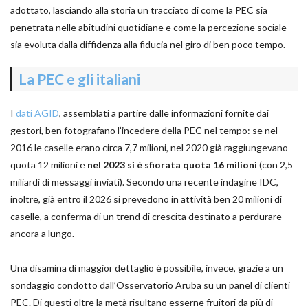
adottato, lasciando alla storia un tracciato di come la PEC sia
penetrata nelle abitudini quotidiane e come la percezione sociale
sia evoluta dalla diffidenza alla fiducia nel giro di ben poco tempo.
La PEC e gli italiani
I
dati AGID
, assemblati a partire dalle informazioni fornite dai
gestori, ben fotografano l’incedere della PEC nel tempo: se nel
2016 le caselle erano circa 7,7 milioni, nel 2020 già raggiungevano
quota 12 milioni e
nel 2023 si è sfiorata quota 16 milioni
(con 2,5
miliardi di messaggi inviati). Secondo una recente indagine IDC,
inoltre, già entro il 2026 si prevedono in attività ben 20 milioni di
caselle, a conferma di un trend di crescita destinato a perdurare
ancora a lungo.
Una disamina di maggior dettaglio è possibile, invece, grazie a un
sondaggio condotto dall’Osservatorio Aruba su un panel di clienti
PEC. Di questi oltre la metà risultano esserne fruitori da più di