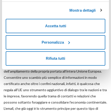
memorizzazione dei soli cookie necessari.
giorno.
Mostra dettagli
Accetta tutti
Personalizza
Rifiuta tutti
La prossima frontiera che la PEC andrà ad affrontare è quella
dell’ampliamento della propria portata all’intera Unione Europea.
Consentire uno scambio più semplice di informazioni in modo
certificato anche oltre i confini nazionali, infatti, è qualcosa che
regala all’UE uno strumento aggiuntivo di dialogo tra le nazioni e tra
le imprese, favorendo quella trama di contatti e relazioni che
possono soltanto foraggiare e consolidare l’economia continentale.
L’email, che già oggi è lo strumento principe per questo tipo di