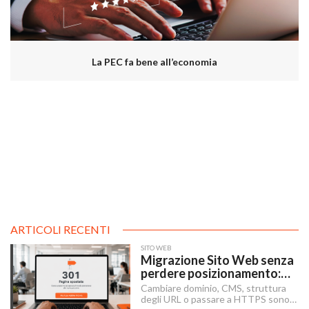
La PEC fa bene all’economia
ARTICOLI RECENTI
SITO WEB
Migrazione Sito Web senza
perdere posizionamento:
Redirect 301, URL e
Cambiare dominio, CMS, struttura
Checklist SEO
degli URL o passare a HTTPS sono i