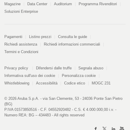
Magazine
Data Center
Auditorium
Programma Rivenditori
Soluzioni Enterprise
Pagamenti
Pagamenti
Listino prezzi
Consulta le guide
Richiedi assistenza
Richiedi informazioni commerciali
Termini e Condizioni
Informazioni
PDF
Privacy policy
Difendersi dalle truffe
Segnala abuso
328
kB
Informativa sull'uso dei cookie
Personalizza cookie
Whistleblowing
Accessibilità
Codice etico
MOGC 231
© 2026 Aruba S.p.A. - via San Clemente, 53 - 24036 Ponte San Pietro
(BG)
P.IVA 01573850516 - C.F. 04552920482 - C.S. € 4.000.000,00 i.v. -
Numero REA: BG – 434483 - All rights reserved