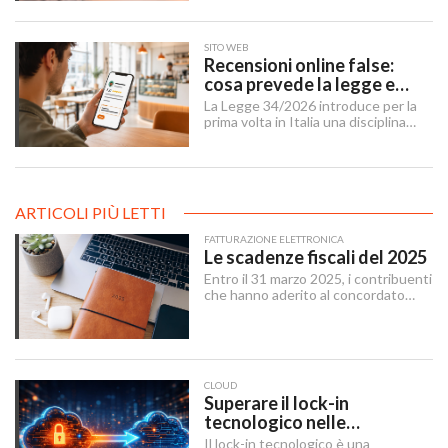
imprese, professionisti e cittadini.
SITO WEB
Recensioni online false:
cosa prevede la legge e
cosa possono fare le
La Legge 34/2026 introduce per la
imprese
prima volta in Italia una disciplina
organica contro le recensioni online
illecite, applicabile al settore della
ristorazione e del turismo.
ARTICOLI PIÙ LETTI
FATTURAZIONE ELETTRONICA
Le scadenze fiscali del 2025
Entro il 31 marzo 2025, i contribuenti
che hanno aderito al concordato
preventivo biennale entro il 12
dicembre 2024 possono sanare le
irregolarità dichiarative afferenti agli
anni 2018-2022, versando
un’imposta sostitutiva delle imposte
CLOUD
sui redditi e relative addizionali e
Superare il lock-in
dell’IRAP.
tecnologico nelle
architetture IT
Il lock-in tecnologico è una