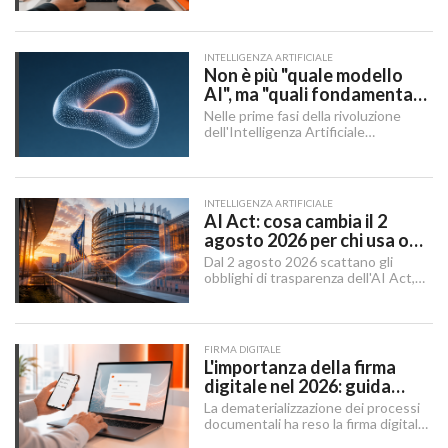
momenti in cui un sito rischia di
perdere visibilità sui motori di
ricerca.
INTELLIGENZA ARTIFICIALE
Non è più "quale modello
AI", ma "quali fondamenta":
dati, infrastruttura,
Nelle prime fasi della rivoluzione
governance
dell'Intelligenza Artificiale
Generativa, il dibattito aziendale era
dominato da una singola domanda:
"Quale modello dobbiamo usare?".
INTELLIGENZA ARTIFICIALE
AI Act: cosa cambia il 2
agosto 2026 per chi usa o
integra l'AI
Dal 2 agosto 2026 scattano gli
obblighi di trasparenza dell'AI Act,
mentre il "Digital Omnibus" — in
vigore dal 27 luglio 2026 — ha
rinviato quelli sui sistemi ad alto
rischio.
FIRMA DIGITALE
L'importanza della firma
digitale nel 2026: guida
completa per aziende e
La dematerializzazione dei processi
professionisti
documentali ha reso la firma digitale
un'infrastruttura di base per