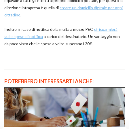
equivale a tutti gli effetti al proprio domicilio postale, per questo la
direzione intrapresa è quella di
creare un domicilio digitale per ogni
cittadino
.
Inoltre, in caso di notifica della multa a mezzo PEC
si risparmierà
sulle spese di notifica
a carico del destinatario. Un vantaggio non
da poco visto che le spese a volte superano i 20€.
POTREBBERO INTERESSARTI ANCHE: