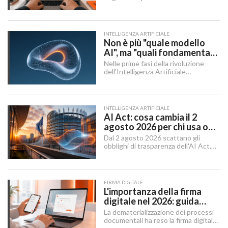
momenti in cui un sito rischia di
perdere visibilità sui motori di
ricerca.
INTELLIGENZA ARTIFICIALE
Non è più "quale modello
AI", ma "quali fondamenta":
dati, infrastruttura,
Nelle prime fasi della rivoluzione
governance
dell'Intelligenza Artificiale
Generativa, il dibattito aziendale era
dominato da una singola domanda:
"Quale modello dobbiamo usare?".
INTELLIGENZA ARTIFICIALE
AI Act: cosa cambia il 2
agosto 2026 per chi usa o
integra l'AI
Dal 2 agosto 2026 scattano gli
obblighi di trasparenza dell'AI Act,
mentre il "Digital Omnibus" — in
vigore dal 27 luglio 2026 — ha
rinviato quelli sui sistemi ad alto
rischio.
FIRMA DIGITALE
L'importanza della firma
digitale nel 2026: guida
completa per aziende e
La dematerializzazione dei processi
professionisti
documentali ha reso la firma digitale