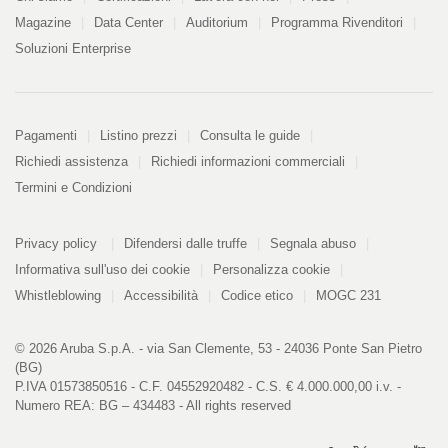
Magazine
Data Center
Auditorium
Programma Rivenditori
Soluzioni Enterprise
Pagamenti
Pagamenti
Listino prezzi
Consulta le guide
Richiedi assistenza
Richiedi informazioni commerciali
Termini e Condizioni
Informazioni
PDF
Privacy policy
Difendersi dalle truffe
Segnala abuso
328
kB
Informativa sull'uso dei cookie
Personalizza cookie
Whistleblowing
Accessibilità
Codice etico
MOGC 231
© 2026 Aruba S.p.A. - via San Clemente, 53 - 24036 Ponte San Pietro
(BG)
P.IVA 01573850516 - C.F. 04552920482 - C.S. € 4.000.000,00 i.v. -
Numero REA: BG – 434483 - All rights reserved