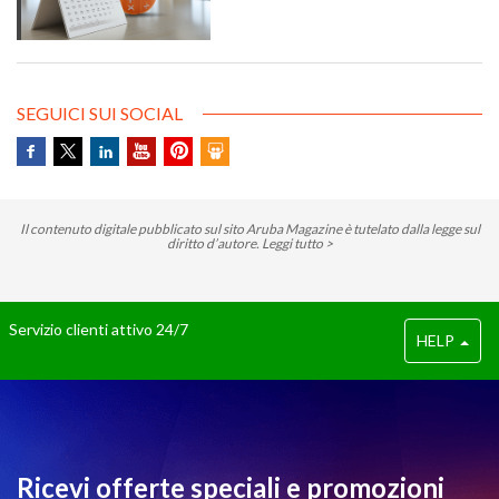
sui redditi e di IRAP è stabilito dal 15
aprile al 31 ottobre dell’anno
successivo al periodo d’imposta cui
le stesse si riferiscono.
SEGUICI SUI SOCIAL
Il contenuto digitale pubblicato sul sito Aruba Magazine è tutelato dalla legge sul
diritto d’autore.
Leggi tutto >
Servizio clienti attivo 24/7
HELP
Ricevi offerte speciali e promozioni