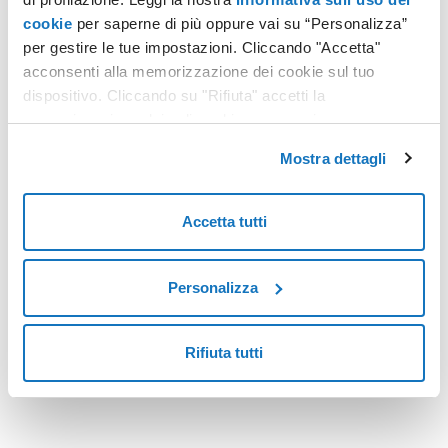
cookie
per saperne di più oppure vai su “Personalizza”
per gestire le tue impostazioni. Cliccando "Accetta"
CLOUD
acconsenti alla memorizzazione dei cookie sul tuo
Sovranità digitale e cloud locale: la nuova frontiera della compliance europea
dispositivo. Cliccando su "Rifiuta" accetti la
memorizzazione dei soli cookie necessari.
La trasformazione digitale non riguarda più soltanto agilità e
innovazione. Per le aziende italiane ed europee, oggi la vera
Mostra dettagli
sfida è coniugare la crescita digitale con fiducia, sicurezza e
trasparenza. I dati sono l’asset più prezioso, ma anche il più
Leggi tutto
esposto: la loro gestione deve rispondere a requisiti sempre
Accetta tutti
più stringenti di localizzazione, governance e resilienza.
Personalizza
<
10
>
Rifiuta tutti