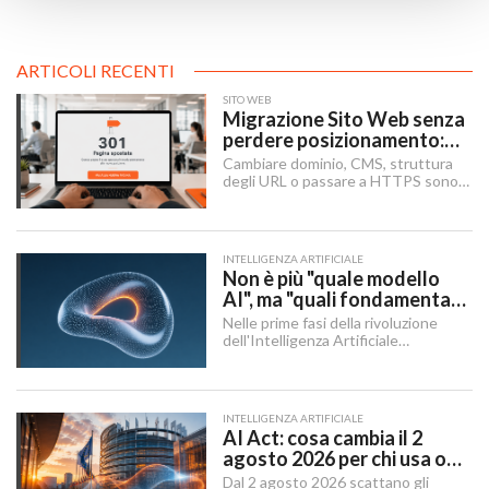
ARTICOLI RECENTI
SITO WEB
Migrazione Sito Web senza
perdere posizionamento:
Redirect 301, URL e
Cambiare dominio, CMS, struttura
Checklist SEO
degli URL o passare a HTTPS sono i
momenti in cui un sito rischia di
perdere visibilità sui motori di
ricerca.
INTELLIGENZA ARTIFICIALE
Non è più "quale modello
AI", ma "quali fondamenta":
dati, infrastruttura,
Nelle prime fasi della rivoluzione
governance
dell'Intelligenza Artificiale
Generativa, il dibattito aziendale era
dominato da una singola domanda:
"Quale modello dobbiamo usare?".
INTELLIGENZA ARTIFICIALE
AI Act: cosa cambia il 2
agosto 2026 per chi usa o
integra l'AI
Dal 2 agosto 2026 scattano gli