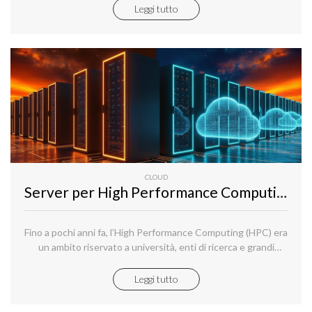
insieme ad Alessandro Zaccone, protagonista di un anno
Leggi tutto
straordinario e di un sabato elettrizzante sul circuito di
Portimao, in Portogallo.
CLOUD
Server per High Performance Computing: potenza e affidabilità per elaborazioni intensive
Fino a pochi anni fa, l’High Performance Computing (HPC) era
un ambito riservato a università, enti di ricerca e grandi
istituzioni scientifiche. Oggi, grazie all’evoluzione delle
infrastrutture data center e alla disponibilità di server
Leggi tutto
dedicati che possono essere configurati in modo
estremamente performante e collegati da reti ad altissima