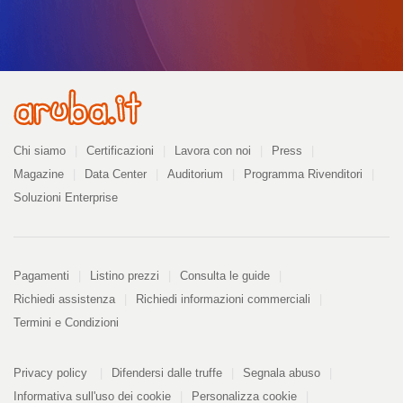
Azienda
Chi siamo
Certificazioni
Lavora con noi
Press
Magazine
Data Center
Auditorium
Programma Rivenditori
Soluzioni Enterprise
Pagamenti
Pagamenti
Listino prezzi
Consulta le guide
Richiedi assistenza
Richiedi informazioni commerciali
Termini e Condizioni
Informazioni
PDF
Privacy policy
Difendersi dalle truffe
Segnala abuso
328
kB
Informativa sull'uso dei cookie
Personalizza cookie