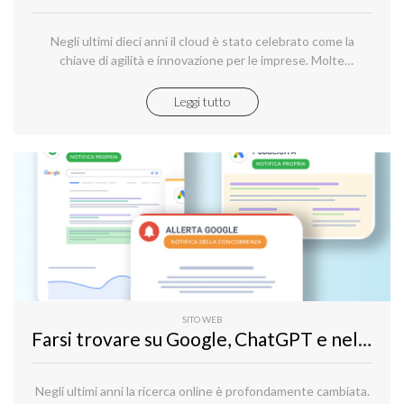
Negli ultimi dieci anni il cloud è stato celebrato come la
chiave di agilità e innovazione per le imprese. Molte
organizzazioni hanno adottato una strategia “cloud-first”,
spostando rapidamente applicazioni e dati sulle grandi
Leggi tutto
piattaforme pubbliche globali.
SITO WEB
Farsi trovare su Google, ChatGPT e nella ricerca AI: la nuova visibilità online con rankingCoach
Negli ultimi anni la ricerca online è profondamente cambiata.