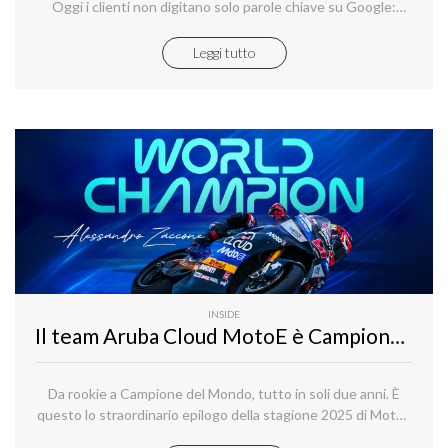
Oggi i clienti non digitano solo parole chiave su Google:
chiedono ad assistenti AI come ChatGPT, Bing Copilot o alla
nuova ricerca generativa di Google di trovare ciò di cui hanno
Leggi tutto
bisogno.
INSIDE
Il team Aruba Cloud MotoE è Campione del Mondo con Alessandro Zaccone che conquista titolo iridato nella categoria elettrica della MotoGP
Da rookie a Campione del Mondo, tutto in soli due anni. È
questo lo straordinario epilogo della stagione 2025 di MotoE
con il Team Aruba Cloud che festeggia il titolo iridato