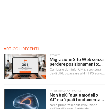
ARTICOLI RECENTI
SITO WEB
Migrazione Sito Web senza
perdere posizionamento:
Redirect 301, URL e
Cambiare dominio, CMS, struttura
Checklist SEO
degli URL o passare a HTTPS sono i
momenti in cui un sito rischia di
perdere visibilità sui motori di
ricerca.
INTELLIGENZA ARTIFICIALE
Non è più "quale modello
AI", ma "quali fondamenta":
dati, infrastruttura,
Nelle prime fasi della rivoluzione
governance
dell'Intelligenza Artificiale