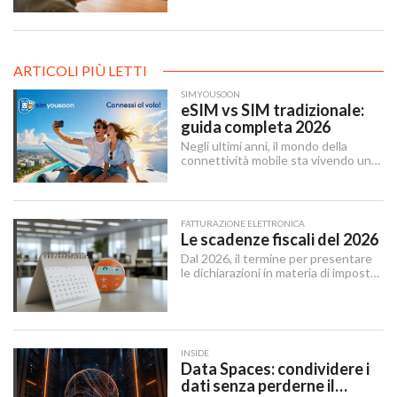
organica contro le recensioni online
illecite, applicabile al settore della
ristorazione e del turismo.
ARTICOLI PIÙ LETTI
SIMYOUSOON
eSIM vs SIM tradizionale:
guida completa 2026
Negli ultimi anni, il mondo della
connettività mobile sta vivendo una
trasformazione silenziosa ma
profonda. La eSIM — abbreviazione
di embedded SIM — sta sostituendo
gradualmente la SIM tradizionale,
FATTURAZIONE ELETTRONICA
offrendo maggiore flessibilità e un
Le scadenze fiscali del 2026
approccio più moderno alla gestione
Dal 2026, il termine per presentare
delle linee mobili.
le dichiarazioni in materia di imposte
sui redditi e di IRAP è stabilito dal 15
aprile al 31 ottobre dell’anno
successivo al periodo d’imposta cui
le stesse si riferiscono.
INSIDE
Data Spaces: condividere i
dati senza perderne il