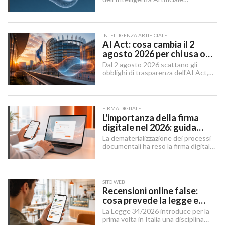
Generativa, il dibattito aziendale era
dominato da una singola domanda:
"Quale modello dobbiamo usare?".
INTELLIGENZA ARTIFICIALE
AI Act: cosa cambia il 2
agosto 2026 per chi usa o
integra l'AI
Dal 2 agosto 2026 scattano gli
obblighi di trasparenza dell'AI Act,
mentre il "Digital Omnibus" — in
vigore dal 27 luglio 2026 — ha
rinviato quelli sui sistemi ad alto
rischio.
FIRMA DIGITALE
L'importanza della firma
digitale nel 2026: guida
completa per aziende e
La dematerializzazione dei processi
professionisti
documentali ha reso la firma digitale
un'infrastruttura di base per
imprese, professionisti e cittadini.
SITO WEB
Recensioni online false:
cosa prevede la legge e
cosa possono fare le
La Legge 34/2026 introduce per la
imprese
prima volta in Italia una disciplina