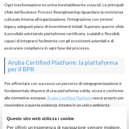
Ogni trasformazione incontra inevitabilmente ostacoli. Le principali
sfide del Business Process Reengineering riguardano la resistenza
culturale interna all’organizzazione, l’integrazione con sistemi
legacy, adeguati piano di investimenti iniziali. Superare queste sfide
è possibile adottando piattaforme certificate, scalabili e flessibili,
capaci di integrarsi facilmente con gli ecosistemi aziendali e di
assicurare compliance in ogni fase del processo.
Aruba Certified Platform: la piattaforma
per il BPR
Per affrontare con successo un percorso di reingegnerizzazione è
fondamentale disporre di una piattaforma solida, sicura e conforme
alle normative europee.
Aruba Certified Platform
nasce proprio per
rispondere a questa esigenza, integra in un unico ambiente
soluzioni di firma, PEC, conservazione digitale, ed è progettata per
Questo sito web utilizza i cookie
garantire scalabilità, interoperabilità con sistemi esistenti e
massimo livello di sicurezza.
Per offrirti un'esperienza di navigazione sempre migliore,