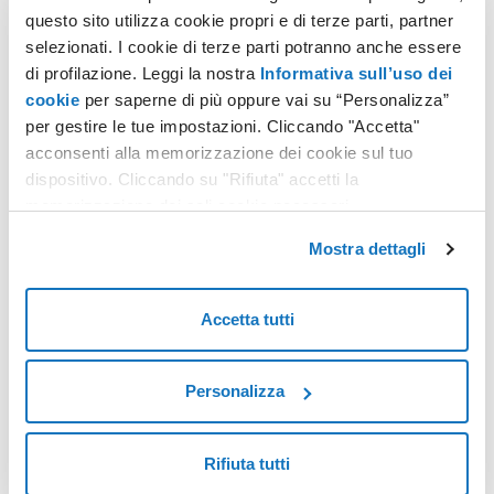
questo sito utilizza cookie propri e di terze parti, partner
selezionati. I cookie di terze parti potranno anche essere
di profilazione. Leggi la nostra
Informativa sull’uso dei
cookie
per saperne di più oppure vai su “Personalizza”
per gestire le tue impostazioni. Cliccando "Accetta"
POTREBBERO INTERESSARTI ANCHE:
acconsenti alla memorizzazione dei cookie sul tuo
dispositivo. Cliccando su "Rifiuta" accetti la
memorizzazione dei soli cookie necessari.
Mostra dettagli
Accetta tutti
Digitalizzazione dei processi aziendali: perché è la chiave
della competitività
Personalizza
Rifiuta tutti