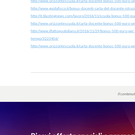
http://www.orizzontescuola.it/carta-docente-bonus-500-euro-onli
http://www.guidafisco.it/bonus-docenti-carta-del-docente-istr
http://it.blastingnews.com/lavoro/2016/11/scuola-bonus-500-e
http://www.orizzontescuola.it/carta-docente-bonus-500-euro-onli
http://www.ilfattoquotidiano.it/2016/11/29/bonus-500-euro-per-
tempo/3223456/
http://www.orizzontescuola.it/carta-docente-bonus-500-euro-per-i
Il contenut