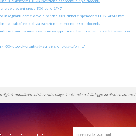
ne-la-piattaforma-al-via-iscrizione-esercenti-e-spid-docenti/
uzione-spid-buoni-spesa-500-euro-1747
uro-insegnanti-come-dove-e-perche-sara-difficile-spenderlo-001284843.html
ne-la-piattaforma-al-via-iscrizione-esercenti-e-spid-docenti/
i-docenti-e-caos-i-musei-non-ne-sappiamo-nulla-miur-novita-assoluta-ci-vuole-
l-30-tutto-ok-pronti-ad-iscriversi-alla-piattaforma/
o digitale pubblicato sul sito Aruba Magazine è tutelato dalla legge sul diritto d’autore.
L