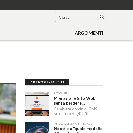
ARGOMENTI
ARTICOLI RECENTI
SITO WEB
Migrazione Sito Web
senza perdere
posizionamento:
Cambiare dominio, CMS,
Redirect 301, URL e
struttura degli URL o
Checklist SEO
passare a HTTPS sono i
momenti in cui un sito
INTELLIGENZA ARTIFICIALE
rischia di perdere visibilità
Non è più "quale modello
sui motori di ricerca.