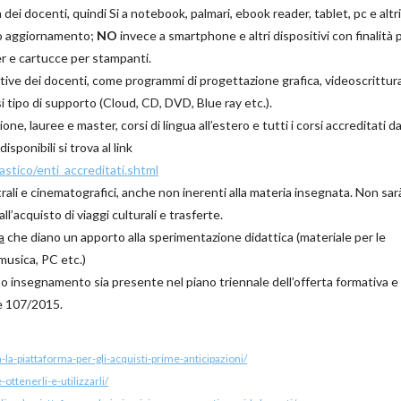
i docenti, quindi Si a notebook, palmari, ebook reader, tablet, pc e altri
uo aggiornamento;
NO
invece a smartphone e altri dispositivi con finalità 
r e cartucce per stampanti.
tive dei docenti, come programmi di progettazione grafica, videoscrittura
i tipo di supporto (Cloud, CD, DVD, Blue ray etc.).
ne, lauree e master, corsi di lingua all’estero e tutti i corsi accreditati 
isponibili si trova al link
lastico/enti_accreditati.shtml
trali e cinematografici, anche non inerenti alla materia insegnata. Non sar
l’acquisto di viaggi culturali e trasferte.
a
che diano un apporto alla sperimentazione didattica (materiale per le
musica, PC etc.)
zo o insegnamento sia presente nel piano triennale dell’offerta formativa e
ge 107/2015.
a-piattaforma-per-gli-acquisti-prime-anticipazioni/
ttenerli-e-utilizzarli/