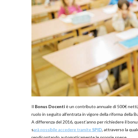
Il
Bonus Docenti
è un contributo annuale di 500€ netti, 
ruolo in seguito all’entrata in vigore della riforma dell
A differenza del 2016, quest’anno per richiedere il bonus
s
arà possibile accedere tramite
SPID
, attraverso la qual
rendicontando automaticamente le proprie spese.