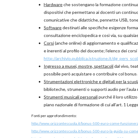
Hardware
che sostengano la formazione continua de
dispositivi che permettano ai docenti un contin
comunicative che didattiche, pennette USB, tone
Software
destinati alle specifiche esigenze forma
consultazione enciclopedica e così via, su qualsias
Corsi
(anche online) di aggiornamento e qualificazio
e inerenti al profilo del docente; l’elenco dei corsi d
http://archivio.pubblica.istruzione.it/dg_pers_sco
Ingresso a musei, mostre, spettacoli
dal vivo, tea
possibile però acquistare o contribuire col bonus al
Strumentazioni elettroniche e digitali per la scuol
biblioteche, strumenti o supporti audio per l’aula 
Strumenti musicali personali
purché il loro utiliz
piano nazionale di formazione di cui all’art. 1 Leg
Fonti per approfondimento:
http://www.orizzontescuola.it/bonus-500-euro-come-funzionera-l
http://www.orizzontescuola.it/bonus-500-euro-la-guida-su-come-o