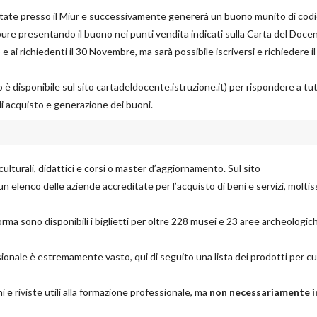
editate presso il Miur e successivamente genererà un buono munito di codi
pure presentando il buono nei punti vendita indicati sulla Carta del Doce
 e ai richiedenti il 30 Novembre, ma sarà possibile iscriversi e richiedere i
è disponibile sul sito cartadeldocente.istruzione.it) per rispondere a tutt
 di acquisto e generazione dei buoni.
 culturali, didattici e corsi o master d’aggiornamento. Sul sito
un elenco delle aziende accreditate per l’acquisto di beni e servizi, moltis
aforma sono disponibili i biglietti per oltre 228 musei e 23 aree archeologic
sionale è estremamente vasto, qui di seguito una lista dei prodotti per cu
i e riviste utili alla formazione professionale, ma
non necessariamente i