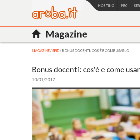
HOSTING
PEC
SE
Magazine
MAGAZINE
/
SPID
/ BONUS DOCENTI: COS'È E COME USARLO
Bonus docenti: cos'è e come usar
10/01/2017