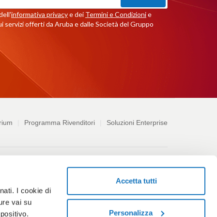
ell'
informativa privacy
e dei
Termini e Condizioni
e
i servizi offerti da Aruba e dalle Società del Gruppo
rium
Programma Rivenditori
Soluzioni Enterprise
ndizioni
Accetta tutti
ati. I cookie di
leblowing
Accessibilità
Codice etico
ure vai su
Personalizza
positivo.