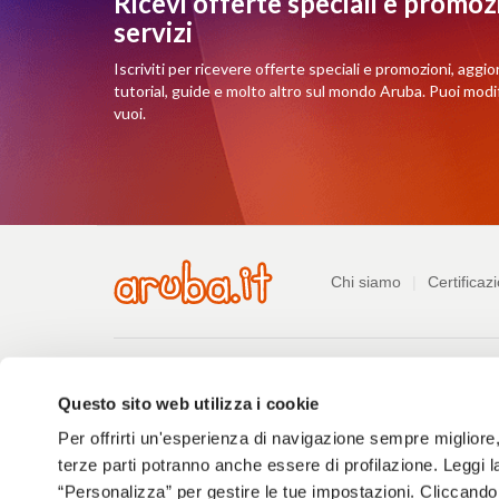
Ricevi offerte speciali e promozi
servizi
Iscriviti per ricevere offerte speciali e promozioni, aggio
tutorial, guide e molto altro sul mondo Aruba. Puoi mod
vuoi.
Azienda
Chi siamo
Certificazi
Pagamenti
Pagamenti
Listino prezzi
Consulta le guide
Ri
Questo sito web utilizza i cookie
Per offrirti un'esperienza di navigazione sempre migliore, q
Informazioni
PDF
Privacy policy
Difendersi dalle truffe
Segnala a
328
terze parti potranno anche essere di profilazione. Leggi l
kB
MOGC 231
“Personalizza” per gestire le tue impostazioni. Cliccand