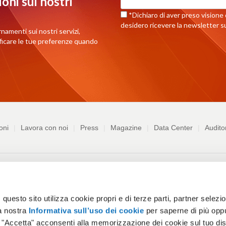
oni sui nostri
*Dichiaro di aver preso visione d
desidero ricevere la newsletter su
rnamenti sui nostri servizi,
ificare le tue preferenze quando
oni
Lavora con noi
Press
Magazine
Data Center
Audito
chiedi assistenza
Richiedi informazioni commerciali
Termini e Co
uesto sito utilizza cookie propri e di terze parti, partner selezion
buso
Informativa sull'uso dei cookie
Personalizza cookie
Whist
a nostra
Informativa sull’uso dei cookie
per saperne di più opp
o "Accetta" acconsenti alla memorizzazione dei cookie sul tuo dis